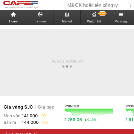
New
Home
Tin mới
Market
Watch list
Mở rộng
Giá vàng SJC
Giá bạc
VNINDEX
VN30
Mua vào
141,000
0%
1,768.06
1,91
0.19%
Bán ra
144,000
0%