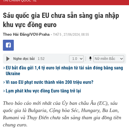
TÀI CHÍNH QUỐC TẾ
Sáu quốc gia EU chưa sẵn sàng gia nhập
khu vực đồng euro
THỨ 5 , 27/06/2024, 08:55
Theo Hải Đăng/VOV-Praha
-
Nghe đọc bài
1:52
EU bắt đầu gửi 1,4 tỷ euro lợi nhuận từ tài sản đóng băng sang
Ukraine
Vì sao EU phạt nước thành viên 200 triệu euro?
Lạm phát khu vực đồng Euro tăng trở lại
Theo báo cáo mới nhất của Ủy ban châu Âu (EC), sáu
quốc gia là Bulgaria, Cộng hòa Séc, Hungary, Ba Lan,
Rumani và Thụy Điển chưa sẵn sàng tham gia đồng tiền
chung euro.