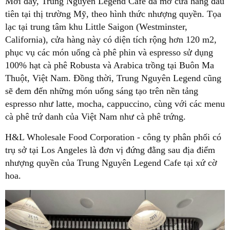
Mới đây, Trung Nguyên Legend Cafe đã mở cửa hàng đầu
tiên tại thị trường Mỹ, theo hình thức nhượng quyền. Tọa
lạc tại trung tâm khu Little Saigon (Westminster,
California), cửa hàng này có diện tích rộng hơn 120 m2,
phục vụ các món uống cà phê phin và espresso sử dụng
100% hạt cà phê Robusta và Arabica trồng tại Buôn Ma
Thuột, Việt Nam. Đồng thời, Trung Nguyên Legend cũng
sẽ đem đến những món uống sáng tạo trên nền tảng
espresso như latte, mocha, cappuccino, cùng với các menu
cà phê trứ danh của Việt Nam như cà phê trứng.
H&L Wholesale Food Corporation - công ty phân phối có
trụ sở tại Los Angeles là đơn vị đứng đằng sau địa điểm
nhượng quyền của Trung Nguyên Legend Cafe tại xứ cờ
hoa.