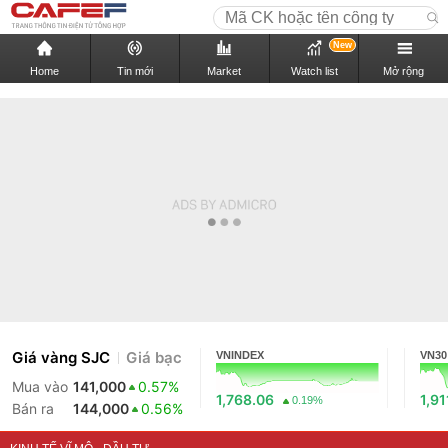
New
Home
Tin mới
Market
Watch list
Mở rộng
Giá vàng SJC
Giá bạc
VNINDEX
VN30
Mua vào
141,000
0.57%
1,768.06
1,91
0.19%
Bán ra
144,000
0.56%