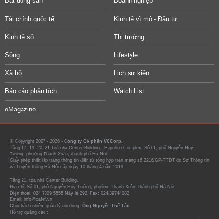
Bất động sản
Doanh nghiệp
Tài chính quốc tế
Kinh tế vĩ mô - Đầu tư
Kinh tế số
Thị trường
Sống
Lifestyle
Xã hội
Lịch sự kiện
Báo cáo phân tích
Watch List
eMagazine
© Copyright 2007 - 2026 -
Công ty Cổ phần VCCorp.
Tầng 17, 19, 20, 21 Toà nhà Center Building - Hapulico Complex, Số 01, phố Nguyễn Huy
Tưởng, phường Thanh Xuân, thành phố Hà Nội
Giấy phép thiết lập trang thông tin điện tử tổng hợp trên mạng số 2216/GP-TTĐT do Sở Thông tin
và Truyền thông Hà Nội cấp ngày 10 tháng 4 năm 2019.
Tầng 21, tòa nhà Center Building.
Địa chỉ: Số 01, phố Nguyễn Huy Tưởng, phường Thanh Xuân, thành phố Hà Nội
Điện thoại: 024 7309 5555 Máy lẻ 292. Fax: 024-39744082
Email: info@cafef.vn
Chịu trách nhiệm quản lý nội dung:
Ông Nguyễn Thế Tân
Hỗ trợ quảng cáo :