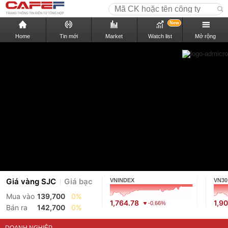
New
Home
Tin mới
Market
Watch list
Mở rộng
Giá vàng SJC
Giá bạc
VNINDEX
VN30
Mua vào
139,700
0%
1,764.78
1,9
-0.66%
Bán ra
142,700
0%