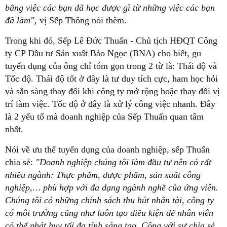
bằng việc các bạn đã học được gì từ những việc các bạn
đã làm",
vị Sếp Thông nói thêm.
Trong khi đó, Sếp Lê Đức Thuấn - Chủ tịch HĐQT Công
ty CP Đầu tư Sản xuất Bảo Ngọc (BNA) cho biết, gu
tuyển dụng của ông chỉ tóm gọn trong 2 từ là: Thái độ và
Tốc độ. Thái độ tốt ở đây là tư duy tích cực, ham học hỏi
và sẵn sàng thay đổi khi công ty mở rộng hoặc thay đổi vị
trí làm việc. Tốc độ ở đây là xử lý công việc nhanh. Đây
là 2 yếu tố mà doanh nghiệp của Sếp Thuấn quan tâm
nhất.
Nói về ưu thế tuyển dụng của doanh nghiệp, sếp Thuấn
chia sẻ:
"Doanh nghiệp chúng tôi làm đầu tư nên có rất
nhiều ngành: Thực phẩm, dược phẩm, sản xuất công
nghiệp,… phù hợp với đa dạng ngành nghề của ứng viên.
Chúng tôi có những chính sách thu hút nhân tài, công ty
có môi trường cũng như luôn tạo điều kiện để nhân viên
có thể phát huy tối đa tính sáng tạo. Cộng với sự chia sẻ