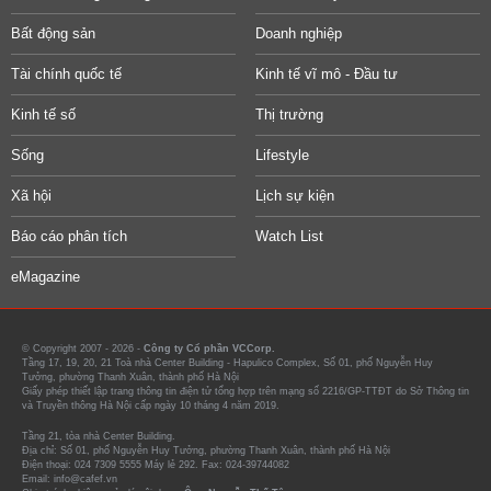
Bất động sản
Doanh nghiệp
Tài chính quốc tế
Kinh tế vĩ mô - Đầu tư
Kinh tế số
Thị trường
Sống
Lifestyle
Xã hội
Lịch sự kiện
Báo cáo phân tích
Watch List
eMagazine
© Copyright 2007 - 2026 -
Công ty Cổ phần VCCorp.
Tầng 17, 19, 20, 21 Toà nhà Center Building - Hapulico Complex, Số 01, phố Nguyễn Huy
Tưởng, phường Thanh Xuân, thành phố Hà Nội
Giấy phép thiết lập trang thông tin điện tử tổng hợp trên mạng số 2216/GP-TTĐT do Sở Thông tin
và Truyền thông Hà Nội cấp ngày 10 tháng 4 năm 2019.
Tầng 21, tòa nhà Center Building.
Địa chỉ: Số 01, phố Nguyễn Huy Tưởng, phường Thanh Xuân, thành phố Hà Nội
Điện thoại: 024 7309 5555 Máy lẻ 292. Fax: 024-39744082
Email: info@cafef.vn