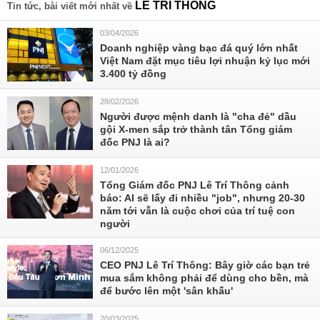
LÊ TRÍ THÔNG
Tin tức, bài viết mới nhất về
03/04/2026
Doanh nghiệp vàng bạc đá quý lớn nhất
Việt Nam đặt mục tiêu lợi nhuận kỷ lục mới
3.400 tỷ đồng
28/02/2026
Người được mệnh danh là "cha đẻ" dầu
gội X-men sắp trở thành tân Tổng giám
đốc PNJ là ai?
12/01/2026
Tổng Giám đốc PNJ Lê Trí Thông cảnh
báo: AI sẽ lấy đi nhiều "job", nhưng 20-30
năm tới vẫn là cuộc chơi của trí tuệ con
người
06/12/2025
CEO PNJ Lê Trí Thông: Bây giờ các bạn trẻ
mua sắm không phải để dùng cho bền, mà
để bước lên một 'sân khấu'
20/03/2025