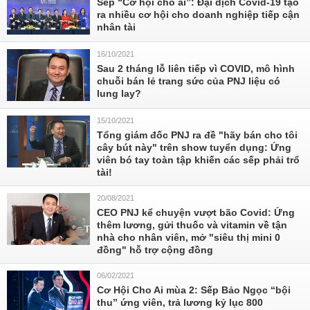
Sếp “Cơ hội cho ai”: Đại dịch Covid-19 tạo
ra nhiều cơ hội cho doanh nghiệp tiếp cận
nhân tài
16/10/2021
Sau 2 tháng lỗ liên tiếp vì COVID, mô hình
chuỗi bán lẻ trang sức của PNJ liệu có
lung lay?
15/10/2021
Tổng giám đốc PNJ ra đề "hãy bán cho tôi
cây bút này" trên show tuyển dụng: Ứng
viên bó tay toàn tập khiến các sếp phải trổ
tài!
20/08/2021
CEO PNJ kể chuyện vượt bão Covid: Ứng
thêm lương, gửi thuốc và vitamin về tận
nhà cho nhân viên, mở "siêu thị mini 0
đồng" hỗ trợ cộng đồng
06/02/2021
Cơ Hội Cho Ai mùa 2: Sếp Bảo Ngọc “bội
thu” ứng viên, trả lương kỷ lục 800