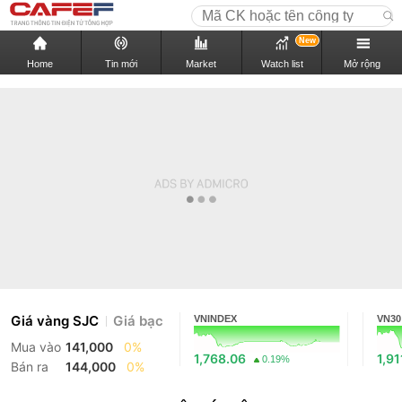
New
Home
Tin mới
Market
Watch list
Mở rộng
Giá vàng SJC
Giá bạc
VNINDEX
VN30
Mua vào
141,000
0%
1,768.06
1,91
0.19%
Bán ra
144,000
0%