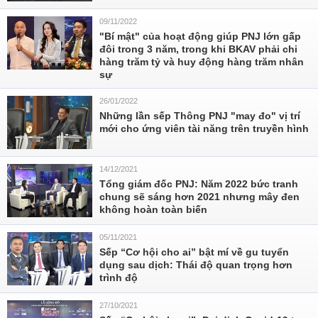
09/11/2022
"Bí mật" của hoạt động giúp PNJ lớn gấp
đôi trong 3 năm, trong khi BKAV phải chi
hàng trăm tỷ và huy động hàng trăm nhân
sự
26/01/2022
Những lần sếp Thông PNJ "may đo" vị trí
mới cho ứng viên tài năng trên truyền hình
14/12/2021
Tổng giám đốc PNJ: Năm 2022 bức tranh
chung sẽ sáng hơn 2021 nhưng mây đen
không hoàn toàn biến
05/11/2021
Sếp “Cơ hội cho ai” bật mí về gu tuyển
dụng sau dịch: Thái độ quan trọng hơn
trình độ
27/10/2021