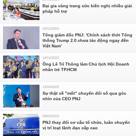
Đại gia vàng trang sức kiến nghị nhiều giải
pháp hỗ trợ
24/12/2024
Tổng giám đốc PNJ: 'Chính sách thời Tổng
thống Trump 2.0 chưa tác động ngay đến
Việt Nam'
14/12/2023
Ông Lê Trí Thông làm Chủ tịch Hội Doanh
nhân trẻ TP.HCM
13/04/2023
Sự thật về "mốt" chuyển đổi số qua góc
nhìn của CEO PNJ
09/02/2023
PNJ thay đổi cơ cấu tổ chức, luân chuyển
vị trí loạt lãnh đạo cấp cao