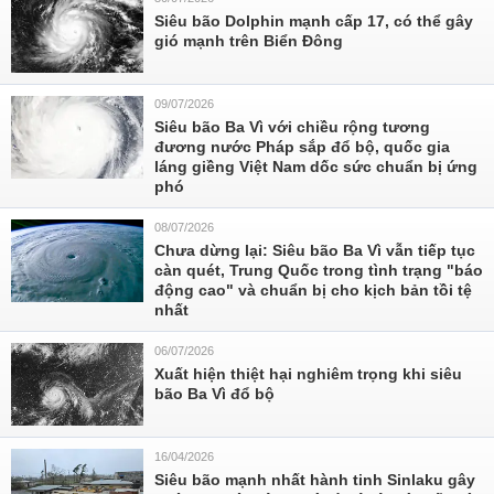
Siêu bão Dolphin mạnh cấp 17, có thể gây
gió mạnh trên Biển Đông
09/07/2026
Siêu bão Ba Vì với chiều rộng tương
đương nước Pháp sắp đổ bộ, quốc gia
láng giềng Việt Nam dốc sức chuẩn bị ứng
phó
08/07/2026
Chưa dừng lại: Siêu bão Ba Vì vẫn tiếp tục
càn quét, Trung Quốc trong tình trạng "báo
động cao" và chuẩn bị cho kịch bản tồi tệ
nhất
06/07/2026
Xuất hiện thiệt hại nghiêm trọng khi siêu
bão Ba Vì đổ bộ
16/04/2026
Siêu bão mạnh nhất hành tinh Sinlaku gây