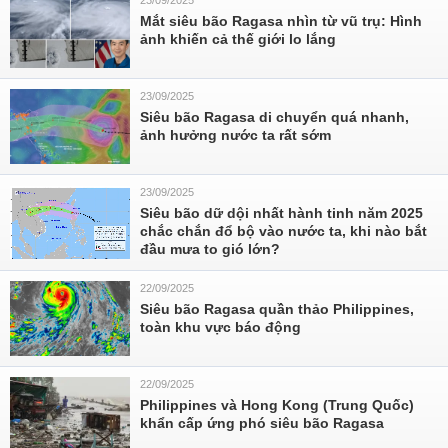
23/09/2025
Mắt siêu bão Ragasa nhìn từ vũ trụ: Hình
ảnh khiến cả thế giới lo lắng
23/09/2025
Siêu bão Ragasa di chuyển quá nhanh,
ảnh hưởng nước ta rất sớm
23/09/2025
Siêu bão dữ dội nhất hành tinh năm 2025
chắc chắn đổ bộ vào nước ta, khi nào bắt
đầu mưa to gió lớn?
22/09/2025
Siêu bão Ragasa quần thảo Philippines,
toàn khu vực báo động
22/09/2025
Philippines và Hong Kong (Trung Quốc)
khẩn cấp ứng phó siêu bão Ragasa