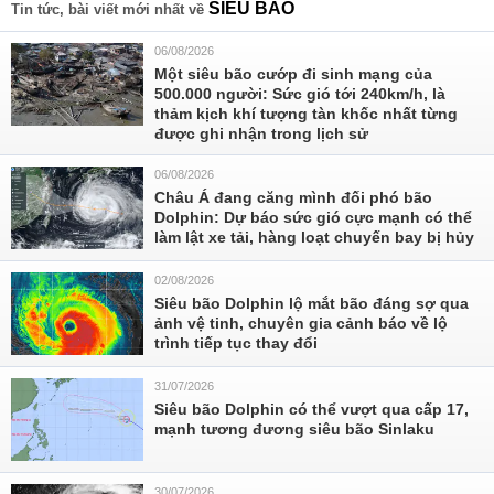
SIÊU BÃO
Tin tức, bài viết mới nhất về
06/08/2026
Một siêu bão cướp đi sinh mạng của
500.000 người: Sức gió tới 240km/h, là
thảm kịch khí tượng tàn khốc nhất từng
được ghi nhận trong lịch sử
06/08/2026
Châu Á đang căng mình đối phó bão
Dolphin: Dự báo sức gió cực mạnh có thể
làm lật xe tải, hàng loạt chuyến bay bị hủy
02/08/2026
Siêu bão Dolphin lộ mắt bão đáng sợ qua
ảnh vệ tinh, chuyên gia cảnh báo về lộ
trình tiếp tục thay đổi
31/07/2026
Siêu bão Dolphin có thể vượt qua cấp 17,
mạnh tương đương siêu bão Sinlaku
30/07/2026