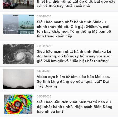
thiệt hại diện rộng: Lật úp ô tô, bật gốc cây
cối và thổi bay nhiều mái nhà
15/04/2026
Siêu bão mạnh nhất hành tinh Sinlaku
chính thức đổ bộ: Gió giật 240km/h, mái
tôn bay khắp nơi, Tổng thống Mỹ ban bố
tình trạng khẩn cấp
14/04/2026
Siêu bão mạnh nhất hành tinh Sinlaku lại
đổi hướng, đổ bộ ngay hôm nay với sức
gió 265 km/giờ và "đặc biệt bất thường"
14/04/2026
Video cực hiếm từ tâm siêu bão Melissa:
Sự tĩnh lặng đáng sợ của “quái vật” Đại
Tây Dương
13/04/2026
Siêu bão đầu tiên xuất hiện tại "ổ bão dữ
dội nhất hành tinh": Hiện cách Biển Đông
bao nhiêu km?