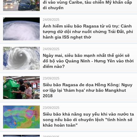
đi vào vùng Caribe, tàu chiến Mỹ khẩn cấp
di chuyển
24/09/2025
Ảnh hiếm siêu bão Ragasa từ vũ trụ: Cảnh
tượng dữ dội như nuốt chửng Trái Đất, phi
hành gia ISS nghẹt thở
24/09/2025
Ngày mai, siêu bão mạnh nhất thế giới sẽ
đổ bộ vào Quảng Ninh - Hưng Yên vào thời
điểm nào?
23/09/2025
Siêu bão Ragasa đe dọa Hồng Kông: Nguy
cơ lặp lại 'thảm họa' như bão Mangkhut
2018
23/09/2025
Siêu bão khả năng suy yếu khi vào nước ta
song nếu bão di chuyển lệch "tình hình sẽ
khác hoàn toàn"