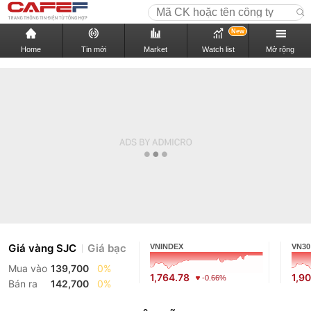
New
Home
Tin mới
Market
Watch list
Mở rộng
Giá vàng SJC
Giá bạc
VNINDEX
VN30
Mua vào
139,700
0%
1,764.78
1,9
-0.66%
Bán ra
142,700
0%