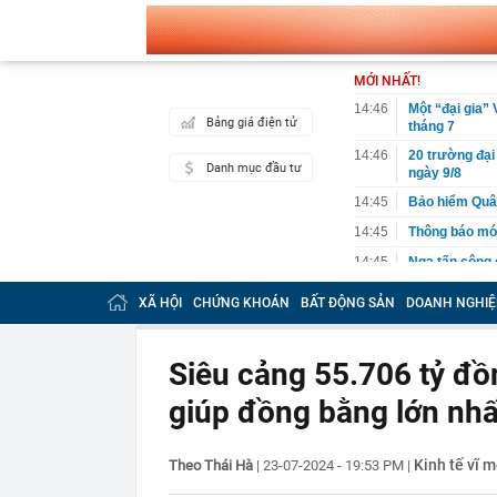
MỚI NHẤT!
14:46
Một “đại gia”
Bảng giá điện tử
tháng 7
14:46
20 trường đại
Danh mục đầu tư
ngày 9/8
14:45
Bảo hiểm Quân
14:45
Thông báo mới
14:45
Nga tấn công 
14:45
Thời gian nghỉ
XÃ HỘI
CHỨNG KHOÁN
BẤT ĐỘNG SẢN
DOANH NGHIỆ
14:43
Toyota tiếp t
người Nhật 'n
Siêu cảng 55.706 tỷ đồ
14:40
Vì sao hầu hế
14:30
OpenAI làm ch
giúp đồng bằng lớn nhấ
14:22
Bắt tạm giam 
đồng
Kinh tế vĩ m
Theo Thái Hà
|
23-07-2024 - 19:53 PM
|
14:20
Tử hình Nguy