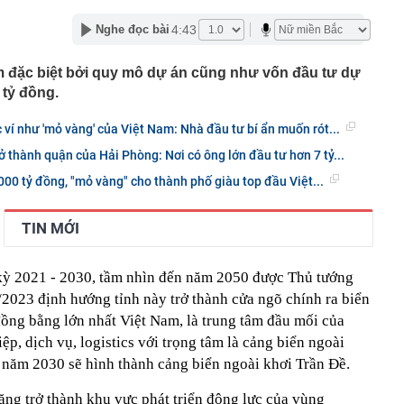
 khách hàng vừa mua gần 20 tấn vàng
4:43
Nghe đọc bài
xuất giảm 30% thuế thu nhập cho hộ kinh doanh, doanh
nh thu đến 10 tỷ đồng
n lọt top đẹp nhất thế giới: Về Việt Nam làm Á hậu là phụ,
 đặc biệt bởi quy mô dự án cũng như vốn đầu tư dự
ứ này là chính
 tỷ đồng.
 du lịch lớn nhất Trung Quốc: Ép khách sạn ký hợp đồng
 tác không thể tự quyết định giá
 ví như 'mỏ vàng' của Việt Nam: Nhà đầu tư bí ẩn muốn rót...
hoạch đấu giá 8 lô đất tại Khu đô thị mới Thủ Thiêm
ở thành quận của Hải Phòng: Nơi có ông lớn đầu tư hơn 7 tỷ...
3 thói quen này chứng tỏ họ đang sống giả tạo với chính
000 tỷ đồng, "mỏ vàng" cho thành phố giàu top đầu Việt...
nh báo quan trọng đến người thường xuyên nhận tiền
TIN MỚI
 siêu đập thủy điện lớn nhất thế giới, gấp 3 lần Tam
ng giềng Tây Nam lo ngại, lập tức ra đề nghị với Bắc
 kỳ 2021 - 2030, tầm nhìn đến năm 2050 được Thủ tướng
2023 định hướng tỉnh này trở thành cửa ngõ chính ra biển
chuyển 1,1 tỷ đồng vào tài khoản của chính mình, người
ng an chặn giao dịch
ng bằng lớn nhất Việt Nam, là trung tâm đầu mối của
p, dịch vụ, logistics với trọng tâm là cảng biển ngoài
 năm 2030 sẽ hình thành cảng biển ngoài khơi Trần Đề.
ng trở thành khu vực phát triển động lực của vùng