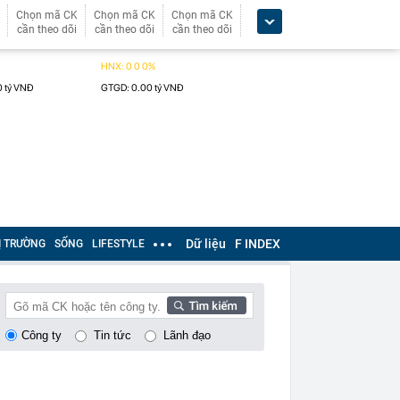
Chọn mã CK
Chọn mã CK
Chọn mã CK
cần theo dõi
cần theo dõi
cần theo dõi
Dữ liệu
F INDEX
Ị TRƯỜNG
SỐNG
LIFESTYLE
Công ty
Tin tức
Lãnh đạo