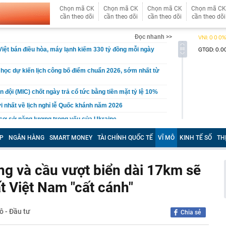
Chọn mã CK
Chọn mã CK
Chọn mã CK
Chọn mã CK
cần theo dõi
cần theo dõi
cần theo dõi
cần theo dõi
Đọc nhanh >>
 Việt bán điều hòa, máy lạnh kiếm 330 tỷ đồng mỗi ngày
 học dự kiến lịch công bố điểm chuẩn 2026, sớm nhất từ
 đội (MIC) chốt ngày trả cổ tức bằng tiền mặt tỷ lệ 10%
 nhất về lịch nghỉ lễ Quốc khánh năm 2026
cơ sở năng lượng trọng yếu của Ukraine
 và chế độ thai sản khi sinh con thứ hai
P
NGÂN HÀNG
SMART MONEY
TÀI CHÍNH QUỐC TẾ
VĨ MÔ
KINH TẾ SỐ
TH
ục là 'vua doanh số' toàn cầu, BYD muốn vượt mặt nhưng
hanh hơn' ở một điểm
ng và cầu vượt biển dài 17km sẽ
t quán cà phê đều có 3 size đồ uống?
ậm mô hình AI mới trước lo ngại an ninh mạng
t Việt Nam "cất cánh"
Nguyễn Thị Hằng SN 1987 liên quan đến số tiền 14 tỷ
ô - Đầu tư
Chia sẻ
ễn Cao Minh SN 2000