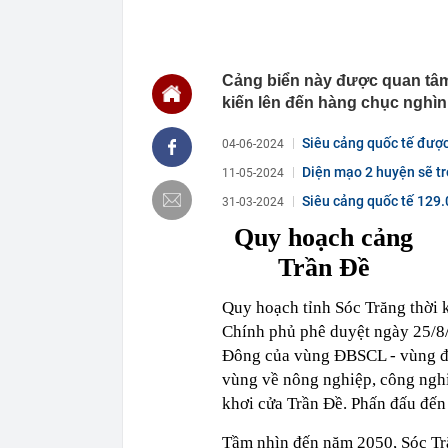
14:19
Phát hiện một
14:10
Chính phủ đề 
nghiệp có doa
14:09
Việt kiều 3 lầ
Cảng biển này được quan tâm
kinh doanh th
kiến lên đến hàng chục nghìn
14:06
Bê bối đế chế
độc quyền, đối
Siêu cảng quốc tế được
04-06-2024
14:04
TPHCM sửa kế 
Diện mạo 2 huyện sẽ tr
11-05-2024
14:01
Một người có 
Siêu cảng quốc tế 129.
31-03-2024
mình
14:00
Công an có cả
Quy hoạch cảng
chuyển khoản
Trần Đề
13:40
Trung Quốc xây
Hiệp: Nước lá
Kinh
Quy hoạch tỉnh Sóc Trăng thời
Chính phủ phê duyệt ngày 25/8/
13:40
Ra ngân hàng 
đàn ông bị cô
Đông của vùng ĐBSCL - vùng đồ
vùng về nông nghiệp, công nghiệ
khơi cửa Trần Đề. Phấn đấu đến
Tầm nhìn đến năm 2050, Sóc Tră