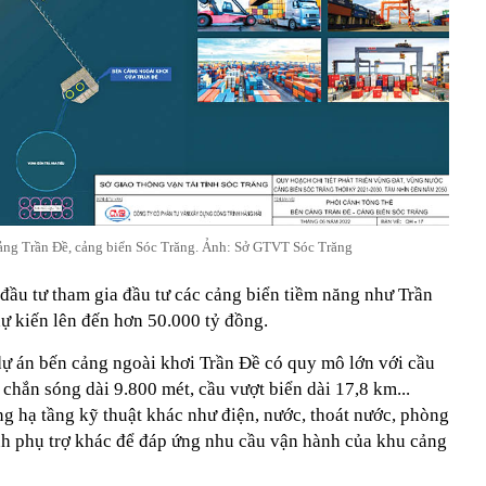
cảng Trần Đề, cảng biển Sóc Trăng. Ảnh: Sở GTVT Sóc Trăng
ầu tư tham gia đầu tư các cảng biển tiềm năng như Trần
ự kiến lên đến hơn 50.000 tỷ đồng.
ự án bến cảng ngoài khơi Trần Đề có quy mô lớn với cầu
 chắn sóng dài 9.800 mét, cầu vượt biển dài 17,8 km...
ng hạ tầng kỹ thuật khác như điện, nước, thoát nước, phòng
nh phụ trợ khác để đáp ứng nhu cầu vận hành của khu cảng