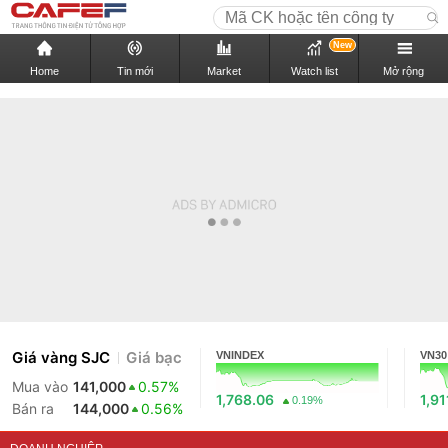
New
Home
Tin mới
Market
Watch list
Mở rộng
Giá vàng SJC
Giá bạc
VNINDEX
VN30
Mua vào
141,000
0.57%
1,768.06
1,91
0.19%
Bán ra
144,000
0.56%