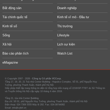
Bất động sản
Doanh nghiệp
Tài chính quốc tế
Kinh tế vĩ mô - Đầu tư
Kinh tế số
Thị trường
Sống
Lifestyle
Xã hội
Lịch sự kiện
Báo cáo phân tích
Watch List
eMagazine
© Copyright 2007 - 2026 -
Công ty Cổ phần VCCorp.
Tầng 17, 19, 20, 21 Toà nhà Center Building - Hapulico Complex, Số 01, phố Nguyễn Huy
Tưởng, phường Thanh Xuân, thành phố Hà Nội
Giấy phép thiết lập trang thông tin điện tử tổng hợp trên mạng số 2216/GP-TTĐT do Sở Thông tin
và Truyền thông Hà Nội cấp ngày 10 tháng 4 năm 2019.
Tầng 21, tòa nhà Center Building.
Địa chỉ: Số 01, phố Nguyễn Huy Tưởng, phường Thanh Xuân, thành phố Hà Nội
Điện thoại: 024 7309 5555 Máy lẻ 292. Fax: 024-39744082
Email: info@cafef.vn