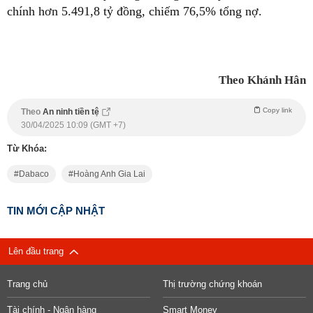
chính hơn 5.491,8 tỷ đồng, chiếm 76,5% tổng nợ.
Theo Khánh Hân
Copy link
Theo
An ninh tiền tệ
30/04/2025 10:09 (GMT +7)
Từ Khóa:
Dabaco
Hoàng Anh Gia Lai
TIN MỚI CẬP NHẬT
Lên đầu trang
Trang chủ
Thị trường chứng khoán
Tài chính - Ngân hàng
Smart Money