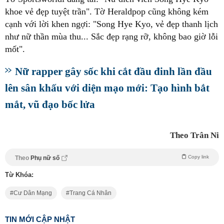
khoe vẻ đẹp tuyệt trần". Tờ Heraldpop cũng không kém
cạnh với lời khen ngợi: "Song Hye Kyo, vẻ đẹp thanh lịch
như nữ thần mùa thu... Sắc đẹp rạng rỡ, không bao giờ lỗi
mốt".
Nữ rapper gây sốc khi cắt đầu đinh lần đầu
lên sân khấu với diện mạo mới: Tạo hình bắt
mắt, vũ đạo bốc lửa
Theo Trân Ni
Copy link
Theo
Phụ nữ số
Từ Khóa:
Cư Dân Mạng
Trang Cá Nhân
TIN MỚI CẬP NHẬT