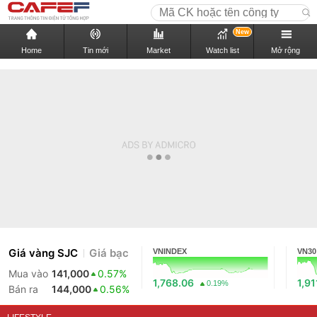
New
Home
Tin mới
Market
Watch list
Mở rộng
Giá vàng SJC
Giá bạc
VNINDEX
VN30
Mua vào
141,000
0.57%
1,768.06
1,91
0.19%
Bán ra
144,000
0.56%