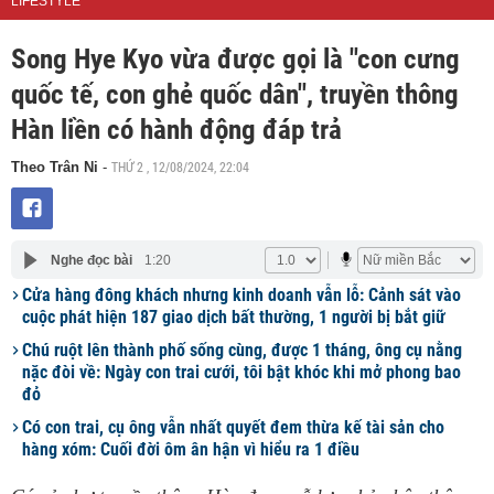
LIFESTYLE
Song Hye Kyo vừa được gọi là "con cưng
quốc tế, con ghẻ quốc dân", truyền thông
Hàn liền có hành động đáp trả
THỨ 2 , 12/08/2024, 22:04
Theo Trân Ni
-
Nghe đọc bài
1:20
Cửa hàng đông khách nhưng kinh doanh vẫn lỗ: Cảnh sát vào
cuộc phát hiện 187 giao dịch bất thường, 1 người bị bắt giữ
Chú ruột lên thành phố sống cùng, được 1 tháng, ông cụ nằng
nặc đòi về: Ngày con trai cưới, tôi bật khóc khi mở phong bao
đỏ
Có con trai, cụ ông vẫn nhất quyết đem thừa kế tài sản cho
hàng xóm: Cuối đời ôm ân hận vì hiểu ra 1 điều