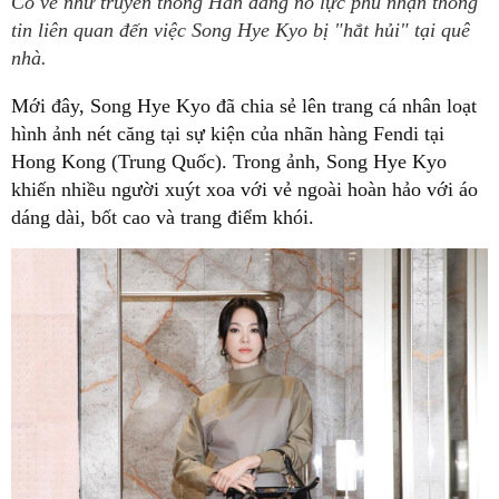
Có vẻ như truyền thông Hàn đang nỗ lực phủ nhận thông
tin liên quan đến việc Song Hye Kyo bị "hắt hủi" tại quê
nhà.
Mới đây, Song Hye Kyo đã chia sẻ lên trang cá nhân loạt
hình ảnh nét căng tại sự kiện của nhãn hàng Fendi tại
Hong Kong (Trung Quốc). Trong ảnh, Song Hye Kyo
khiến nhiều người xuýt xoa với vẻ ngoài hoàn hảo với áo
dáng dài, bốt cao và trang điểm khói.