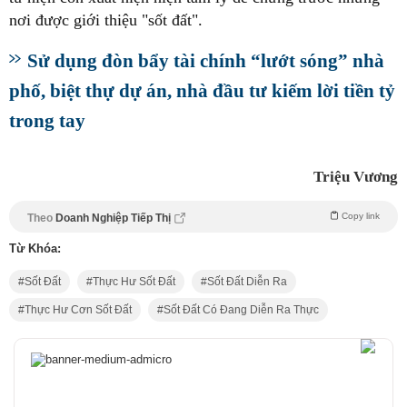
nơi được giới thiệu "sốt đất".
Sử dụng đòn bẩy tài chính “lướt sóng” nhà
phố, biệt thự dự án, nhà đầu tư kiếm lời tiền tỷ
trong tay
Triệu Vương
Copy link
Theo
Doanh Nghiệp Tiếp Thị
Từ Khóa:
Sốt Đất
Thực Hư Sốt Đất
Sốt Đất Diễn Ra
Thực Hư Cơn Sốt Đất
Sốt Đất Có Đang Diễn Ra Thực