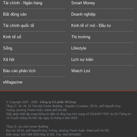
Tài chính - Ngân hàng
Smart Money
Bất động sản
Doanh nghiệp
Tài chính quốc tế
Kinh tế vĩ mô - Đầu tư
Kinh tế số
Thị trường
Sống
Lifestyle
Xã hội
Lịch sự kiện
Báo cáo phân tích
Watch List
eMagazine
© Copyright 2007 - 2026 -
Công ty Cổ phần VCCorp.
Tầng 17, 19, 20, 21 Toà nhà Center Building - Hapulico Complex, Số 01, phố Nguyễn Huy
Tưởng, phường Thanh Xuân, thành phố Hà Nội
Giấy phép thiết lập trang thông tin điện tử tổng hợp trên mạng số 2216/GP-TTĐT do Sở Thông tin
và Truyền thông Hà Nội cấp ngày 10 tháng 4 năm 2019.
Tầng 21, tòa nhà Center Building.
Địa chỉ: Số 01, phố Nguyễn Huy Tưởng, phường Thanh Xuân, thành phố Hà Nội
Điện thoại: 024 7309 5555 Máy lẻ 292. Fax: 024-39744082