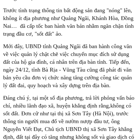
Trước tình trạng thông tin bất động sản đang "nóng" lên,
không ít địa phương như Quảng Ngãi, Khánh Hòa, Đồng
Nai… đã cấp tốc ban hành văn bản nhằm ngăn chặn tình
trạng đầu cơ, "sốt đất" ảo.
Mới đây, UBND tỉnh Quảng Ngãi đã ban hành công văn
về việc quản lý chặt chẽ việc chuyển mục đích sử dụng
đất của hộ gia đình, cá nhân trên địa bàn tỉnh. Tiếp đến,
ngày 24/12, tỉnh Bà Rịa - Vũng Tàu cũng đã phát đi văn
bản yêu cầu đơn vị chức năng tăng cường công tác quản
lý đất đai, quy hoạch và xây dựng trên địa bàn.
Đáng chú ý, tại một số địa phương, trả lời phỏng vấn báo
chí, nhiều lãnh đạo xã, huyện khẳng định rằng,không có
sốt đất. Đơn cử như tại thị xã Sơn Tây (Hà Nội), trước
thông tin người mua đổ về nườm nượp đầu tư, ông
Nguyễn Viết Đạt, Chủ tịch UBND thị xã Sơn Tây khẳng
định, đất tại đây có tăng nhưng không sốt và giao dịch có