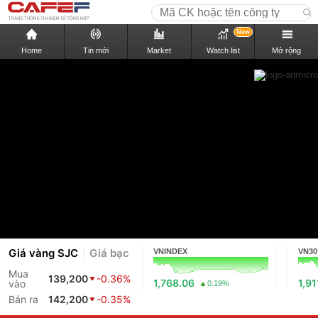
New
Home
Tin mới
Market
Watch list
Mở rộng
Giá vàng SJC
Giá bạc
VNINDEX
VN30
Mua
139,200
-0.36%
1,768.06
1,91
vào
0.19%
Bán ra
142,200
-0.35%