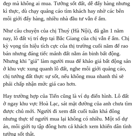
đẹp mà không ai mua. Tưởng sốt đất, dễ đẩy hàng nhưng
kì thực, dù chạy quảng cáo tìm khách hay nhờ các bên
môi giới đẩy hàng, nhiều nhà đầu tư vẫn ế ẩm.
Như câu chuyện của chị Thuý (Hà Nội), đã gần 1 năm
nay, lô đất vị trí đẹp tại Bắc Giang của chị vẫn ế ẩm. Chị
kỳ vọng tín hiệu tích cực của thị trường cuối năm để rao
bán nhưng đáng tiếc mảnh đất nằm án binh bất động.
Nhưng khi "giả" làm người mua để khảo giá bất động sản
ở khu vực xung quanh lô đất, nghe môi giới quảng cáo,
chị tưởng đất thực sự sốt, nếu không mua nhanh thì sẽ
phải chấp nhận mức giá cao hơn.
Hay trường hợp của Tiến cũng là ví dụ điển hình. Lô đất
ở ngay khu vực Hoà Lạc, sát mặt đường của anh chưa tìm
được chủ mới. Người đi xem đất cuối tuần khá đông
nhưng thực tế người mua lại không có nhiều. Một số dự
án, môi giới tụ tập đông hơn cả khách xem khiến dân tình
tưởng sốt thật.