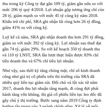
thu trong kỳ Công ty đạt gần 109 tỷ, giảm gần nửa so với
mức 206 tỷ quý 4/2018. Lợi nhuận gộp tương ứng chỉ còn
28 tỷ, giảm mạnh so với mức 45 tỷ cùng kỳ năm 2018.
Khấu trừ chi phí, SRA ghi nhận lãi ròng hơn 26 tỷ đồng,
giảm 41% so với cùng kỳ.
Luỹ kế cả năm, SRA ghi nhận doanh thu hơn 291 tỷ đồng,
giảm so với mức 392 tỷ cùng kỳ. Lợi nhuận sau thuế đạt
gần 74 tỷ, giảm 29%. So với kế hoạch 350 tỷ doanh thu
và 110 tỷ LNST, SRA lần lượt thực hiện được 83% chỉ
tiêu doanh thu và 67% chỉ tiêu lợi nhuận.
Như vậy, sau thời kỳ tăng chóng mặt, chỉ số kinh doanh
cũng như giá trị cổ phiếu trên thi trường của SRA đã
nhiều quý liên tục giảm sút. Đổi chủ và lột xác từ năm
2017, doanh thu lợi nhuận tăng mạnh, đi cùng đợt phát
hành tăng vốn khủng, thị giá cổ phiếu liên tục leo dốc đã
gây chú ý thị trường. Bước sang năm 2019 Công ty định
hướng tập trung vào 3 ngành chính gồm: Xử lý về môi