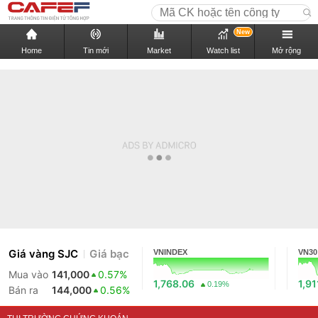
New
Home
Tin mới
Market
Watch list
Mở rộng
Giá vàng SJC
Giá bạc
VNINDEX
VN30
Mua vào
141,000
0.57%
1,768.06
1,91
0.19%
Bán ra
144,000
0.56%