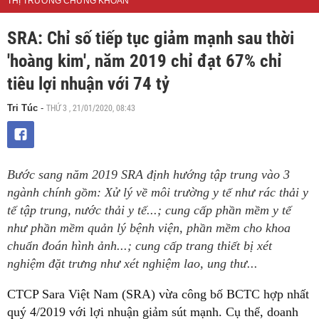
THỊ TRƯỜNG CHỨNG KHOÁN
SRA: Chỉ số tiếp tục giảm mạnh sau thời
'hoàng kim', năm 2019 chỉ đạt 67% chỉ
tiêu lợi nhuận với 74 tỷ
THỨ 3 , 21/01/2020, 08:43
Tri Túc
-
Bước sang năm 2019 SRA định hướng tập trung vào 3
ngành chính gồm: Xử lý về môi trường y tế như rác thải y
tế tập trung, nước thải y tế...; cung cấp phần mềm y tế
như phần mềm quản lý bệnh viện, phần mềm cho khoa
chuẩn đoán hình ảnh...; cung cấp trang thiết bị xét
nghiệm đặt trưng như xét nghiệm lao, ung thư...
CTCP Sara Việt Nam (SRA) vừa công bố BCTC hợp nhất
quý 4/2019 với lợi nhuận giảm sút mạnh. Cụ thể, doanh