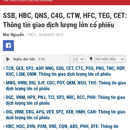
THỊ TRƯỜNG CHỨNG KHOÁN
SSB, HBC, QNS, C4G, CTW, HFC, TEG, CET:
Thông tin giao dịch lượng lớn cổ phiếu
THỨ 4 , 20/04/2022, 06:07
Mai Nguyễn
-
Nghe đọc bài
3:06
TCB, GEX, SP2, ADP, NNG, SDG, CET, CTC, PSG, PNG, TNC, HDP,
XHC, LGM, ONW: Thông tin giao dịch lượng lớn cổ phiếu
MWG, VNM, DIG, SJF, CDC, POT, GKM, NSH, THS: Thông tin giao
dịch lượng lớn cổ phiếu
DGC, VNM, HPX, PNJ, TCI, SP2, NRC, RCC, PHH: Thông tin giao
dịch lượng lớn cổ phiếu
DIG, VNM, DXG, APG, VEV, SP2, VXB, HMH, CAN: Thông tin giao
dịch lượng lớn cổ phiếu
HBC, HQC, DVN, POM, VNE, CQN, ABS, PHH, DTE: Thông tin