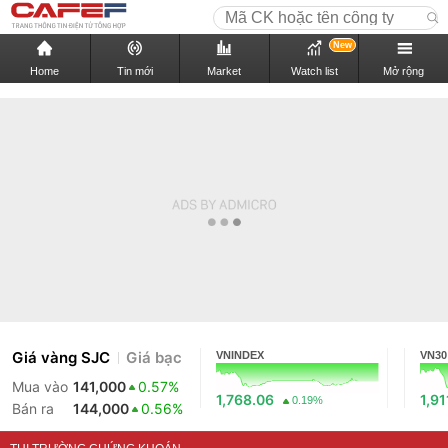
New
Home
Tin mới
Market
Watch list
Mở rộng
Giá vàng SJC
Giá bạc
VNINDEX
VN30
Mua vào
141,000
0.57%
1,768.06
1,91
0.19%
Bán ra
144,000
0.56%