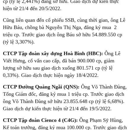
cp (tỷ lệ 2,441%) đang sở hữu. Giao dịch dự kiến thực
hiện từ 21/4 đến 20/5/2022.
Cũng liên quan đến cổ phiếu SSB, cùng thời gian, ông Lê
Hữu Báu, chồng bà Nguyễn Thị Nga, đăng ký mua 2
triệu cp. Trước giao dịch ông Báu sở hữu 54.889.550 cp
(tỷ lệ 3,307%).
CTCP Tập đoàn xây dựng Hoà Bình (HBC):
Ông Lê
Viết Hưng, cố vấn cao cấp, đã bán 900.000 cp, giảm
lượng sở hữu sau giao dịch xuống 801.571 cp (tỷ lệ
0,33%). Giao dịch thực hiện ngày 18/4/2022.
CTCP Đường Quảng Ngãi (QNS):
Ông Võ Thành Đàng,
Tổng Giám đốc, đăng ký mua 1 triệu cp. Trước giao dịch
ông Võ Thành Đàng sở hữu 23.855.648 cp (tỷ lệ 6,68%).
Giao dịch dự kiến thực hiện từ 21/4 đến 19/5/2022.
CTCP Tập đoàn Cienco 4 (C4G):
Ông Phạm Sỹ Hùng,
Kế toán trưởng, đăng ký mua 100.000 cp. Trước giao dịch