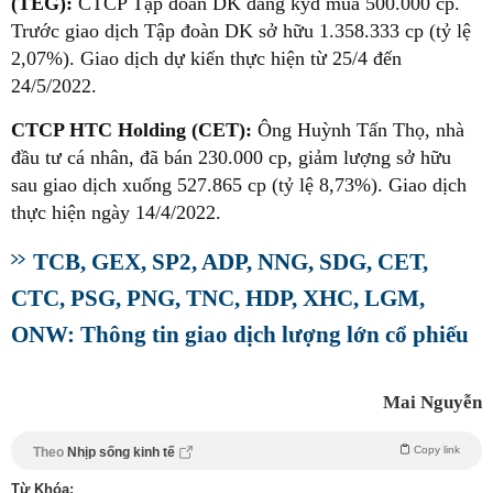
(TEG):
CTCP Tập đoàn DK đăng kyd mua 500.000 cp.
Trước giao dịch Tập đoàn DK sở hữu 1.358.333 cp (tỷ lệ
2,07%). Giao dịch dự kiến thực hiện từ 25/4 đến
24/5/2022.
CTCP HTC Holding (CET):
Ông Huỳnh Tấn Thọ, nhà
đầu tư cá nhân, đã bán 230.000 cp, giảm lượng sở hữu
sau giao dịch xuống 527.865 cp (tỷ lệ 8,73%). Giao dịch
thực hiện ngày 14/4/2022.
TCB, GEX, SP2, ADP, NNG, SDG, CET,
CTC, PSG, PNG, TNC, HDP, XHC, LGM,
ONW: Thông tin giao dịch lượng lớn cổ phiếu
Mai Nguyễn
Copy link
Theo
Nhịp sống kinh tế
Từ Khóa: