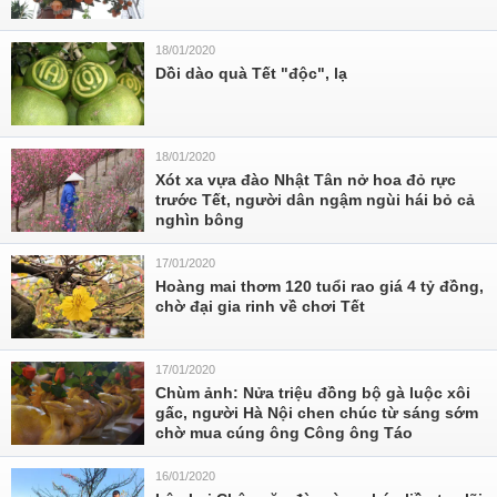
18/01/2020
Dồi dào quà Tết "độc", lạ
18/01/2020
Xót xa vựa đào Nhật Tân nở hoa đỏ rực
trước Tết, người dân ngậm ngùi hái bỏ cả
nghìn bông
17/01/2020
Hoàng mai thơm 120 tuổi rao giá 4 tỷ đồng,
chờ đại gia rinh về chơi Tết
17/01/2020
Chùm ảnh: Nửa triệu đồng bộ gà luộc xôi
gấc, người Hà Nội chen chúc từ sáng sớm
chờ mua cúng ông Công ông Táo
16/01/2020