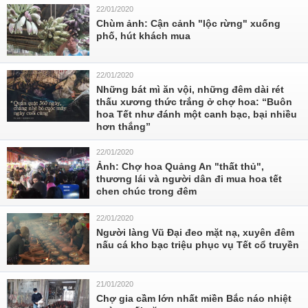
22/01/2020
Chùm ảnh: Cận cảnh "lộc rừng" xuống
phố, hút khách mua
22/01/2020
Những bát mì ăn vội, những đêm dài rét
thấu xương thức trắng ở chợ hoa: “Buôn
hoa Tết như đánh một canh bạc, bại nhiều
hơn thắng”
22/01/2020
Ảnh: Chợ hoa Quảng An "thất thủ",
thương lái và người dân đi mua hoa tết
chen chúc trong đêm
22/01/2020
Người làng Vũ Đại đeo mặt nạ, xuyên đêm
nấu cá kho bạc triệu phục vụ Tết cổ truyền
21/01/2020
Chợ gia cầm lớn nhất miền Bắc náo nhiệt