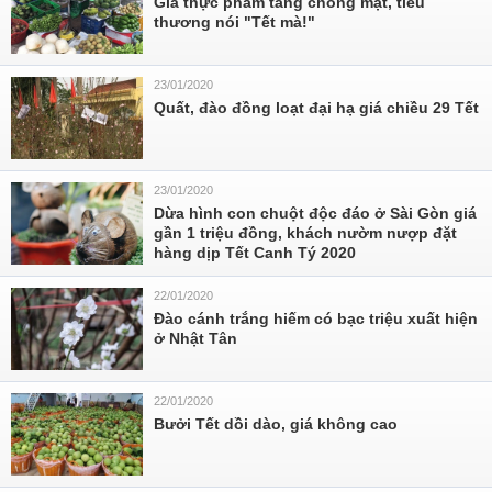
Giá thực phẩm tăng chóng mặt, tiểu
thương nói "Tết mà!"
23/01/2020
Quất, đào đồng loạt đại hạ giá chiều 29 Tết
23/01/2020
Dừa hình con chuột độc đáo ở Sài Gòn giá
gần 1 triệu đồng, khách nườm nượp đặt
hàng dịp Tết Canh Tý 2020
22/01/2020
Đào cánh trắng hiếm có bạc triệu xuất hiện
ở Nhật Tân
22/01/2020
Bưởi Tết dồi dào, giá không cao