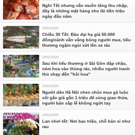
Nghỉ Tết nhưng vẫn muốn tăng thu nhập,
đây là những mặt hàng cho lãi tiền triệu
ngày đầu năm
24/01/2020
Chiều 30 Tết: Đào đại hạ giá 50.000
đồng/cành vẫn vắng bóng người mua, tiểu
thương ngậm ngùi vứt lên xe rác
24/01/2020
Sau khi tiểu thương ở Sài Gòn đập chậu,
ném hoa vào thùng rác, nhiều người tranh
thủ chạy đến "hôi hoa"
24/01/2020
Người dân Hà Nội chen chúc mua gà luộc
xôi gấc giá gần 1 triệu để cúng giao thừa,
người bán sắp lễ không ngớt tay
24/01/2020
Lan chơi tết: Nơi bạc triệu, chỗ bán sỉ như
rau