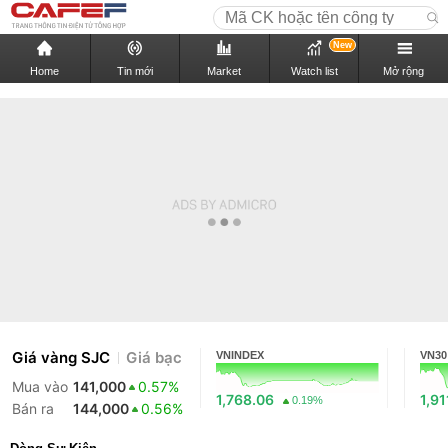
New
Home
Tin mới
Market
Watch list
Mở rộng
Giá vàng SJC
Giá bạc
VNINDEX
VN30
Mua vào
141,000
0.57%
1,768.06
1,91
0.19%
Bán ra
144,000
0.56%