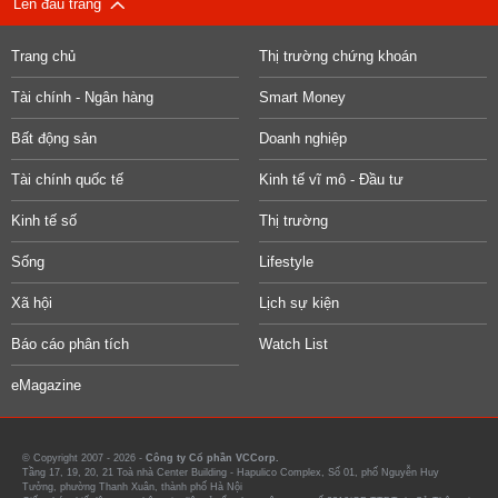
Lên đầu trang
Trang chủ
Thị trường chứng khoán
Tài chính - Ngân hàng
Smart Money
Bất động sản
Doanh nghiệp
Tài chính quốc tế
Kinh tế vĩ mô - Đầu tư
Kinh tế số
Thị trường
Sống
Lifestyle
Xã hội
Lịch sự kiện
Báo cáo phân tích
Watch List
eMagazine
© Copyright 2007 - 2026 -
Công ty Cổ phần VCCorp.
Tầng 17, 19, 20, 21 Toà nhà Center Building - Hapulico Complex, Số 01, phố Nguyễn Huy
Tưởng, phường Thanh Xuân, thành phố Hà Nội