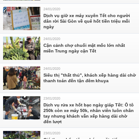
24/01/2020
Dịch vụ giữ xe máy xuyên Tết cho người
dân rời Sài Gòn về quê hốt tiền triệu mỗi
ngày
24/01/2020
Cận cảnh chợ chuối mật mốc lớn nhất
miền Trung ngày cận Tết
24/01/2020
Siêu thị "thất thủ", khách xếp hàng dài chờ
thanh toán đến tận đêm khuya
23/01/2020
Dịch vụ rửa xe hốt bạc ngày giáp Tết: Ô tô
250k còn xe máy 50k, nhân viên luôn chân
tay nhưng khách vẫn xếp hàng dài chờ
đến lượt
23/01/2020