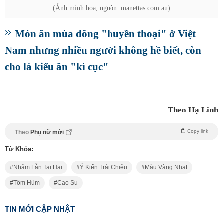
(Ảnh minh hoạ, nguồn: manettas.com.au)
Món ăn mùa đông "huyền thoại" ở Việt
Nam nhưng nhiều người không hề biết, còn
cho là kiểu ăn "kì cục"
Theo Hạ Linh
Copy link
Theo
Phụ nữ mới
Từ Khóa:
Nhầm Lẫn Tai Hại
Ý Kiến Trái Chiều
Màu Vàng Nhạt
Tôm Hùm
Cao Su
TIN MỚI CẬP NHẬT