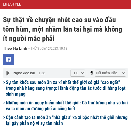
LIFESTYLE
Sự thật về chuyện nhét cao su vào đầu
tôm hùm, một nhầm lẫn tai hại mà không
ít người mắc phải
THỨ 3 , 05/12/2023, 19:18
Theo Hạ Linh
-
Nghe đọc bài
1:28
Sự tàn khốc sau món ăn xa xỉ nhất thế giới có giá "cao ngất"
trong nhà hàng sang trọng: Hành động tàn ác tước đi hàng loạt
sinh mạng
Những món ăn nguy hiểm nhất thế giới: Có thứ tưởng như vô hại
và là món ăn đường phố ai cũng biết
Cận cảnh tạo ra món ăn "nhà giàu" xa xỉ bậc nhất thế giới nhưng
lại gây phẫn nộ vì sự tàn nhẫn