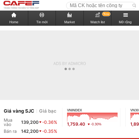
New
Home
Tin mới
Market
Watch list
Mở rộng
Giá vàng SJC
Giá bạc
VNINDEX
VN30
Mua
139,200
-0.36%
1,759.40
1,89
vào
-0.30%
Bán ra
142,200
-0.35%