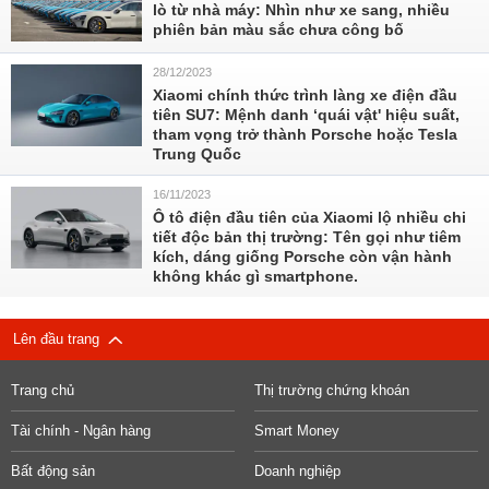
lò từ nhà máy: Nhìn như xe sang, nhiều
phiên bản màu sắc chưa công bố
28/12/2023
Xiaomi chính thức trình làng xe điện đầu
tiên SU7: Mệnh danh ‘quái vật' hiệu suất,
tham vọng trở thành Porsche hoặc Tesla
Trung Quốc
16/11/2023
Ô tô điện đầu tiên của Xiaomi lộ nhiều chi
tiết độc bản thị trường: Tên gọi như tiêm
kích, dáng giống Porsche còn vận hành
không khác gì smartphone.
Lên đầu trang
Trang chủ
Thị trường chứng khoán
Tài chính - Ngân hàng
Smart Money
Bất động sản
Doanh nghiệp