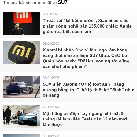
SU7
Tin tức, bài viết mới nhất về
05/03/2025
Thoát vai "kẻ bắt chước", Xiaomi có siêu
phẩm công nghệ bán 135.000 chiếc: Apple
giờ chưa biết cách làm
09/02/2025
Xiaomi bị phản ứng vì lắp logo làm bằng
vàng thật cho xe điện SU7 Ultra, CEO Lôi
Quân bộc bạch: "Đôi khi con người cũng
cần chút phù phiếm"
01/01/2025
SUV điện Xiaomi YU7 lộ loạt ảnh "bằng
xương bằng thịt", hé lộ thiết kế "đỉnh" như
xe sang
29/12/2024
Một hãng xe điện 'tay ngang' chỉ mất 9
tháng để làm điều Tesla cần 12 năm mới
làm được
30/10/2024