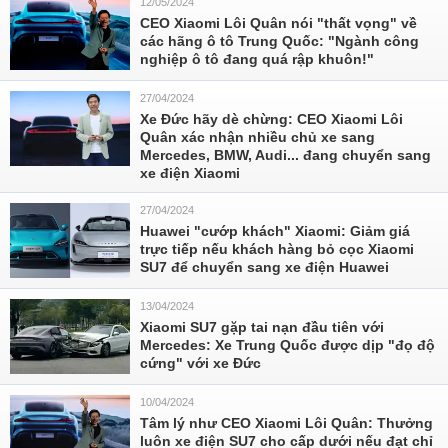
12/05/2024
CEO Xiaomi Lôi Quân nói "thất vọng" về
các hãng ô tô Trung Quốc: "Ngành công
nghiệp ô tô đang quá rập khuôn!"
27/04/2024
Xe Đức hãy dè chừng: CEO Xiaomi Lôi
Quân xác nhận nhiều chủ xe sang
Mercedes, BMW, Audi... đang chuyển sang
xe điện Xiaomi
27/04/2024
Huawei "cướp khách" Xiaomi: Giảm giá
trực tiếp nếu khách hàng bỏ cọc Xiaomi
SU7 để chuyển sang xe điện Huawei
13/04/2024
Xiaomi SU7 gặp tai nạn đầu tiên với
Mercedes: Xe Trung Quốc được dịp "đọ độ
cứng" với xe Đức
10/04/2024
Tâm lý như CEO Xiaomi Lôi Quân: Thưởng
luôn xe điện SU7 cho cấp dưới nếu đạt chỉ