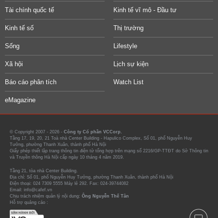
Tài chính quốc tế
Kinh tế vĩ mô - Đầu tư
Kinh tế số
Thị trường
Sống
Lifestyle
Xã hội
Lịch sự kiện
Báo cáo phân tích
Watch List
eMagazine
© Copyright 2007 - 2026 -
Công ty Cổ phần VCCorp.
Tầng 17, 19, 20, 21 Toà nhà Center Building - Hapulico Complex, Số 01, phố Nguyễn Huy
Tưởng, phường Thanh Xuân, thành phố Hà Nội
Giấy phép thiết lập trang thông tin điện tử tổng hợp trên mạng số 2216/GP-TTĐT do Sở Thông tin
và Truyền thông Hà Nội cấp ngày 10 tháng 4 năm 2019.
Tầng 21, tòa nhà Center Building.
Địa chỉ: Số 01, phố Nguyễn Huy Tưởng, phường Thanh Xuân, thành phố Hà Nội
Điện thoại: 024 7309 5555 Máy lẻ 292. Fax: 024-39744082
Email: info@cafef.vn
Chịu trách nhiệm quản lý nội dung:
Ông Nguyễn Thế Tân
Hỗ trợ quảng cáo :