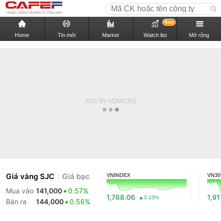
New
Home
Tin mới
Market
Watch list
Mở rộng
Giá vàng SJC
Giá bạc
VNINDEX
VN30
Mua vào
141,000
0.57%
1,768.06
1,91
0.19%
Bán ra
144,000
0.56%