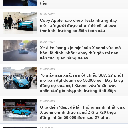
tiêu
03/04/2024
Copy Apple, sao chép Tesla nhưng đây
mới là 'người được chọn' để vẽ lại bức
tranh thị trường xe điện toàn cầu
02/04/2024
Xe điện 'sang xịn mịn' của Xiaomi vừa mở
bán đã dính 'phốt': chạy thử gặp tai nạn
liên tục, giao hàng delay
29/03/2024
76 giây sản xuất ra một chiếc SU7, 27 phút
mở bán đạt doanh số 50.000 xe - Đây là sự
đáng sợ của một Xiaomi vừa 'chân ướt
chân ráo' gia nhập thị trường ô tô điện
29/03/2024
Ô tô điện ‘đẹp, dễ lái, thông minh nhất’ của
Xiaomi chính thức ra mắt: Giá 720 triệu
đồng, nhận 50.000 đơn sau 27 phút