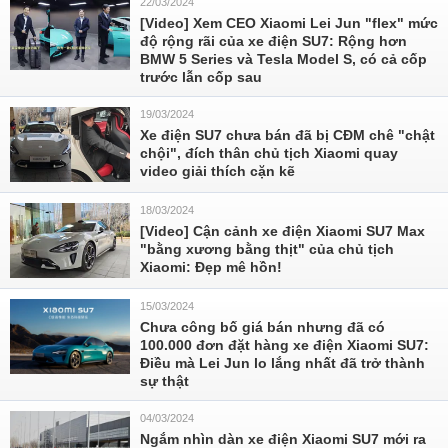
22/03/2024
[Video] Xem CEO Xiaomi Lei Jun "flex" mức
độ rộng rãi của xe điện SU7: Rộng hơn
BMW 5 Series và Tesla Model S, có cả cốp
trước lẫn cốp sau
19/03/2024
Xe điện SU7 chưa bán đã bị CĐM chê "chật
chội", đích thân chủ tịch Xiaomi quay
video giải thích cặn kẽ
18/03/2024
[Video] Cận cảnh xe điện Xiaomi SU7 Max
"bằng xương bằng thịt" của chủ tịch
Xiaomi: Đẹp mê hồn!
15/03/2024
Chưa công bố giá bán nhưng đã có
100.000 đơn đặt hàng xe điện Xiaomi SU7:
Điều mà Lei Jun lo lắng nhất đã trở thành
sự thật
04/03/2024
Ngắm nhìn dàn xe điện Xiaomi SU7 mới ra