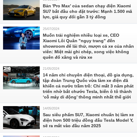
Bản 'Pro Max' của sedan chạy điện Xiaomi
SU7 bắt đầu cho đặt trước: Mạnh 1.500 mã
lực, giá quy đổi gần 3 tỷ đồng
25/07/2024
Muốn trải nghiệm nhiều loại xe, CEO
Xiaomi Lôi Quân "ngụy trang" đến
showroom để lái thử, mượn cả xe của nhân
viên: Miệt mài ghi chép, xong việc không
quên đổ xăng và rửa xe
21/05/2024
14 năm chỉ chuyên điện thoại, đồ gia dụng,
tập đoàn Trung Quốc vừa làm xe điện đã
khiến cả nước trầm trồ: Chỉ mất 3 năm phát
triển nhờ bắt chước Tesla, biến ô tô thành
‘cỗ máy di động’ thông minh nhất thế giới
14/05/2024
Sau siêu phẩm SU7, Xiaomi chuẩn bị làm xe
điện hơn 500 triệu đồng đấu Tesla Model Y,
sẽ ra mắt vào đầu năm 2025