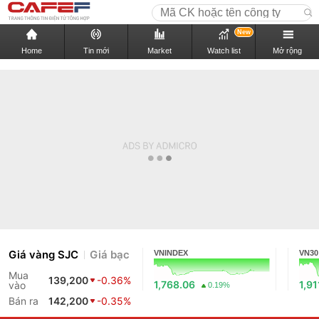
New
Home
Tin mới
Market
Watch list
Mở rộng
Giá vàng SJC
Giá bạc
VNINDEX
VN30
Mua
139,200
-0.36%
1,768.06
1,91
vào
0.19%
Bán ra
142,200
-0.35%