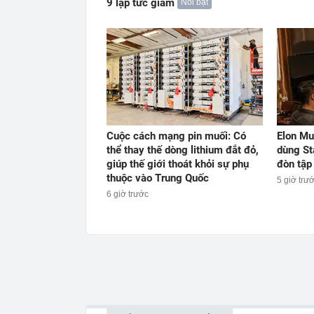
9 lập tức giảm
Nổi bật
Cuộc cách mạng pin muối: Có
Elon Mu
thể thay thế dòng lithium đắt đỏ,
dùng St
giúp thế giới thoát khỏi sự phụ
đòn tập
thuộc vào Trung Quốc
5 giờ trư
6 giờ trước