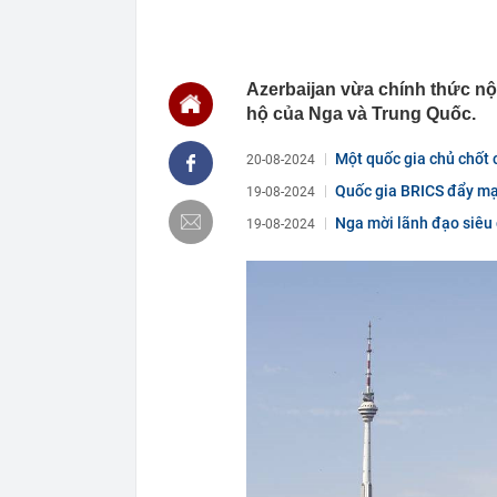
18:04
Tuần tới, một
còn được mua 
17:59
XSMN 8/8 - Kế
17:57
Vì sao lãi su
Azerbaijan vừa chính thức n
hộ của Nga và Trung Quốc.
17:53
65 tuổi nhất 
vài năm sau q
Một quốc gia chủ chốt 
20-08-2024
17:50
Người có kinh
Đây là lý do
Quốc gia BRICS đẩy mạnh
19-08-2024
17:33
Mỹ nhân Vbiz đ
Nga mời lãnh đạo siêu
19-08-2024
hình Hàn Quốc
17:30
Kiểm tra tủ đự
17:30
Khi không gia
17:30
Phó Thủ tướn
không đẩy doa