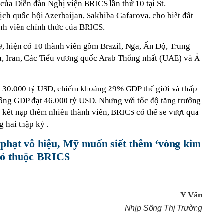
 của Diễn đàn Nghị viện BRICS lần thứ 10 tại St.
ịch quốc hội Azerbaijan, Sakhiba Gafarova, cho biết đất
nh viên chính thức của BRICS.
 hiện có 10 thành viên gồm Brazil, Nga, Ấn Độ, Trung
a, Iran, Các Tiểu vương quốc Arab Thống nhất (UAE) và Ả
n 30.000 tỷ USD, chiếm khoảng 29% GDP thế giới và thấp
ổng GDP đạt 46.000 tỷ USD. Nhưng với tốc độ tăng trưởng
 kết nạp thêm nhiều thành viên, BRICS có thể sẽ vượt qua
 hai thập kỷ .
g phạt vô hiệu, Mỹ muốn siết thêm ‘vòng kim
 mỏ thuộc BRICS
Y Vân
Nhịp Sống Thị Trường