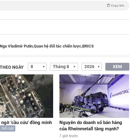
Copy link
Nga Vladimir Putin,
Quan hệ đối tác chiến lược,
BRICS
XEM
 THEO NGÀY
 ngờ 'cầu cứu' đồng minh
Nguyên do doanh số bán hàng
của Rheinmetall tăng mạnh?
Nổi bật
7 giờ trước