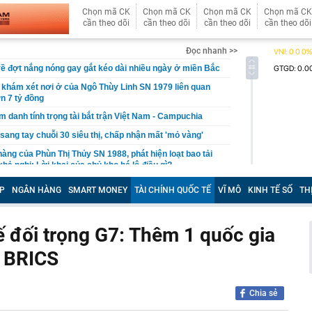
Chọn mã CK
Chọn mã CK
Chọn mã CK
Chọn mã CK
cần theo dõi
cần theo dõi
cần theo dõi
cần theo dõi
Đọc nhanh >>
về đợt nắng nóng gay gắt kéo dài nhiều ngày ở miền Bắc
 khám xét nơi ở của Ngô Thùy Linh SN 1979 liên quan
ơn 7 tỷ đồng
m danh tính trọng tài bắt trận Việt Nam - Campuchia
sang tay chuỗi 30 siêu thị, chấp nhận mất 'mỏ vàng'
hàng của Phùn Thị Thủy SN 1988, phát hiện loạt bao tải
hả nghi: Lời khai của chủ kho hé lộ điều gì?
anh số bán hàng của Rheinmetall tăng mạnh?
P
NGÂN HÀNG
SMART MONEY
TÀI CHÍNH QUỐC TẾ
VĨ MÔ
KINH TẾ SỐ
TH
uổi nghỉ hưu với sĩ quan quân đội
 nên trồng một chậu cây tía tô trong nhà
ế đối trọng G7: Thêm 1 quốc gia
g pin muối: Có thể thay thế dòng lithium đắt đỏ, giúp thế
ỏi sự phụ thuộc vào Trung Quốc
p BRICS
i mắt long lanh như sương sớm, 45 tuổi lên truyền hình
H
Chia sẻ
cầu khỉ?