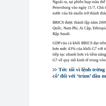
Ngoài ra, tại phiên họp toàn thể
Petersburg vào ngày 11/7, Chủ t
nước của bà muốn trở thành thà
BRICS được thành lập năm 2009,
Quốc, Nam Phi, Ai Cập, Ethiopi
Rập Saudi.
GDP của cả khối BRICS đạt trê
hơn mức 43% của khối G7 với t
tiếp tục nhanh hơn và tiềm năng
G7 về quy mô kinh tế trong vòng
Tức tối vì lệnh trừn
cô’ đối với ‘trùm’ dầu