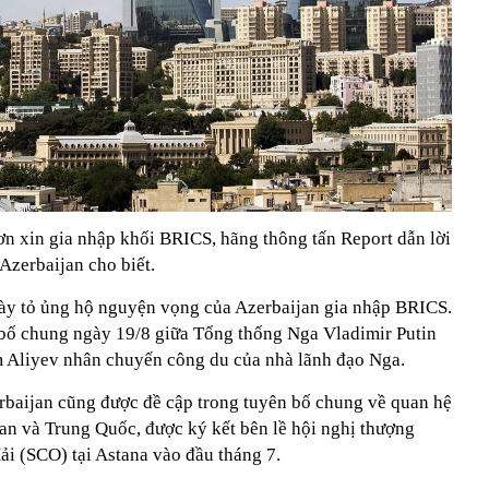
ơn xin gia nhập khối BRICS, hãng thông tấn Report dẫn lời
Azerbaijan cho biết.
bày tỏ ủng hộ nguyện vọng của Azerbaijan gia nhập BRICS.
 bố chung ngày 19/8 giữa Tổng thống Nga Vladimir Putin
m Aliyev nhân chuyến công du của nhà lãnh đạo Nga.
baijan cũng được đề cập trong tuyên bố chung về quan hệ
jan và Trung Quốc, được ký kết bên lề hội nghị thượng
i (SCO) tại Astana vào đầu tháng 7.