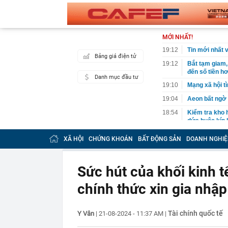
MỚI NHẤT!
19:12
Tin mới nhất 
Bảng giá điện tử
19:12
Bắt tạm giam,
đến số tiền h
Danh mục đầu tư
19:10
Mạng xã hội tì
19:04
Aeon bất ngờ 
18:54
Kiểm tra kho 
dứa buộc kín k
18:54
Nguyên do do
XÃ HỘI
CHỨNG KHOÁN
BẤT ĐỘNG SẢN
DOANH NGHIỆ
18:49
Đề xuất tăng t
18:33
4 lý do vì sao
Sức hút của khối kinh t
18:14
Cuộc cách mạn
giới thoát kh
chính thức xin gia nhậ
18:10
Mỹ nhân có đô
viral khắp MX
Tài chính quốc tế
Y Vân
|
21-08-2024 - 11:37 AM
|
18:07
Vì sao gọi là 