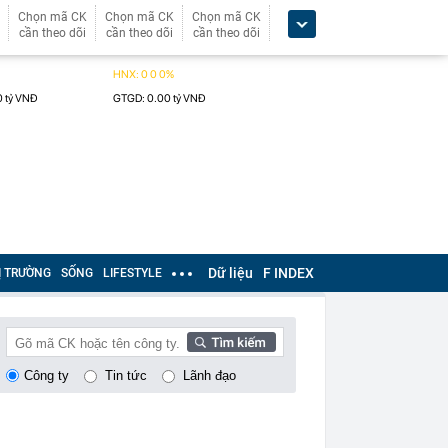
Chọn mã CK
Chọn mã CK
Chọn mã CK
cần theo dõi
cần theo dõi
cần theo dõi
Dữ liệu
F INDEX
Ị TRƯỜNG
SỐNG
LIFESTYLE
Công ty
Tin tức
Lãnh đạo