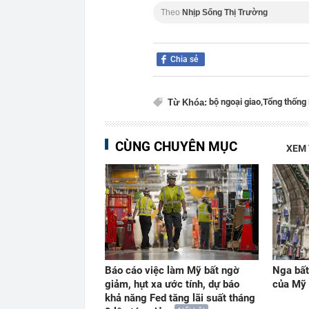
Theo
Nhịp Sống Thị Trường
Chia sẻ
bộ ngoại giao,
Tổng thống 
Từ Khóa:
CÙNG CHUYÊN MỤC
XEM
Báo cáo việc làm Mỹ bất ngờ
Nga bất
giảm, hụt xa ước tính, dự báo
của Mỹ
khả năng Fed tăng lãi suất tháng