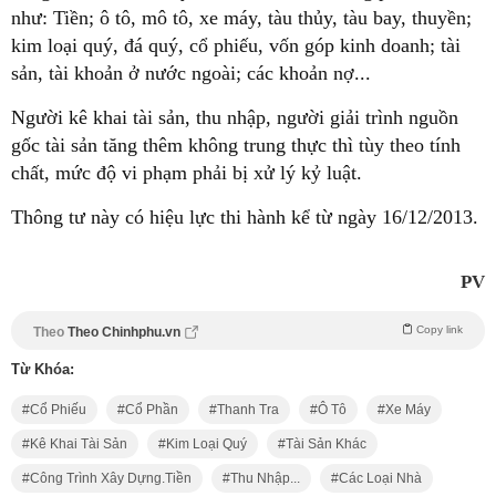
như: Tiền; ô tô, mô tô, xe máy, tàu thủy, tàu bay, thuyền;
kim loại quý, đá quý, cổ phiếu, vốn góp kinh doanh; tài
sản, tài khoản ở nước ngoài; các khoản nợ...
Người kê khai tài sản, thu nhập, người giải trình nguồn
gốc tài sản tăng thêm không trung thực thì tùy theo tính
chất, mức độ vi phạm phải bị xử lý kỷ luật.
Thông tư này có hiệu lực thi hành kể từ ngày 16/12/2013.
PV
Copy link
Theo
Theo Chinhphu.vn
Từ Khóa:
Cổ Phiếu
Cổ Phần
Thanh Tra
Ô Tô
Xe Máy
Kê Khai Tài Sản
Kim Loại Quý
Tài Sản Khác
Công Trình Xây Dựng.tiền
Thu Nhập...
Các Loại Nhà