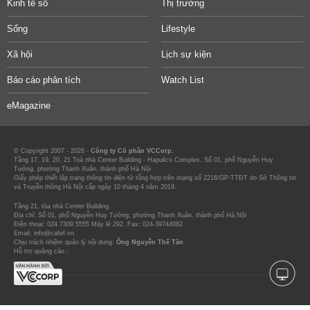
Kinh tế số
Thị trường
Sống
Lifestyle
Xã hội
Lịch sự kiện
Báo cáo phân tích
Watch List
eMagazine
© Copyright 2007 - 2026 -
Công ty Cổ phần VCCorp.
Tầng 17, 19, 20, 21 Toà nhà Center Building - Hapulico Complex, Số 01, phố Nguyễn Huy
Tưởng, phường Thanh Xuân, thành phố Hà Nội
Giấy phép thiết lập trang thông tin điện tử tổng hợp trên mạng số 2216/GP-TTĐT do Sở Thông tin
và Truyền thông Hà Nội cấp ngày 10 tháng 4 năm 2019.
Tầng 21, tòa nhà Center Building.
Địa chỉ: Số 01, phố Nguyễn Huy Tưởng, phường Thanh Xuân, thành phố Hà Nội
Điện thoại: 024 7309 5555 Máy lẻ 292. Fax: 024-39744082
Email: info@cafef.vn
Chịu trách nhiệm quản lý nội dung:
Ông Nguyễn Thế Tân
Hỗ trợ quảng cáo :