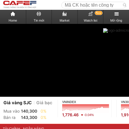
New
Home
Tin mới
Market
Watch list
Mở rộng
Giá vàng SJC
Giá bạc
VNINDEX
VN30
Mua vào
140,300
0%
1,776.46
1,9
-0.04%
Bán ra
143,300
0%