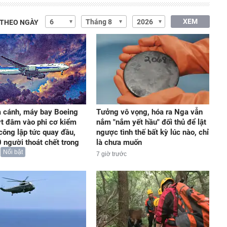
XEM
 THEO NGÀY
 cánh, máy bay Boeing
Tưởng vô vọng, hóa ra Nga vẫn
t đâm vào phi cơ kiểm
nắm "nắm yết hầu" đối thủ để lật
 công lập tức quay đầu,
ngược tình thế bất kỳ lúc nào, chỉ
 người thoát chết trong
là chưa muốn
Nổi bật
7 giờ trước