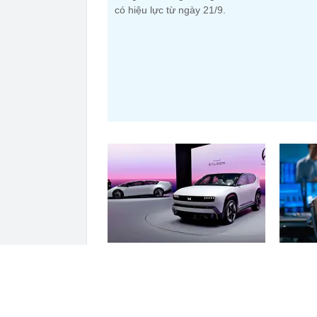
có hiệu lực từ ngày 21/9.
Honda Motor lỗ 10 tỷ USD từ xe
Phiên 6
điện năm 2025-2026, ước tính lỗ
mua ròn
thêm 3,3 tỷ USD năm 2026-2027
phiếu l