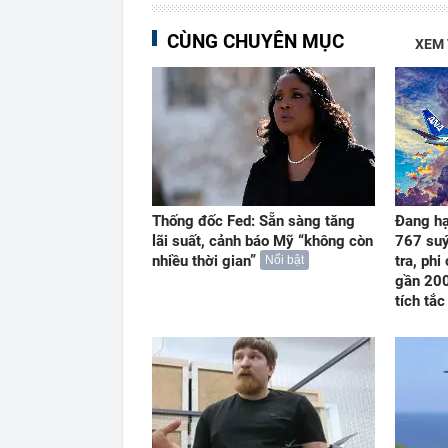
CÙNG CHUYÊN MỤC
XEM
Thống đốc Fed: Sẵn sàng tăng
Đang hạ
lãi suất, cảnh báo Mỹ “không còn
767 suý
nhiều thời gian”
tra, phi
Nổi bật
gần 200
tích tắc