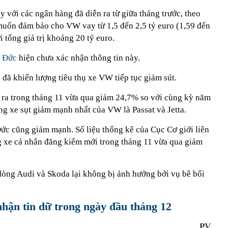
êm quyền cho AI: Có thể tự động xóa bài viết và bình
nội quy
 với các ngân hàng đã diễn ra từ giữa tháng trước, theo
uốn đảm bảo cho VW vay từ 1,5 đến 2,5 tỷ euro (1,59 đến
 tổng giá trị khoảng 20 tỷ euro.
a
Đức
hiện chưa xác nhận thông tin này.
g đã khiến lượng tiêu thụ xe VW tiếp tục giảm sút.
n ra trong tháng 11 vừa qua giảm 24,7% so với cùng kỳ năm
ng xe sụt giảm mạnh nhất của VW là Passat và Jetta.
Đức cũng giảm mạnh. Số liệu thống kê của Cục Cơ giới liên
 xe cá nhân đăng kiểm mới trong tháng 11 vừa qua giảm
 dòng Audi và Skoda lại không bị ảnh hưởng bởi vụ bê bối
nhận tin dữ trong ngày đầu tháng 12
PV