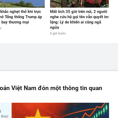
khắc nghẹt thở khi trực
Mất tích 35 giờ trên núi, 2 người
hở Tổng thống Trump áp
nghe cứu hộ gọi tên vẫn quyết im
 bay thương mại
lặng: Lý do khiến ai cũng ngã
ngửa
ớc
6 giờ trước
oán Việt Nam đón một thông tin quan
g
 thức