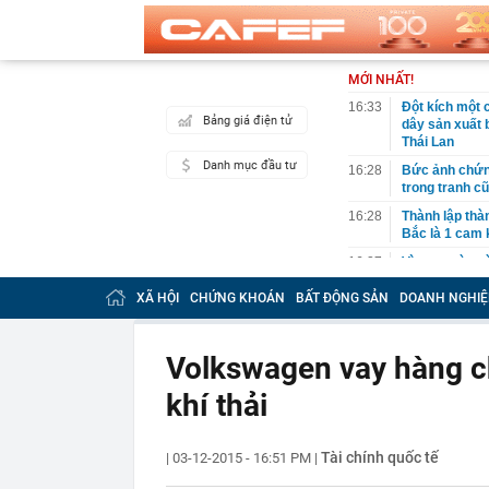
MỚI NHẤT!
16:33
Đột kích một 
Bảng giá điện tử
dây sản xuất b
Thái Lan
Danh mục đầu tư
16:28
Bức ảnh chứng
trong tranh c
16:28
Thành lập thà
Bắc là 1 cam k
16:27
Vì sao ngày c
cách cất thức
XÃ HỘI
CHỨNG KHOÁN
BẤT ĐỘNG SẢN
DOANH NGHIỆ
16:26
MB tự tin kế 
cứng” tỷ lệ c
16:25
Vượt Thái Lan
Volkswagen vay hàng ch
trong lĩnh vự
khí thải
16:25
Tưởng vô vọng
ngược tình th
16:18
Mỹ đánh giá lo
Tài chính quốc tế
|
03-12-2015 - 16:51 PM
|
tục mà không 