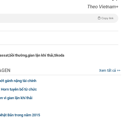
Theo Vietnam+
Copy link
assat,
bồi thường,
gian lận khí thải,
Skoda
AGEN
Xem tất cả >>
ớt gánh nặng tài chính
 Horn tuyên bố từ chức
vì gian lận khí thải
 Nhật Bản trong năm 2015