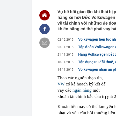
16:16
Mốc quan trọn
hoàn thiện kết
dân
Vụ bê bối gian lận khí thải b
16:11
Người mẹ sát h
hãng xe hơi Đức Volkswagen 
chung thân
về tài chính với những đe dọa
16:10
Nga rúng động
khiến hãng có thể phải vay hàn
UAV
16:10
Công an đề ng
Volkswagen liên tục nh
02-12-2015
nộp phạt nguộ
Tập đoàn Volkswagen dầ
23-11-2015
16:05
VPBank cảnh 
bộ, cẩn thận c
Hãng Volkswagen bắt đ
21-11-2015
16:04
Việt Nam có 1
Tận dụng ưu đãi thuế,
18-11-2015
đường thuộc n
liên tục
Volkswagen nhận án phạt
14-11-2015
16:03
Một hãng xe N
Theo các nguồn thạo tin,
đồng, 'cân' đ
VW
có kế hoạch ký kết để
16:01
PNJ gây chú 
vay các
ngân hàng
một
16:00
Hai gói mì Ý l
khoản tài chính bắc cầu trị giá 
15:59
Lệnh khám xét
Mekolor Võ X
Khoản tiền này có thể làm yên 
15:57
Tạo lợi thế m
phạt và yêu cầu bồi thường liê