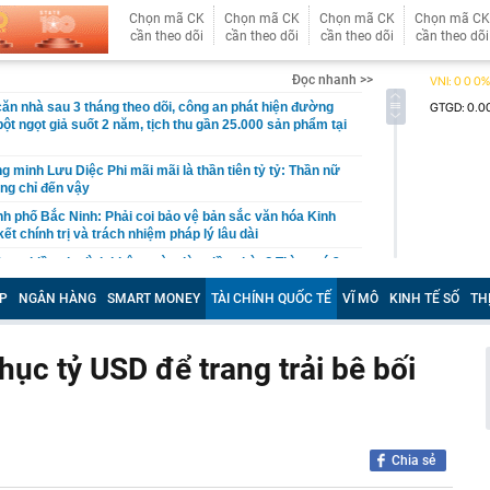
Chọn mã CK
Chọn mã CK
Chọn mã CK
Chọn mã CK
cần theo dõi
cần theo dõi
cần theo dõi
cần theo dõi
Đọc nhanh >>
căn nhà sau 3 tháng theo dõi, công an phát hiện đường
ột ngọt giả suốt 2 năm, tịch thu gần 25.000 sản phẩm tại
 minh Lưu Diệc Phi mãi mãi là thần tiên tỷ tỷ: Thần nữ
ũng chỉ đến vậy
nh phố Bắc Ninh: Phải coi bảo vệ bản sắc văn hóa Kinh
ết chính trị và trách nhiệm pháp lý lâu dài
àng nhiều gia đình không còn dùng lồng bàn? Thì ra có 2
 ăn khác hiệu quả hơn hẳn
P
NGÂN HÀNG
SMART MONEY
TÀI CHÍNH QUỐC TẾ
VĨ MÔ
KINH TẾ SỐ
TH
hoạch lợi nhuận 2026, tiếp tục dẫn đầu về CASA và “fix
ho vay bất động sản ở mức 13% +/-2%
, Việt Nam trở thành thị trường lớn thứ hai Đông Nam Á
ục tỷ USD để trang trải bê bối
c hàng triệu người dùng
, hóa ra Nga vẫn nắm "nắm yết hầu" đối thủ để lật
ế bất kỳ lúc nào, chỉ là chưa muốn
ại rau lọt top “tốt bậc nhất thế giới”, người Việt ăn liên
Chia sẻ
hay biết