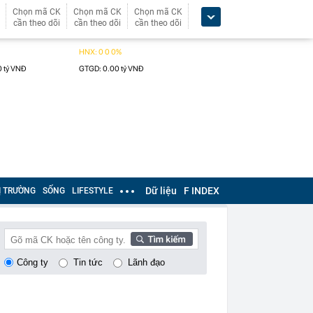
Chọn mã CK
Chọn mã CK
Chọn mã CK
cần theo dõi
cần theo dõi
cần theo dõi
Dữ liệu
F INDEX
Ị TRƯỜNG
SỐNG
LIFESTYLE
Công ty
Tin tức
Lãnh đạo