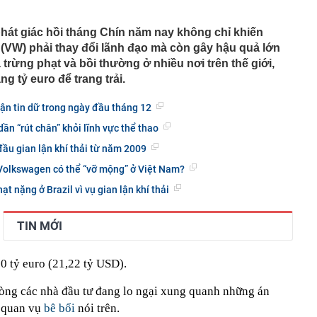
g 06/8/2026: Cùng với BIDV và Weixin Pay, NAPAS đã
 nối thanh toán xuyên biên giới với thị trường hơn 1,4 tỷ
ị phát giác hồi tháng Chín năm nay không chỉ khiến
ại con để trục lợi hơn 4 tỷ đồng tiền bảo hiểm lĩnh án
(VW) phải thay đổi lãnh đạo mà còn gây hậu quả lớn
 trừng phạt và bồi thường ở nhiều nơi trên thế giới,
 vì các vụ tấn công liên tiếp nhằm vào những 'ông trùm'
g tỷ euro để trang trải.
hị 3.055 chủ phương tiện mang biển số sau nhanh chóng
ận tin dữ trong ngày đầu tháng 12
i theo Nghị định 168
n “rút chân” khỏi lĩnh vực thể thao
báo nóng khán giả mua vé BIGBANG: Không có vé nội
hiêu trò lừa đảo
ầu gian lận khí thải từ năm 2009
 nơi mát mẻ quanh năm chỉ khoảng 20 độ, sở hữu cung
 Volkswagen có thể “vỡ mộng” ở Việt Nam?
hóm "tứ đại đỉnh đèo", được Oscar du lịch vinh danh
 nặng ở Brazil vì vụ gian lận khí thải
hật vừa ra mắt mẫu ô tô giá tương đương 200 triệu
ược xăng từ E20 đến E100
TIN MỚI
ý giữa tâm bão kim cương
àm lộ "vết nứt" trong nhiều gia đình có hai con
20 tỷ euro (21,22 tỷ USD).
 chỗ ở, nơi làm việc, bắt tạm giam Chủ tịch HĐQT
uân Trường
lòng các nhà đầu tư đang lo ngại xung quanh những án
ới để đón dòng FDI chất lượng cao
n quan vụ
bê bối
nói trên.