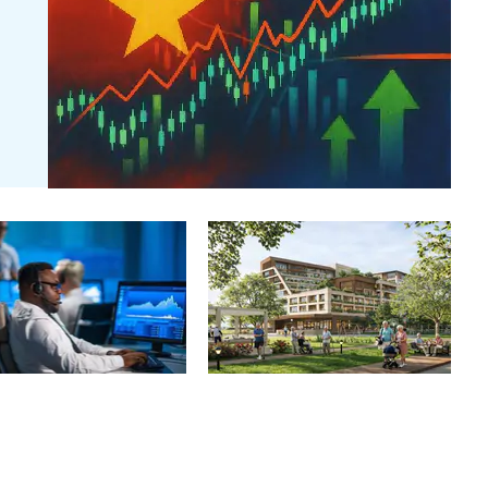
/8: Khối ngoại ngắt mạch
Con gái tỷ phú Phạm Nhật
g, tập trung "xả" hai cổ
Vượng lần đầu xuất hiện trong
ớn
một công ty thuộc hệ sinh thái
Vingroup