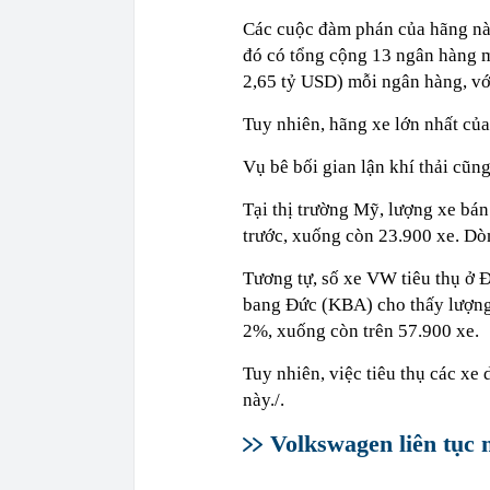
15:56
Reddit trao th
luận vi phạm 
Các cuộc đàm phán của hãng này
đó có tổng cộng 13 ngân hàng m
2,65 tỷ USD) mỗi ngân hàng, với
Tuy nhiên, hãng xe lớn nhất củ
Vụ bê bối gian lận khí thải cũn
Tại thị trường Mỹ, lượng xe bá
trước, xuống còn 23.900 xe. Dò
Tương tự, số xe VW tiêu thụ ở 
bang Đức (KBA) cho thấy lượng
2%, xuống còn trên 57.900 xe.
Tuy nhiên, việc tiêu thụ các xe
này./.
Volkswagen liên tục 