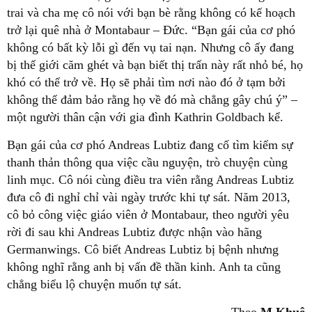
trai và cha mẹ cô nói với bạn bè rằng không có kế hoạch
trở lại quê nhà ở Montabaur – Đức. “Bạn gái của cơ phó
không có bất kỳ lỗi gì đến vụ tai nạn. Nhưng cô ấy đang
bị thế giới căm ghét và bạn biết thị trấn này rất nhỏ bé, họ
khó có thể trở về. Họ sẽ phải tìm nơi nào đó ở tạm bởi
không thể đảm bảo rằng họ về đó mà chẳng gây chú ý” –
một người thân cận với gia đình Kathrin Goldbach kể.
Bạn gái của cơ phó Andreas Lubtiz đang cố tìm kiếm sự
thanh thản thông qua việc cầu nguyện, trò chuyện cùng
linh mục. Cô nói cùng điều tra viên rằng Andreas Lubtiz
đưa cô đi nghỉ chỉ vài ngày trước khi tự sát. Năm 2013,
cô bỏ công việc giáo viên ở Montabaur, theo người yêu
rời đi sau khi Andreas Lubtiz được nhận vào hãng
Germanwings. Cô biết Andreas Lubtiz bị bệnh nhưng
không nghĩ rằng anh bị vấn đề thần kinh. Anh ta cũng
chẳng biểu lộ chuyện muốn tự sát.
Theo
M.Khuê