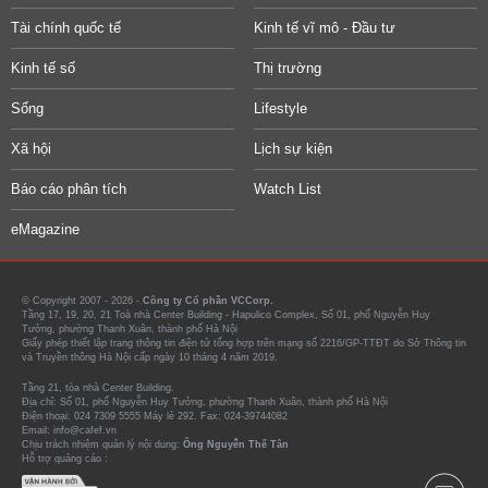
Tài chính quốc tế
Kinh tế vĩ mô - Đầu tư
Kinh tế số
Thị trường
Sống
Lifestyle
Xã hội
Lịch sự kiện
Báo cáo phân tích
Watch List
eMagazine
© Copyright 2007 - 2026 -
Công ty Cổ phần VCCorp.
Tầng 17, 19, 20, 21 Toà nhà Center Building - Hapulico Complex, Số 01, phố Nguyễn Huy
Tưởng, phường Thanh Xuân, thành phố Hà Nội
Giấy phép thiết lập trang thông tin điện tử tổng hợp trên mạng số 2216/GP-TTĐT do Sở Thông tin
và Truyền thông Hà Nội cấp ngày 10 tháng 4 năm 2019.
Tầng 21, tòa nhà Center Building.
Địa chỉ: Số 01, phố Nguyễn Huy Tưởng, phường Thanh Xuân, thành phố Hà Nội
Điện thoại: 024 7309 5555 Máy lẻ 292. Fax: 024-39744082
Email: info@cafef.vn
Chịu trách nhiệm quản lý nội dung:
Ông Nguyễn Thế Tân
Hỗ trợ quảng cáo :