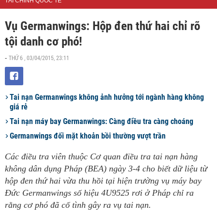
TÀI CHÍNH QUỐC TẾ
Vụ Germanwings: Hộp đen thứ hai chỉ rõ
tội danh cơ phó!
THỨ 6 , 03/04/2015, 23:11
-
Tai nạn Germanwings không ảnh hưởng tới ngành hàng không
giá rẻ
Tai nạn máy bay Germanwings: Càng điều tra càng choáng
Germanwings đối mặt khoản bồi thường vượt trần
Các điều tra viên thuộc Cơ quan điều tra tai nạn hàng
không dân dụng Pháp (BEA) ngày 3-4 cho biết dữ liệu từ
hộp đen thứ hai vừa thu hồi tại hiện trường vụ máy bay
Đức Germanwings số hiệu 4U9525 rơi ở Pháp chỉ ra
rằng cơ phó đã cố tình gây ra vụ tai nạn.