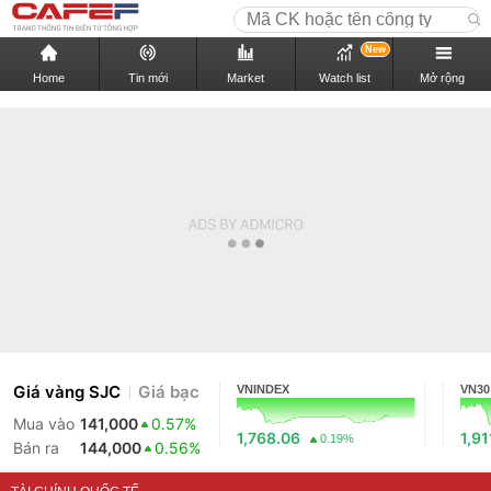
New
Home
Tin mới
Market
Watch list
Mở rộng
Giá vàng SJC
Giá bạc
VNINDEX
VN30
Mua vào
141,000
0.57%
1,768.06
1,91
0.19%
Bán ra
144,000
0.56%