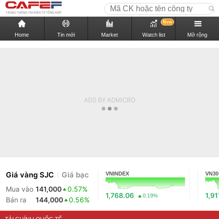
New
Home
Tin mới
Market
Watch list
Mở rộng
Giá vàng SJC
Giá bạc
VNINDEX
VN30
Mua vào
141,000
0.57%
1,768.06
1,91
0.19%
Bán ra
144,000
0.56%