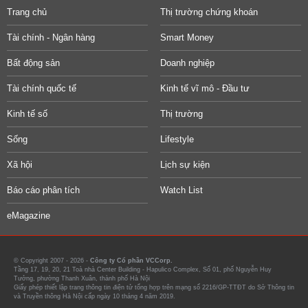
Trang chủ
Thị trường chứng khoán
Tài chính - Ngân hàng
Smart Money
Bất động sản
Doanh nghiệp
Tài chính quốc tế
Kinh tế vĩ mô - Đầu tư
Kinh tế số
Thị trường
Sống
Lifestyle
Xã hội
Lịch sự kiện
Báo cáo phân tích
Watch List
eMagazine
© Copyright 2007 - 2026 -
Công ty Cổ phần VCCorp.
Tầng 17, 19, 20, 21 Toà nhà Center Building - Hapulico Complex, Số 01, phố Nguyễn Huy
Tưởng, phường Thanh Xuân, thành phố Hà Nội
Giấy phép thiết lập trang thông tin điện tử tổng hợp trên mạng số 2216/GP-TTĐT do Sở Thông tin
và Truyền thông Hà Nội cấp ngày 10 tháng 4 năm 2019.