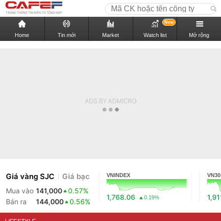
New
Home
Tin mới
Market
Watch list
Mở rộng
Giá vàng SJC
Giá bạc
VNINDEX
VN30
Mua vào
141,000
0.57%
1,768.06
1,91
0.19%
Bán ra
144,000
0.56%