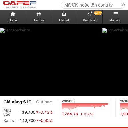
New
Home
Tin mới
Market
Watch list
Mở rộng
Giá vàng SJC
Giá bạc
VNINDEX
VN30
Mua
139,700
-0.43%
1,764.78
1,9
vào
-0.66%
Bán ra
142,700
-0.42%