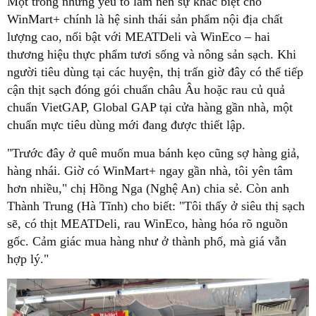
Một trong những yếu tố làm nên sự khác biệt cho
WinMart+ chính là hệ sinh thái sản phẩm nội địa chất
lượng cao, nổi bật với MEATDeli và WinEco – hai
thương hiệu thực phẩm tươi sống và nông sản sạch. Khi
người tiêu dùng tại các huyện, thị trấn giờ đây có thể tiếp
cận thịt sạch đóng gói chuẩn châu Âu hoặc rau củ quả
chuẩn VietGAP, Global GAP tại cửa hàng gần nhà, một
chuẩn mực tiêu dùng mới đang được thiết lập.
"Trước đây ở quê muốn mua bánh kẹo cũng sợ hàng giả,
hàng nhái. Giờ có WinMart+ ngay gần nhà, tôi yên tâm
hơn nhiều," chị Hồng Nga (Nghệ An) chia sẻ. Còn anh
Thành Trung (Hà Tĩnh) cho biết: "Tôi thấy ở siêu thị sạch
sẽ, có thịt MEATDeli, rau WinEco, hàng hóa rõ nguồn
gốc. Cảm giác mua hàng như ở thành phố, mà giá vẫn
hợp lý."