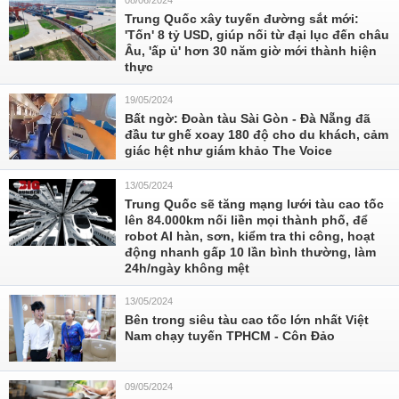
08/06/2024
Trung Quốc xây tuyến đường sắt mới:
'Tốn' 8 tỷ USD, giúp nối từ đại lục đến châu
Âu, 'ấp ủ' hơn 30 năm giờ mới thành hiện
thực
19/05/2024
Bất ngờ: Đoàn tàu Sài Gòn - Đà Nẵng đã
đầu tư ghế xoay 180 độ cho du khách, cảm
giác hệt như giám khảo The Voice
13/05/2024
Trung Quốc sẽ tăng mạng lưới tàu cao tốc
lên 84.000km nối liền mọi thành phố, để
robot AI hàn, sơn, kiểm tra thi công, hoạt
động nhanh gấp 10 lần bình thường, làm
24h/ngày không mệt
13/05/2024
Bên trong siêu tàu cao tốc lớn nhất Việt
Nam chạy tuyến TPHCM - Côn Đảo
09/05/2024