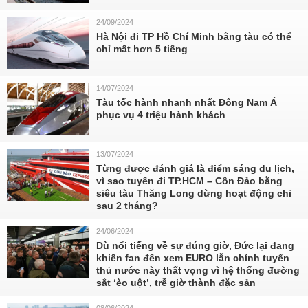
24/09/2024
Hà Nội đi TP Hồ Chí Minh bằng tàu có thể
chỉ mất hơn 5 tiếng
14/07/2024
Tàu tốc hành nhanh nhất Đông Nam Á
phục vụ 4 triệu hành khách
13/07/2024
Từng được đánh giá là điểm sáng du lịch,
vì sao tuyến đi TP.HCM – Côn Đảo bằng
siêu tàu Thăng Long dừng hoạt động chỉ
sau 2 tháng?
24/06/2024
Dù nổi tiếng về sự đúng giờ, Đức lại đang
khiến fan đến xem EURO lẫn chính tuyển
thủ nước này thất vọng vì hệ thống đường
sắt ‘èo uột’, trễ giờ thành đặc sản