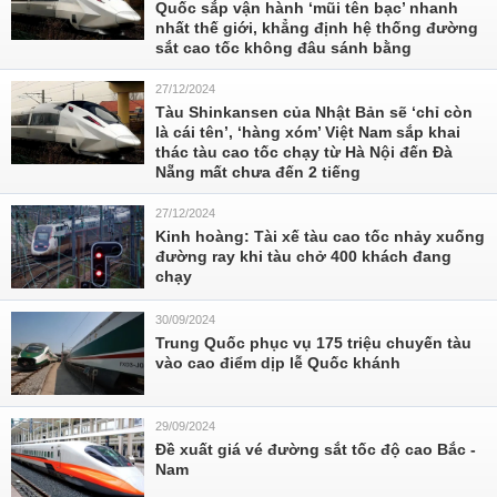
Quốc sắp vận hành ‘mũi tên bạc’ nhanh
nhất thế giới, khẳng định hệ thống đường
sắt cao tốc không đâu sánh bằng
27/12/2024
Tàu Shinkansen của Nhật Bản sẽ ‘chỉ còn
là cái tên’, ‘hàng xóm’ Việt Nam sắp khai
thác tàu cao tốc chạy từ Hà Nội đến Đà
Nẵng mất chưa đến 2 tiếng
27/12/2024
Kinh hoàng: Tài xế tàu cao tốc nhảy xuống
đường ray khi tàu chở 400 khách đang
chạy
30/09/2024
Trung Quốc phục vụ 175 triệu chuyến tàu
vào cao điểm dịp lễ Quốc khánh
29/09/2024
Đề xuất giá vé đường sắt tốc độ cao Bắc -
Nam