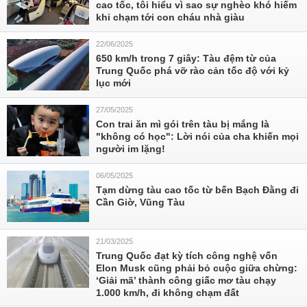
cao tốc, tôi hiểu vì sao sự nghèo khó hiếm
khi chạm tới con cháu nhà giàu
22/06/2025
650 km/h trong 7 giây: Tàu đệm từ của
Trung Quốc phá vỡ rào cản tốc độ với kỷ
lục mới
27/05/2025
Con trai ăn mì gói trên tàu bị mắng là
"không có học": Lời nói của cha khiến mọi
người im lặng!
06/05/2025
Tạm dừng tàu cao tốc từ bến Bạch Đằng đi
Cần Giờ, Vũng Tàu
21/03/2025
Trung Quốc đạt kỳ tích công nghệ vốn
Elon Musk cũng phải bỏ cuộc giữa chừng:
‘Giải mã’ thành công giấc mơ tàu chạy
1.000 km/h, đi không chạm đất