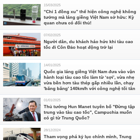
15/03/2025
“Chỉ 1 đồng xu” thể hiện công nghệ không
tưởng mà láng giềng Việt Nam sở hữu: Kỳ
quan chưa có đối thủ!
07/02/2025
Người dân, du khách háo hức khi tàu cao
tốc đi Côn Đảo hoạt động trở lại
14/01/2025
Quốc gia láng giềng Việt Nam đưa vào vận
hành loại tàu cao tốc làm từ ‘sợi’, vừa nhẹ
vừa bền hơn tàu thép gấp nhiều lần, chạy
'băng băng' 140km/h với công nghệ tối tân
01/01/2025
Thủ tướng Hun Manet tuyên bố "Đừng tập
trung vào tàu cao tốc", Campuchia muốn
có gì từ Trung Quốc?
28/12/2024
Tham vọng phá kỷ lục chính mình, Trung