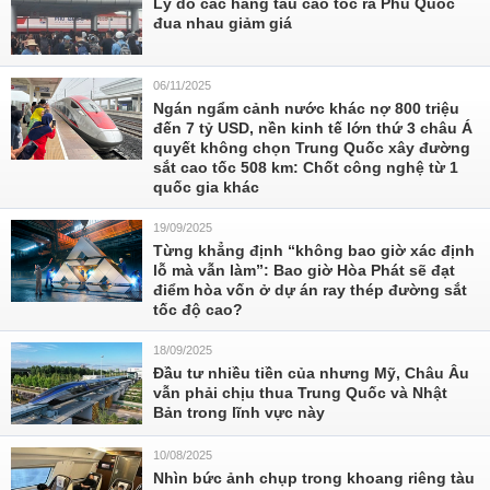
Lý do các hãng tàu cao tốc ra Phú Quốc
đua nhau giảm giá
06/11/2025
Ngán ngẩm cảnh nước khác nợ 800 triệu
đến 7 tỷ USD, nền kinh tế lớn thứ 3 châu Á
quyết không chọn Trung Quốc xây đường
sắt cao tốc 508 km: Chốt công nghệ từ 1
quốc gia khác
19/09/2025
Từng khẳng định “không bao giờ xác định
lỗ mà vẫn làm”: Bao giờ Hòa Phát sẽ đạt
điểm hòa vốn ở dự án ray thép đường sắt
tốc độ cao?
18/09/2025
Đầu tư nhiều tiền của nhưng Mỹ, Châu Âu
vẫn phải chịu thua Trung Quốc và Nhật
Bản trong lĩnh vực này
10/08/2025
Nhìn bức ảnh chụp trong khoang riêng tàu