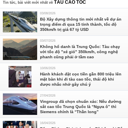
TÀU CAO TÓC
Tin tức, bài viết mới nhất về
03/08/2026
Bộ Xây dựng thông tin mới nhất về dự án
trọng điểm đi qua 15 tỉnh thành, tốc độ
350km/h trị giá 67 tỷ USD
03/07/2026
Không hổ danh là Trung Quốc: Tàu chạy
với tốc độ "xé gió" 350km/h, công nghệ
phanh cũng phải ở tầm cao
10/06/2026
Hành khách đặt cọc tiền gần 800 triệu lên
mặt bàn khi đi tàu cao tốc, thái độ khi
được nhắc nhở gây chú ý
27/04/2026
Vingroup đã chọn chuẩn xác: Nếu đường
sắt cao tốc Trung Quốc là “Ngựa ô” thì
Siemens chính là “Thần long”
16/04/2026