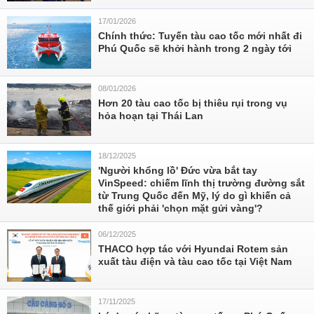
17/01/2026
Chính thức: Tuyến tàu cao tốc mới nhất đi
Phú Quốc sẽ khởi hành trong 2 ngày tới
08/01/2026
Hơn 20 tàu cao tốc bị thiêu rụi trong vụ
hỏa hoạn tại Thái Lan
18/12/2025
'Người khổng lồ' Đức vừa bắt tay
VinSpeed: chiếm lĩnh thị trường đường sắt
từ Trung Quốc đến Mỹ, lý do gì khiến cả
thế giới phải 'chọn mặt gửi vàng'?
06/12/2025
THACO hợp tác với Hyundai Rotem sản
xuất tàu điện và tàu cao tốc tại Việt Nam
17/11/2025