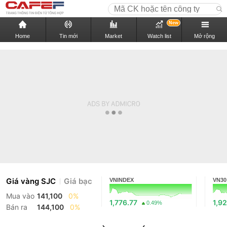
New
Home
Tin mới
Market
Watch list
Mở rộng
Giá vàng SJC
Giá bạc
VNINDEX
VN30
Mua vào
141,100
0%
1,776.77
1,92
0.49%
Bán ra
144,100
0%