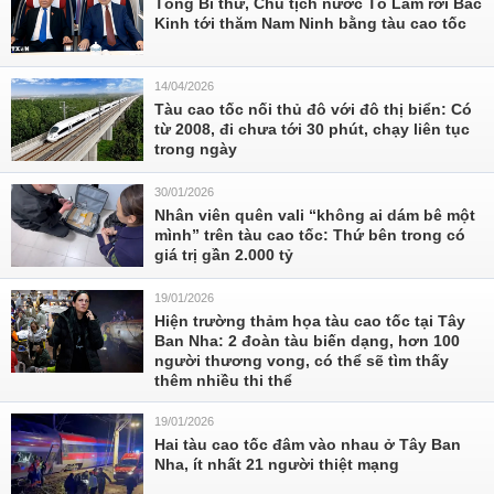
Tổng Bí thư, Chủ tịch nước Tô Lâm rời Bắc
Kinh tới thăm Nam Ninh bằng tàu cao tốc
14/04/2026
Tàu cao tốc nối thủ đô với đô thị biển: Có
từ 2008, đi chưa tới 30 phút, chạy liên tục
trong ngày
30/01/2026
Nhân viên quên vali “không ai dám bê một
mình” trên tàu cao tốc: Thứ bên trong có
giá trị gần 2.000 tỷ
19/01/2026
Hiện trường thảm họa tàu cao tốc tại Tây
Ban Nha: 2 đoàn tàu biến dạng, hơn 100
người thương vong, có thể sẽ tìm thấy
thêm nhiều thi thể
19/01/2026
Hai tàu cao tốc đâm vào nhau ở Tây Ban
Nha, ít nhất 21 người thiệt mạng