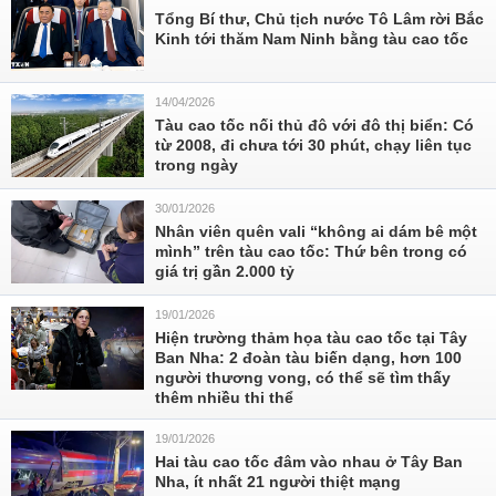
Tổng Bí thư, Chủ tịch nước Tô Lâm rời Bắc
Kinh tới thăm Nam Ninh bằng tàu cao tốc
14/04/2026
Tàu cao tốc nối thủ đô với đô thị biển: Có
từ 2008, đi chưa tới 30 phút, chạy liên tục
trong ngày
30/01/2026
Nhân viên quên vali “không ai dám bê một
mình” trên tàu cao tốc: Thứ bên trong có
giá trị gần 2.000 tỷ
19/01/2026
Hiện trường thảm họa tàu cao tốc tại Tây
Ban Nha: 2 đoàn tàu biến dạng, hơn 100
người thương vong, có thể sẽ tìm thấy
thêm nhiều thi thể
19/01/2026
Hai tàu cao tốc đâm vào nhau ở Tây Ban
Nha, ít nhất 21 người thiệt mạng