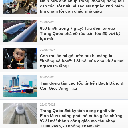
Nhìn bức ảnh chụp trong khoang riêng tàu
cao tốc, tôi hiểu vì sao sự nghèo khó hiếm
khi chạm tới con cháu nhà giàu
22/06/2025
650 km/h trong 7 giây: Tàu đệm từ của
Trung Quốc phá vỡ rào cản tốc độ với kỷ
lục mới
27/05/2025
Con trai ăn mì gói trên tàu bị mắng là
"không có học": Lời nói của cha khiến mọi
người im lặng!
06/05/2025
Tạm dừng tàu cao tốc từ bến Bạch Đằng đi
Cần Giờ, Vũng Tàu
21/03/2025
Trung Quốc đạt kỳ tích công nghệ vốn
Elon Musk cũng phải bỏ cuộc giữa chừng:
‘Giải mã’ thành công giấc mơ tàu chạy
1.000 km/h, đi không chạm đất