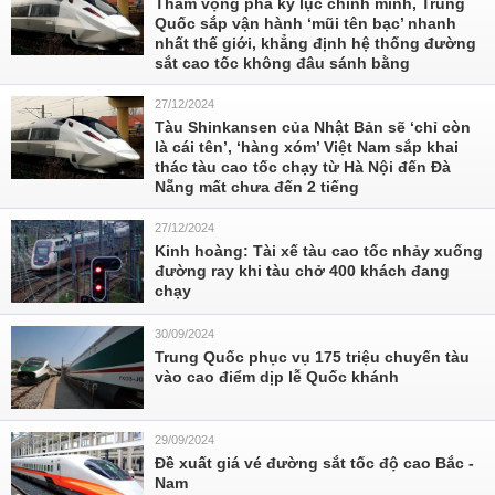
Tham vọng phá kỷ lục chính mình, Trung
Quốc sắp vận hành ‘mũi tên bạc’ nhanh
nhất thế giới, khẳng định hệ thống đường
sắt cao tốc không đâu sánh bằng
27/12/2024
Tàu Shinkansen của Nhật Bản sẽ ‘chỉ còn
là cái tên’, ‘hàng xóm’ Việt Nam sắp khai
thác tàu cao tốc chạy từ Hà Nội đến Đà
Nẵng mất chưa đến 2 tiếng
27/12/2024
Kinh hoàng: Tài xế tàu cao tốc nhảy xuống
đường ray khi tàu chở 400 khách đang
chạy
30/09/2024
Trung Quốc phục vụ 175 triệu chuyến tàu
vào cao điểm dịp lễ Quốc khánh
29/09/2024
Đề xuất giá vé đường sắt tốc độ cao Bắc -
Nam