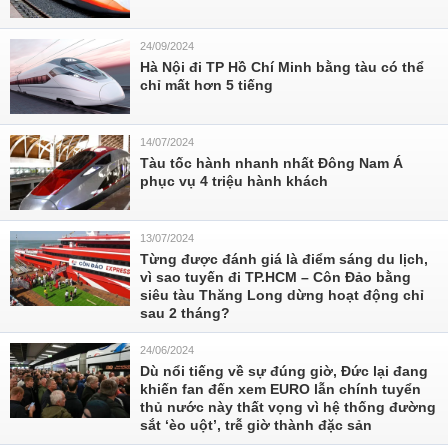
24/09/2024
Hà Nội đi TP Hồ Chí Minh bằng tàu có thể
chỉ mất hơn 5 tiếng
14/07/2024
Tàu tốc hành nhanh nhất Đông Nam Á
phục vụ 4 triệu hành khách
13/07/2024
Từng được đánh giá là điểm sáng du lịch,
vì sao tuyến đi TP.HCM – Côn Đảo bằng
siêu tàu Thăng Long dừng hoạt động chỉ
sau 2 tháng?
24/06/2024
Dù nổi tiếng về sự đúng giờ, Đức lại đang
khiến fan đến xem EURO lẫn chính tuyển
thủ nước này thất vọng vì hệ thống đường
sắt ‘èo uột’, trễ giờ thành đặc sản