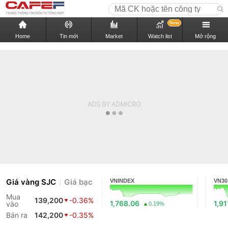
New
Home
Tin mới
Market
Watch list
Mở rộng
Giá vàng SJC
Giá bạc
VNINDEX
VN30
Mua
139,200
-0.36%
1,768.06
1,91
vào
0.19%
Bán ra
142,200
-0.35%