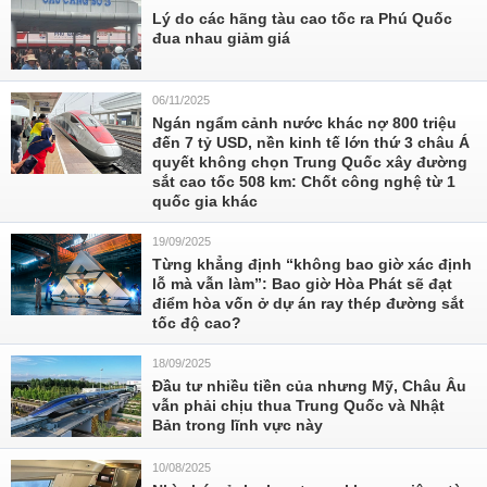
Lý do các hãng tàu cao tốc ra Phú Quốc
đua nhau giảm giá
06/11/2025
Ngán ngẩm cảnh nước khác nợ 800 triệu
đến 7 tỷ USD, nền kinh tế lớn thứ 3 châu Á
quyết không chọn Trung Quốc xây đường
sắt cao tốc 508 km: Chốt công nghệ từ 1
quốc gia khác
19/09/2025
Từng khẳng định “không bao giờ xác định
lỗ mà vẫn làm”: Bao giờ Hòa Phát sẽ đạt
điểm hòa vốn ở dự án ray thép đường sắt
tốc độ cao?
18/09/2025
Đầu tư nhiều tiền của nhưng Mỹ, Châu Âu
vẫn phải chịu thua Trung Quốc và Nhật
Bản trong lĩnh vực này
10/08/2025