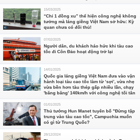
15/03/2025
“Chỉ 1 đồng xu” thể hiện công nghệ không
tưởng mà láng giềng Việt Nam sở hữu: Kỳ
quan chưa có đối thủ!
07/02/2025
Người dân, du khách háo hức khi tàu cao
tốc đi Côn Đảo hoạt động trở lại
14/01/2025
Quốc gia láng giềng Việt Nam đưa vào vận
hành loại tàu cao tốc làm từ ‘sợi’, vừa nhẹ
vừa bền hơn tàu thép gấp nhiều lần, chạy
'băng băng' 140km/h với công nghệ tối tân
01/01/2025
Thủ tướng Hun Manet tuyên bố "Đừng tập
trung vào tàu cao tốc", Campuchia muốn
có gì từ Trung Quốc?
28/12/2024