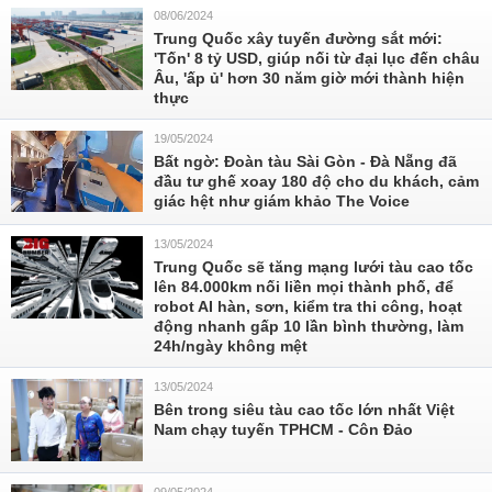
08/06/2024
Trung Quốc xây tuyến đường sắt mới:
'Tốn' 8 tỷ USD, giúp nối từ đại lục đến châu
Âu, 'ấp ủ' hơn 30 năm giờ mới thành hiện
thực
19/05/2024
Bất ngờ: Đoàn tàu Sài Gòn - Đà Nẵng đã
đầu tư ghế xoay 180 độ cho du khách, cảm
giác hệt như giám khảo The Voice
13/05/2024
Trung Quốc sẽ tăng mạng lưới tàu cao tốc
lên 84.000km nối liền mọi thành phố, để
robot AI hàn, sơn, kiểm tra thi công, hoạt
động nhanh gấp 10 lần bình thường, làm
24h/ngày không mệt
13/05/2024
Bên trong siêu tàu cao tốc lớn nhất Việt
Nam chạy tuyến TPHCM - Côn Đảo