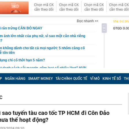
Chọn mã CK
Chọn mã CK
Chọn mã CK
Chọn mã CK
cần theo dõi
cần theo dõi
cần theo dõi
cần theo dõi
Đọc nhanh >>
hi rán trứng CẦN BỎ NGAY
ám ảnh lớn nhất của phụ nữ, vì sao một căn nhà riêng
u?
giản không dành cho tất cả mọi người: 5 nhóm càng cố
ễ tốn tiền
 dụng chỉ có thời hạn 5 năm?
 danh sách cắt margin, gồm loạt cổ phiếu “hot” HVN,
P
NGÂN HÀNG
SMART MONEY
TÀI CHÍNH QUỐC TẾ
VĨ MÔ
KINH TẾ SỐ
TH
gờ trở lại, khối ngoại tung 2.200 tỷ đồng mua ròng cổ
m chỉ trong 5 phiên
iệp thép với 2.700 lao động đang nợ Trung Quốc gần 1,3
C
an trọng đang trở lại trên thị trường chứng khoán
ì sao tuyến tàu cao tốc TP HCM đi Côn Đảo
 50 tuổi ăn cà tím mỗi ngày để chữa tiểu đường, 3 tháng
: "Ông ăn gì thế?"
hưa thể hoạt động?
 bán biệt thự 9 phòng ngủ ở TP.HCM giá gốc 600 tỷ, giảm
/03/2024 09:10