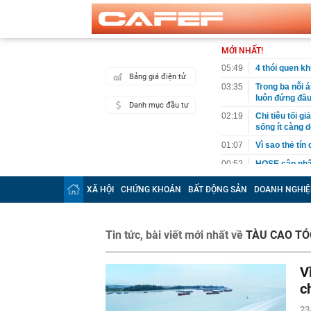
MỚI NHẤT!
05:49
4 thói quen k
Bảng giá điện tử
03:35
Trong ba nỗi 
luôn đứng đầ
Danh mục đầu tư
02:19
Chi tiêu tối 
sống ít càng d
01:07
Vì sao thẻ tín
00:52
HOSE cập nhật
DGC, DMX...
XÃ HỘI
CHỨNG KHOÁN
BẤT ĐỘNG SẢN
DOANH NGHIỆ
00:12
Tiền lớn bất n
phiếu Việt Na
00:05
Một doanh ngh
Tin tức, bài viết mới nhất về
TÀU CAO TÓ
tỷ USD
00:04
Một yếu tố qu
V
23:40
Người đàn ông
sau bác sĩ hỏi
c
23:34
Nam ca sĩ rao
23
còn 400 tỷ