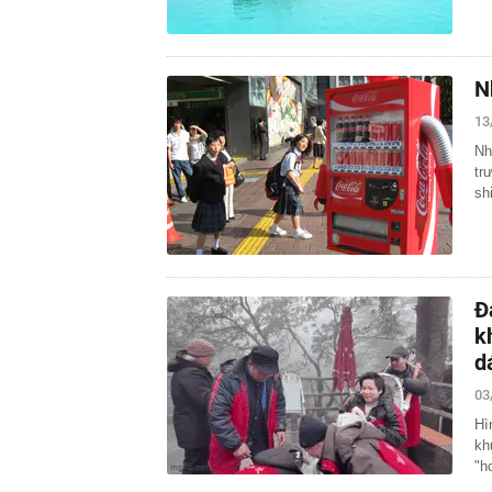
N
13
Nh
tr
sh
Đ
k
d
03
Hì
kh
"h