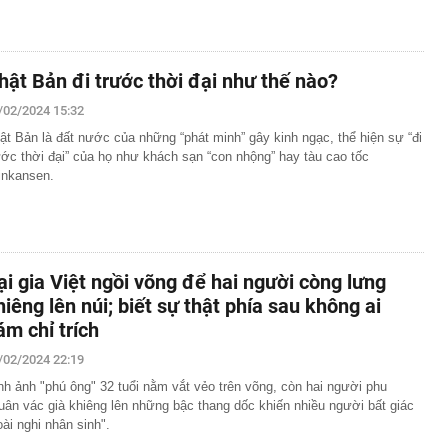
hật Bản đi trước thời đại như thế nào?
/02/2024 15:32
ật Bản là đất nước của những “phát minh” gây kinh ngạc, thể hiện sự “đi
ước thời đại” của họ như khách sạn “con nhộng” hay tàu cao tốc
inkansen.
ại gia Việt ngồi võng để hai người còng lưng
hiêng lên núi; biết sự thật phía sau không ai
ám chỉ trích
/02/2024 22:19
nh ảnh "phú ông" 32 tuổi nằm vắt vẻo trên võng, còn hai người phu
uân vác già khiêng lên những bậc thang dốc khiến nhiều người bất giác
oài nghi nhân sinh".