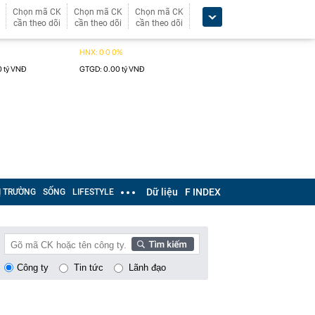
Chọn mã CK
Chọn mã CK
Chọn mã CK
cần theo dõi
cần theo dõi
cần theo dõi
Dữ liệu
F INDEX
Ị TRƯỜNG
SỐNG
LIFESTYLE
Công ty
Tin tức
Lãnh đạo