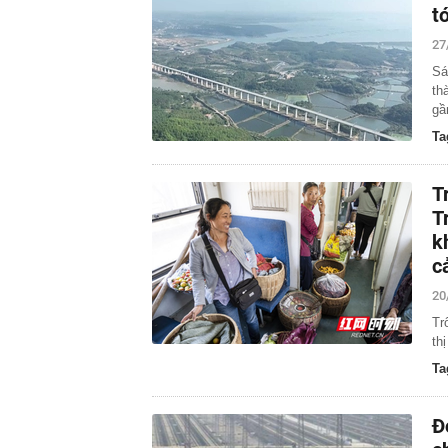
t
27
Sá
th
gầ
Ta
T
T
k
c
20
Tr
th
Ta
Đ