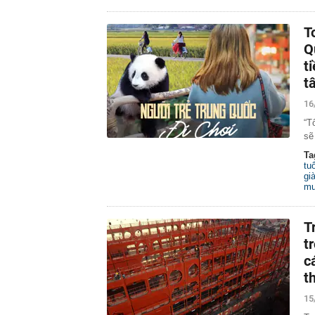
T
Q
t
t
16
“T
sẽ
Ta
tuổ
gi
mu
T
t
c
t
15