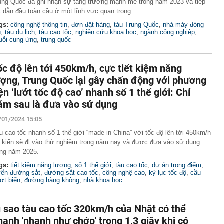
ung Quốc đã ghi nhận sự tăng trưởng mạnh mẽ trong năm 2023 và tiếp
c dẫn đầu toàn cầu ở một lĩnh vực quan trọng.
gs:
công nghệ thông tin
,
đơn đặt hàng
,
tàu Trung Quốc
,
nhà máy đóng
u
,
tàu du lịch
,
tàu cao tốc
,
nghiên cứu khoa học
,
ngành công nghiệp
,
uỗi cung ứng
,
trung quốc
ốc độ lên tới 450km/h, cực tiết kiệm năng
ượng, Trung Quốc lại gây chấn động với phương
iện ‘lướt tốc độ cao’ nhanh số 1 thế giới: Chỉ
ăm sau là đưa vào sử dụng
/01/2024 15:05
u cao tốc nhanh số 1 thế giới “made in China” với tốc độ lên tới 450km/h
 kiến sẽ đi vào thử nghiệm trong năm nay và được đưa vào sử dụng
ong năm 2025.
gs:
tiết kiệm năng lượng
,
số 1 thế giới
,
tàu cao tốc
,
dự án trọng điểm
,
yến đường sắt
,
đường sắt cao tốc
,
công nghệ cao
,
kỷ lục tốc độ
,
cầu
ợt biển
,
đường hàng không
,
nhà khoa học
ì sao tàu cao tốc 320km/h của Nhật có thể
hanh 'nhanh như chớp' trong 1,3 giây khi có