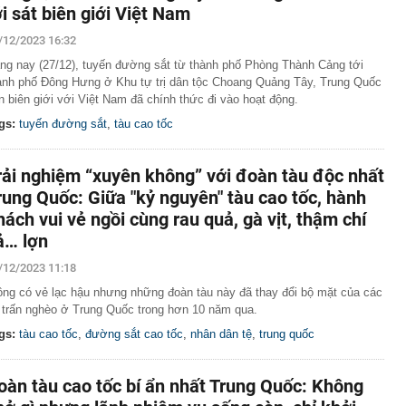
ới sát biên giới Việt Nam
/12/2023 16:32
ng nay (27/12), tuyến đường sắt từ thành phố Phòng Thành Cảng tới
ành phố Đông Hưng ở Khu tự trị dân tộc Choang Quảng Tây, Trung Quốc
n biên giới với Việt Nam đã chính thức đi vào hoạt động.
gs:
tuyến đường sắt
,
tàu cao tốc
rải nghiệm “xuyên không” với đoàn tàu độc nhất
rung Quốc: Giữa "kỷ nguyên" tàu cao tốc, hành
hách vui vẻ ngồi cùng rau quả, gà vịt, thậm chí
ả… lợn
/12/2023 11:18
ông có vẻ lạc hậu nhưng những đoàn tàu này đã thay đổi bộ mặt của các
ị trấn nghèo ở Trung Quốc trong hơn 10 năm qua.
gs:
tàu cao tốc
,
đường sắt cao tốc
,
nhân dân tệ
,
trung quốc
oàn tàu cao tốc bí ẩn nhất Trung Quốc: Không