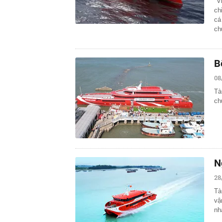
"V
ch
cá
c
B
08
Tà
ch
N
28
Tà
vậ
nh