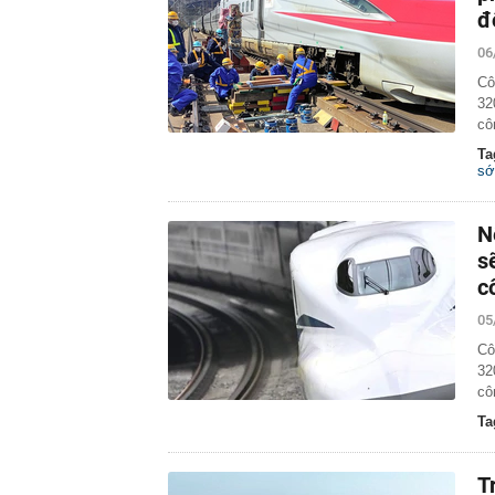
đ
06
Cô
32
cô
Ta
s
N
s
c
05
Cô
32
cô
Ta
T