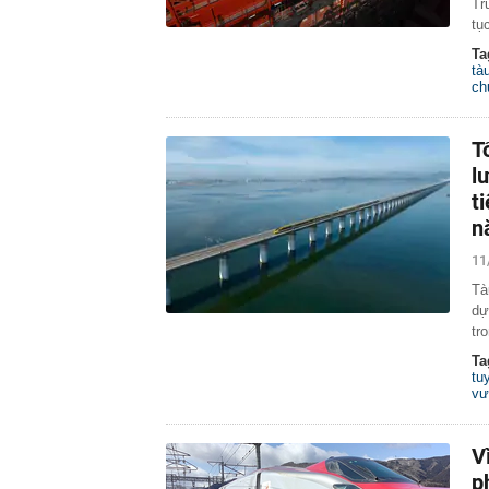
Tr
tụ
Ta
tà
ch
T
l
t
n
11
Tà
dự
tr
Ta
tu
vư
V
p