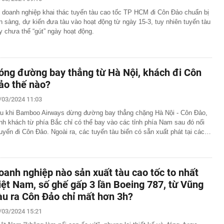
 doanh nghiệp khai thác tuyến tàu cao tốc TP HCM đi Côn Đảo chuẩn bị
ng bố phim Tết 2027, nghe tên ai cũng quả quyết “chắc
phẩm”
n sàng, dự kiến đưa tàu vào hoạt động từ ngày 15-3, tuy nhiên tuyến tàu
y chưa thể “gút” ngày hoạt động.
pple giấu kín suốt 15 năm trên iPhone
àng nhiều gia đình không còn phơi quần áo ở ban công?
 ngoài trời đang được dùng theo 1 cách rất khác
n thuộc có khả năng tích tụ kim loại nặng, người Việt
óng đường bay thẳng từ Hà Nội, khách đi Côn
nguồn gốc trước khi sử dụng
ảo thế nào?
ịch đi học trở lại của học sinh 34 tỉnh, thành phố sau kỳ
/03/2024 11:03
Việt hầu như món nào cũng có hành lá?
u khi Bamboo Airways dừng đường bay thẳng chặng Hà Nội - Côn Đảo,
nh khách từ phía Bắc chỉ có thể bay vào các tỉnh phía Nam sau đó nối
g quà, 5 câu nói này đủ sức khiến mối quan hệ phụ
uyến đi Côn Đảo. Ngoài ra, các tuyến tàu biển có sẵn xuất phát tại các…
viên gắn bó khăng khít, con trẻ được hưởng lợi!
ích Crimea, phá hủy hệ thống phòng không 15 triệu USD
m đốc Nhà hát Chèo Quân đội mua ô tô tặng sinh nhật
oanh nghiệp nào sản xuất tàu cao tốc to nhất
m 12 tuổi
iệt Nam, số ghế gấp 3 lần Boeing 787, từ Vũng
 29A "dính" gần 100 lần phạt nguội do chạy quá tốc độ quy
àu ra Côn Đảo chỉ mất hơn 3h?
háng 7/2026 vi phạm 21 lần
/03/2024 15:21