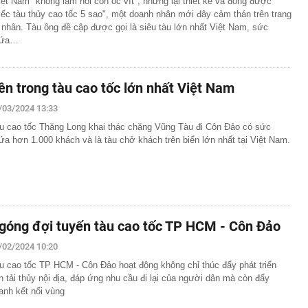
iệt Nam "không làm nổi con ốc vít", nhưng lại thiết kế và đóng được
iếc tàu thủy cao tốc 5 sao", một doanh nhân mới đây cảm thán trên trang
 nhân. Tàu ông đề cập được gọi là siêu tàu lớn nhất Việt Nam, sức
hứa…
ên trong tàu cao tốc lớn nhất Việt Nam
/03/2024 13:33
u cao tốc Thăng Long khai thác chặng Vũng Tàu đi Côn Đảo có sức
ứa hơn 1.000 khách và là tàu chở khách trên biển lớn nhất tại Việt Nam.
góng đợi tuyến tàu cao tốc TP HCM - Côn Đảo
/02/2024 10:20
u cao tốc TP HCM - Côn Đảo hoạt động không chỉ thúc đẩy phát triển
n tải thủy nội địa, đáp ứng nhu cầu đi lại của người dân mà còn đẩy
anh kết nối vùng