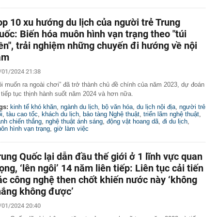
op 10 xu hướng du lịch của người trẻ Trung
uốc: Biến hóa muôn hình vạn trạng theo "túi
iền", trải nghiệm những chuyến đi hướng về nội
âm
/01/2024 21:38
ôi muốn ra ngoài chơi” đã trở thành chủ đề chính của năm 2023, dự đoán
 tiếp tục thịnh hành suốt năm 2024 và hơn nữa.
gs:
kinh tế khó khăn
,
ngành du lịch
,
bộ văn hóa
,
du lịch nội địa
,
người trẻ
i
,
tàu cao tốc
,
khách du lịch
,
bảo tàng Nghệ thuật
,
triển lãm nghệ thuật
,
ành chiến thắng
,
nghệ thuật ánh sáng
,
động vật hoang dã
,
đi du lịch
,
ôn hình vạn trạng
,
giờ làm việc
rung Quốc lại dẫn đầu thế giới ở 1 lĩnh vực quan
rọng, ‘lên ngôi’ 14 năm liên tiếp: Liên tục cải tiến
ác công nghệ then chốt khiến nước này ‘không
hắng không được’
/01/2024 20:40