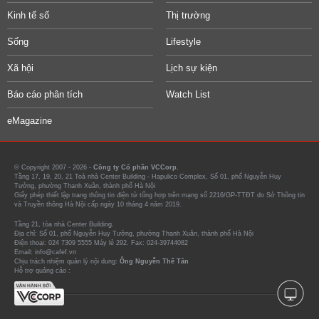
Kinh tế số
Thị trường
Sống
Lifestyle
Xã hội
Lịch sự kiện
Báo cáo phân tích
Watch List
eMagazine
© Copyright 2007 - 2026 -
Công ty Cổ phần VCCorp.
Tầng 17, 19, 20, 21 Toà nhà Center Building - Hapulico Complex, Số 01, phố Nguyễn Huy
Tưởng, phường Thanh Xuân, thành phố Hà Nội
Giấy phép thiết lập trang thông tin điện tử tổng hợp trên mạng số 2216/GP-TTĐT do Sở Thông tin
và Truyền thông Hà Nội cấp ngày 10 tháng 4 năm 2019.
Tầng 21, tòa nhà Center Building.
Địa chỉ: Số 01, phố Nguyễn Huy Tưởng, phường Thanh Xuân, thành phố Hà Nội
Điện thoại: 024 7309 5555 Máy lẻ 292. Fax: 024-39744082
Email: info@cafef.vn
Chịu trách nhiệm quản lý nội dung:
Ông Nguyễn Thế Tân
Hỗ trợ quảng cáo :