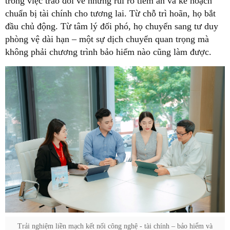
trong việc trao đổi về những rủi ro tiềm ẩn và kế hoạch
chuẩn bị tài chính cho tương lai. Từ chỗ trì hoãn, họ bắt
đầu chủ động. Từ tâm lý đối phó, họ chuyển sang tư duy
phòng vệ dài hạn – một sự dịch chuyển quan trọng mà
không phải chương trình bảo hiểm nào cũng làm được.
Trải nghiệm liền mạch kết nối công nghệ - tài chính – bảo hiểm và