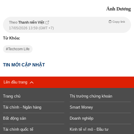
Ánh Dương
Copy link
Theo
Thanh niên Việt
17/05/2026 13:59 (GMT +7)
Từ Khóa:
Techcom Life
TIN MỚI CẬP NHẬT
Lên đầu trang
Trang chủ
Thị trường chứng khoán
Tài chính - Ngân hàng
Smart Money
Bất động sản
Doanh nghiệp
Tài chính quốc tế
Kinh tế vĩ mô - Đầu tư