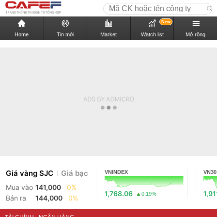
New
Home
Tin mới
Market
Watch list
Mở rộng
Giá vàng SJC
Giá bạc
VNINDEX
VN30
Mua vào
141,000
0%
1,768.06
1,91
0.19%
Bán ra
144,000
0%