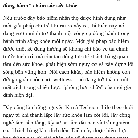
đồng hành" chăm sóc sức khỏe
Nếu trước đây bảo hiểm nhân thọ được hình dung như
một giải pháp chi trả khi rủi ro xảy ra, thì hiện nay nó
đang vươn mình trở thành một công cụ đồng hành trong
hành trình sống khỏe mỗi ngày. Một giải pháp bảo hiểm
được thiết kế đúng hướng sẽ không chỉ bảo vệ tài chính
trước biến cố, mà còn tạo động lực để khách hàng quan
tâm đến sức khỏe, phát hiện sớm nguy cơ và xây dựng lối
sống bền vững hơn. Nói cách khác, bảo hiểm không còn
đứng ngoài cuộc chơi wellness – nó đang trở thành một
mắt xích trong chiến lược "phòng hơn chữa" của mỗi gia
đình hiện đại.
Đây cũng là những nguyên lý mà Techcom Life theo đuổi
ngay từ khi thành lập: lấy sức khỏe làm cốt lõi, lấy công
nghệ làm nền tảng, lấy sự an tâm dài hạn và trải nghiệm
của khách hàng làm đích đến. Điều này được hiện thực
hóa thông qua hệ giải pháp bảo vệ được xây dựng xoay