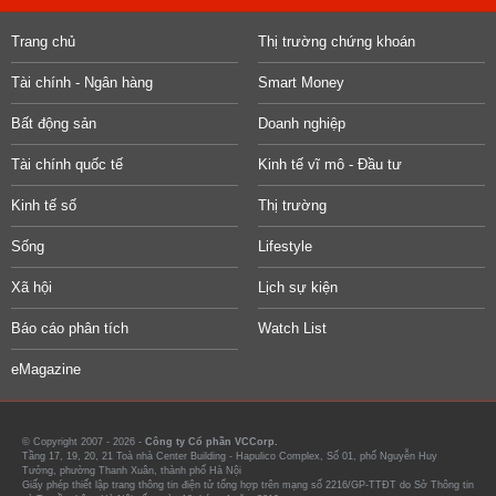
Trang chủ
Thị trường chứng khoán
Tài chính - Ngân hàng
Smart Money
Bất động sản
Doanh nghiệp
Tài chính quốc tế
Kinh tế vĩ mô - Đầu tư
Kinh tế số
Thị trường
Sống
Lifestyle
Xã hội
Lịch sự kiện
Báo cáo phân tích
Watch List
eMagazine
© Copyright 2007 - 2026 -
Công ty Cổ phần VCCorp.
Tầng 17, 19, 20, 21 Toà nhà Center Building - Hapulico Complex, Số 01, phố Nguyễn Huy
Tưởng, phường Thanh Xuân, thành phố Hà Nội
Giấy phép thiết lập trang thông tin điện tử tổng hợp trên mạng số 2216/GP-TTĐT do Sở Thông tin