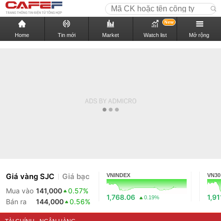
New
Home
Tin mới
Market
Watch list
Mở rộng
Giá vàng SJC
Giá bạc
VNINDEX
VN30
Mua vào
141,000
0.57%
1,768.06
1,91
0.19%
Bán ra
144,000
0.56%