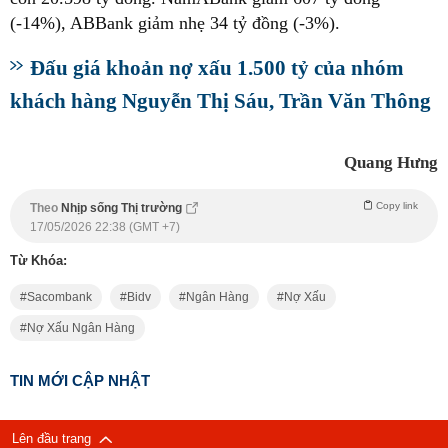
(-14%), ABBank giảm nhẹ 34 tỷ đồng (-3%).
Đấu giá khoản nợ xấu 1.500 tỷ của nhóm
khách hàng Nguyễn Thị Sáu, Trần Văn Thông
Quang Hưng
Copy link
Theo
Nhịp sống Thị trường
17/05/2026 22:38 (GMT +7)
Từ Khóa:
Sacombank
Bidv
Ngân Hàng
Nợ Xấu
Nợ Xấu Ngân Hàng
TIN MỚI CẬP NHẬT
Lên đầu trang