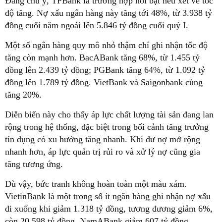
Đáng chú ý, TPBank là trường hợp nổi bật nếu xét về tốc
độ tăng. Nợ xấu ngân hàng này tăng tới 48%, từ 3.938 tỷ
đồng cuối năm ngoái lên 5.846 tỷ đồng cuối quý I.
Một số ngân hàng quy mô nhỏ thậm chí ghi nhận tốc độ
tăng còn mạnh hơn. BacABank tăng 68%, từ 1.455 tỷ
đồng lên 2.439 tỷ đồng; PGBank tăng 64%, từ 1.092 tỷ
đồng lên 1.789 tỷ đồng. VietBank và Saigonbank cùng
tăng 20%.
Diễn biến này cho thấy áp lực chất lượng tài sản đang lan
rộng trong hệ thống, đặc biệt trong bối cảnh tăng trưởng
tín dụng có xu hướng tăng nhanh. Khi dư nợ mở rộng
nhanh hơn, áp lực quản trị rủi ro và xử lý nợ cũng gia
tăng tương ứng.
Dù vậy, bức tranh không hoàn toàn một màu xám.
VietinBank là một trong số ít ngân hàng ghi nhận nợ xấu
đi xuống khi giảm 1.318 tỷ đồng, tương đương giảm 6%,
còn 20.598 tỷ đồng. NamABank giảm 607 tỷ đồng