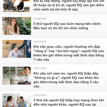
Khi bị sếp mắng, người EQ thấp lập tức xin
lỗi hoặc tự ái bỏ đi, người EQ cao ghi điểm
nhờ cách trả lời tinh tế này
21/08/2025
5 thứ người EQ cao luôn mang bên mình:
Nếu bạn có đủ thì xin chúc mừng
22/07/2025
Khi sếp giao việc, người thường chỉ đáp
“vâng ạ” hay “em làm ngay”, người EQ cao
khéo léo ghi điểm trong mắt lãnh đạo bằng
7 câu này
15/07/2025
Khi sếp nói cảm ơn, người EQ thấp đáp
“không có gì ạ”, người EQ cao khéo léo
ghi điểm trong mắt lãnh đạo bằng 3 câu
này
15/07/2025
3 thứ mà người EQ thấp hay mang theo khi
đến nhà người khác, người EQ cao lại