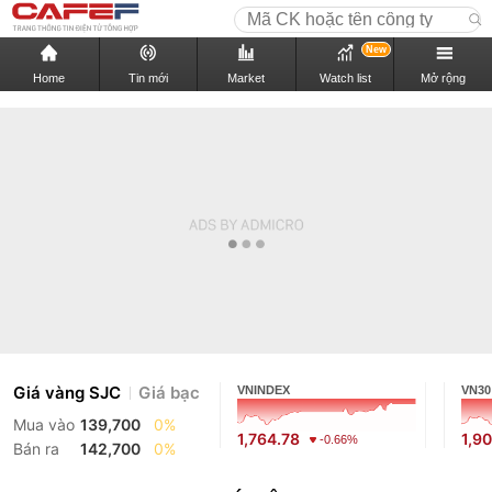
New
Home
Tin mới
Market
Watch list
Mở rộng
Giá vàng SJC
Giá bạc
VNINDEX
VN30
Mua vào
139,700
0%
1,764.78
1,9
-0.66%
Bán ra
142,700
0%