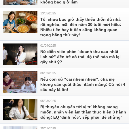
không bao giờ làm
13/05/2025
Tôi chưa bao giờ thấy thiếu thốn dù nhà
rất nghèo, mãi đến năm 30 tuổi mới hiểu:
Nhiều tiền hay ít tiền cũng không quan
trọng bằng thứ này!
01/04/2025
Nữ diễn viên phim "doanh thu cao nhất
lịch sử" đến trễ có thái độ thế nào mà lại
gây chú ý?
06/03/2025
Nếu con cứ "cãi nhem nhẻm", cha mẹ
không cần quát tháo, đánh mắng: Cứ nói 4
câu này là ổn!
05/03/2025
Bị thuyên chuyển tới vị trí không mong
muốn, nhân viên âm thầm thực hiện 3 hành
động: EQ ‘đỉnh nóc’, sếp phải ‘dè chừng’
25/01/2025