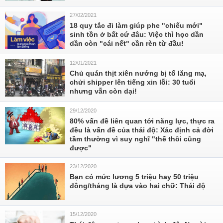
27/02/2021
18 quy tắc đi làm giúp phe "chiếu mới"
sinh tồn ở bất cứ đâu: Việc thì học dần
dần còn "cái nết" cần rèn từ đầu!
12/01/2021
Chủ quán thịt xiên nướng bị tố lăng mạ,
chửi shipper lên tiếng xin lỗi: 30 tuổi
nhưng vẫn còn dại!
29/12/2020
80% vấn đề liên quan tới năng lực, thực ra
đều là vấn đề của thái độ: Xác định cả đời
tầm thường vì suy nghĩ "thế thôi cũng
được"
23/12/2020
Bạn có mức lương 5 triệu hay 50 triệu
đồng/tháng là dựa vào hai chữ: Thái độ
15/12/2020