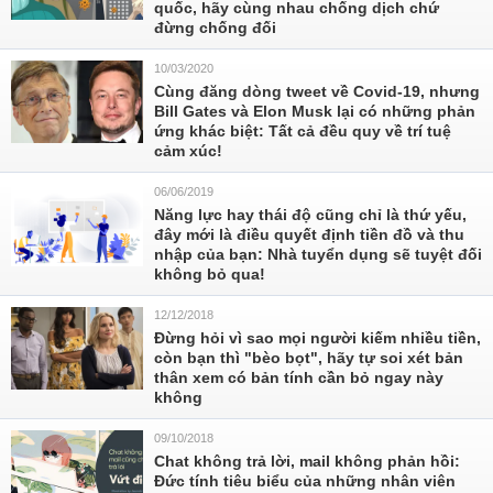
quốc, hãy cùng nhau chống dịch chứ
đừng chống đối
10/03/2020
Cùng đăng dòng tweet về Covid-19, nhưng
Bill Gates và Elon Musk lại có những phản
ứng khác biệt: Tất cả đều quy về trí tuệ
cảm xúc!
06/06/2019
Năng lực hay thái độ cũng chỉ là thứ yếu,
đây mới là điều quyết định tiền đồ và thu
nhập của bạn: Nhà tuyển dụng sẽ tuyệt đối
không bỏ qua!
12/12/2018
Đừng hỏi vì sao mọi người kiếm nhiều tiền,
còn bạn thì "bèo bọt", hãy tự soi xét bản
thân xem có bản tính cần bỏ ngay này
không
09/10/2018
Chat không trả lời, mail không phản hồi:
Đức tính tiêu biểu của những nhân viên