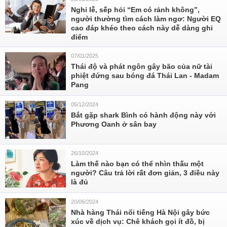
Nghỉ lễ, sếp hỏi “Em có rảnh không”,
người thường tìm cách làm ngơ: Người EQ
cao đáp khéo theo cách này dễ dàng ghi
điểm
07/01/2025
Thái độ và phát ngôn gây bão của nữ tài
phiệt đứng sau bóng đá Thái Lan - Madam
Pang
05/12/2024
Bắt gặp shark Bình có hành động này với
Phương Oanh ở sân bay
26/10/2024
Làm thế nào bạn có thể nhìn thấu một
người? Câu trả lời rất đơn giản, 3 điều này
là đủ
20/06/2024
Nhà hàng Thái nổi tiếng Hà Nội gây bức
xúc về dịch vụ: Chê khách gọi ít đồ, bị