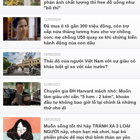
phản ánh chất lượng thì free đồ uống như
"bố thí"
21/03/2024
Đã mua ô tô gần 300 triệu đồng, còn trợ
cấp nửa tháng lương hưu cho vợ chồng
con: mẹ chồng U50 quay xe khi chứng kiến
hành động của con dâu
02/09/2022
Thái độ của người Việt Nam với sự giàu có
khác biệt gì so với các nước?
11/06/2022
Chuyên gia ĐH Harvard mách nhỏ: Muốn
làm giàu chỉ cần “5 hơn - 2 kém”, khoản
đầu tư không bao giờ lỗ lại chính là những
thứ cho đi
18/03/2022
Muốn sống tốt thì hãy TRÁNH XA 3 LOẠI
NGƯỜI này, chọn bạn mà chơi, loại bỏ
phiền phức để mọi thứ bình thản an yên