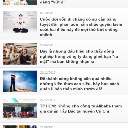
đáng "vứt đi"
03/10/2018
Cuộc đời vốn dĩ chẳng có sự cân bằng
tuyệt đối, phải luôn nắm chắc quyền kiểm
soát hai điều này để mọi thứ bớt chông
chênh
21/04/2018
Đây là những dấu hiệu cho thấy đồng
nghiệp trong công ty đang ghét bạn "ra
mặt" mà bạn không nhận ra
29/12/2017
Để thành công không cần quá nhiều
những kiến thức cao siêu, hãy học cách
quản lí bản thân mình trước đã!
27/12/2017
TP.HCM: Không cho công ty Alibaba tham
gia dự án Tây Bắc tại huyện Củ Chi
26/08/2014