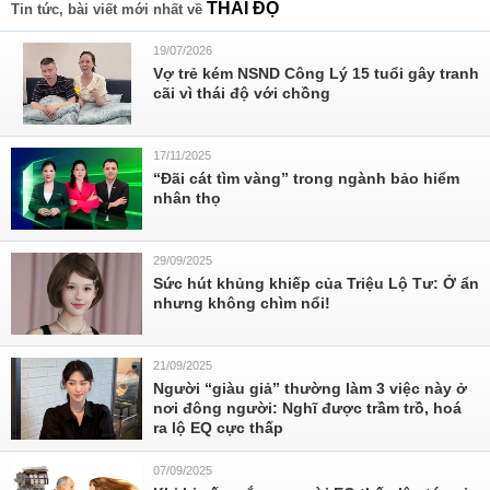
THÁI ĐỘ
Tin tức, bài viết mới nhất về
19/07/2026
Vợ trẻ kém NSND Công Lý 15 tuổi gây tranh
cãi vì thái độ với chồng
17/11/2025
“Đãi cát tìm vàng” trong ngành bảo hiểm
nhân thọ
29/09/2025
Sức hút khủng khiếp của Triệu Lộ Tư: Ở ẩn
nhưng không chìm nổi!
21/09/2025
Người “giàu giả” thường làm 3 việc này ở
nơi đông người: Nghĩ được trầm trồ, hoá
ra lộ EQ cực thấp
07/09/2025