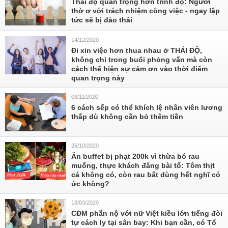
Thái độ quan trọng hơn trình độ: Người
thờ ơ với trách nhiệm công việc - ngay lập
tức sẽ bị đào thải
14/12/2020
Đi xin việc hơn thua nhau ở THÁI ĐỘ,
không chỉ trong buổi phỏng vấn mà còn
cách thể hiện sự cảm ơn vào thời điểm
quan trọng này
03/11/2020
6 cách sếp có thể khích lệ nhân viên lương
thấp dù không cần bỏ thêm tiền
26/10/2020
Ăn buffet bị phạt 200k vì thừa bó rau
muống, thực khách đăng bài tố: Tôm thịt
cá không có, còn rau bắt dùng hết nghĩ có
ức không?
18/03/2020
CĐM phẫn nộ với nữ Việt kiều lớn tiếng đòi
tự cách ly tại sân bay: Khi bạn cần, có Tổ