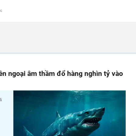
ớc
iền ngoại âm thầm đổ hàng nghìn tỷ vào
ã