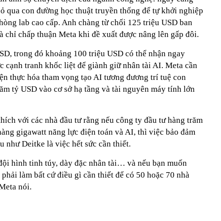
bỏ qua con đường học thuật truyền thống để tự khởi nghiệp
 phòng lab cao cấp. Anh chàng từ chối 125 triệu USD ban
và chỉ chấp thuận Meta khi đề xuất được nâng lên gấp đôi.
USD, trong đó khoảng 100 triệu USD có thể nhận ngay
c cạnh tranh khốc liệt để giành giữ nhân tài AI. Meta cần
ện thực hóa tham vọng tạo AI tương đương trí tuệ con
răm tỷ USD vào cơ sở hạ tầng và tài nguyên máy tính lớn
hích với các nhà đầu tư rằng nếu công ty đầu tư hàng trăm
àng gigawatt năng lực điện toán và AI, thì việc bảo đảm
 như Deitke là việc hết sức cần thiết.
ội hình tinh túy, dày đặc nhân tài… và nếu bạn muốn
n phải làm bất cứ điều gì cần thiết để có 50 hoặc 70 nhà
Meta nói.