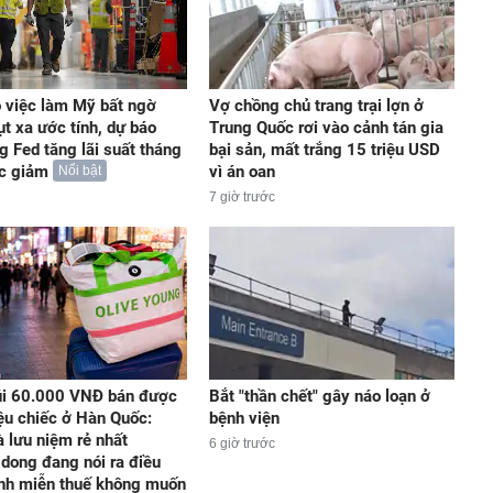
 việc làm Mỹ bất ngờ
Vợ chồng chủ trang trại lợn ở
ụt xa ước tính, dự báo
Trung Quốc rơi vào cảnh tán gia
g Fed tăng lãi suất tháng
bại sản, mất trắng 15 triệu USD
ức giảm
vì án oan
Nổi bật
7 giờ trước
úi 60.000 VNĐ bán được
Bắt "thần chết" gây náo loạn ở
iệu chiếc ở Hàn Quốc:
bệnh viện
 lưu niệm rẻ nhất
6 giờ trước
ong đang nói ra điều
nh miễn thuế không muốn