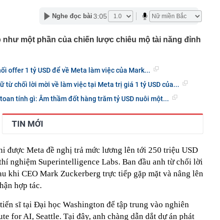
ưởng ban quản lý chung cư ở TP.HCM lừa bán căn hộ tái
3:05
Nghe đọc bài
ỉ cách tự lấy bánh ở siêu thị, order mì cay… hút cả triệu
p như một phần của chiến lược chiêu mộ tài năng đỉnh
những chuyện tưởng ai cũng biết lại có sức hút?
a hay Mỹ, "quán quân" sử dụng điện từ năng lượng hạt
gia nào?
hối offer 1 tỷ USD để về Meta làm việc của Mark...
 hành dã man con riêng của nhân tình: Dương Đại Long
từ chối lời mời về làm việc tại Meta trị giá 1 tỷ USD của...
a giới makeup lao đao đổ nợ, mất quyền kiểm soát
oan tính gì: Âm thầm đốt hàng trăm tỷ USD nuôi một...
hiệu của mình
 làm cửa chính và cửa sau thông thẳng với nhau?
TIN MỚI
ông y trôi nổi về dán nhãn 'lương y' để tiêu thụ
ế NSƯT Thành Lộc làm giám đốc: "Tôi nói thẳng"
hi được Meta đề nghị trả mức lương lên tới 250 triệu USD
000 VNĐ bán được 1,78 triệu chiếc ở Hàn Quốc: Món quà
hí nghiệm Superintelligence Labs. Ban đầu anh từ chối lời
hất Myeongdong đang nói ra điều mà ngành miễn thuế
nghe
au khi CEO Mark Zuckerberg trực tiếp gặp mặt và nâng lên
hận hợp tác.
 tỷ đồng bằng chiêu huy động tiền cho vay đáo hạn
tiến sĩ tại Đại học Washington để tập trung vào nghiên
ute for AI, Seattle. Tại đây, anh chàng dẫn dắt dự án phát