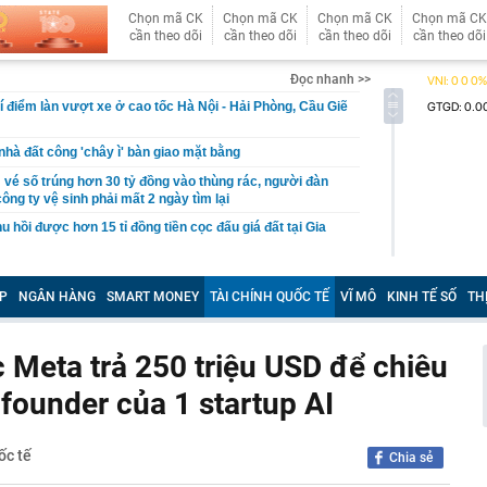
Chọn mã CK
Chọn mã CK
Chọn mã CK
Chọn mã CK
cần theo dõi
cần theo dõi
cần theo dõi
cần theo dõi
Đọc nhanh >>
í điểm làn vượt xe ở cao tốc Hà Nội - Hải Phòng, Cầu Giẽ
hà đất công 'chây ì' bàn giao mặt bằng
vé số trúng hơn 30 tỷ đồng vào thùng rác, người đàn
ông ty vệ sinh phải mất 2 ngày tìm lại
u hồi được hơn 15 tỉ đồng tiền cọc đấu giá đất tại Gia
nhất tại Mi Hồng, Bảo Tín Mạnh Hải, DOJI, SJC, PNJ,…
P
NGÂN HÀNG
SMART MONEY
TÀI CHÍNH QUỐC TẾ
VĨ MÔ
KINH TẾ SỐ
TH
rang trại lợn ở Trung Quốc rơi vào cảnh tán gia bại sản,
triệu USD vì án oan
 miền Tây là tiểu thư nhưng gia đình phá sản, được
 Meta trả 250 triệu USD để chiêu
m 4 tuổi mang 20 cây vàng hỏi cưới
founder của 1 startup AI
rên thẻ ngân hàng nghĩa là gì?
nhận được 97 triệu đồng tiền chuyển khoản nhầm liền
i, 30 ngày sau được công an thông báo: “Chị đang nợ tiền
ốc tế
Chia sẻ
h đi xe máy chạy show, rất đắt show