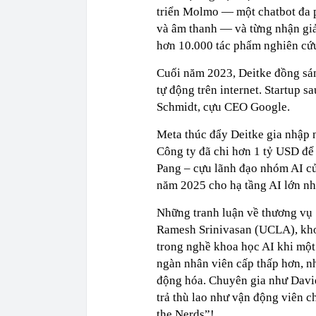
triển Molmo — một chatbot đa p
và âm thanh — và từng nhận giả
hơn 10.000 tác phẩm nghiên cứ
Cuối năm 2023, Deitke đồng sáng
tự động trên internet. Startup s
Schmidt, cựu CEO Google.
Meta thúc đẩy Deitke gia nhập 
Công ty đã chi hơn 1 tỷ USD để
Pang – cựu lãnh đạo nhóm AI củ
năm 2025 cho hạ tầng AI lớn nh
Những tranh luận về thương vụ 
Ramesh Srinivasan (UCLA), kho
trong nghề khoa học AI khi một
ngàn nhân viên cấp thấp hơn, nh
động hóa. Chuyên gia như Davi
trả thù lao như vận động viên 
the Nerds”!.