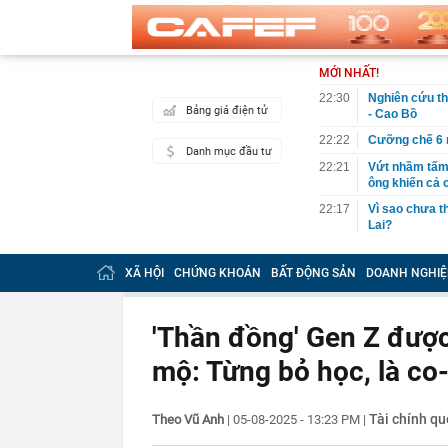
MỚI NHẤT!
22:30
Nghiên cứu th
Bảng giá điện tử
- Cao Bồ
22:22
Cưỡng chế 6 n
Danh mục đầu tư
22:21
Vứt nhầm tấm 
ông khiến cả c
22:17
Vì sao chưa th
Lai?
22:16
Giá vàng mới 
XÃ HỘI
CHỨNG KHOÁN
BẤT ĐỘNG SẢN
DOANH NGHIỆ
22:15
Vợ chồng chủ t
mất trắng 15 
22:15
Mỹ nhân người
'Thần đồng' Gen Z được
chàng trai ké
mộ: Từng bỏ học, là co-
22:10
Chữ “NAPAS” t
22:08
Người phụ nữ 
chuyển trả lạ
Tài chính qu
Theo Vũ Anh
|
05-08-2025 - 13:23 PM
|
ngân hàng”
22:01
NSƯT Hoài Lin