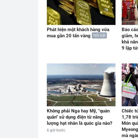
Phát hiện một khách hàng vừa
Báo cáo
mua gần 20 tấn vàng
giảm, h
Nổi bật
khả năn
9 lập t
Không phải Nga hay Mỹ, "quán
Chiếc t
quân" sử dụng điện từ năng
1,78 tr
lượng hạt nhân là quóc gia nào?
Món quà
Myeongd
6 giờ trước
mà ngà