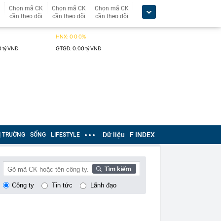
Chọn mã CK
Chọn mã CK
Chọn mã CK
cần theo dõi
cần theo dõi
cần theo dõi
Dữ liệu
F INDEX
Ị TRƯỜNG
SỐNG
LIFESTYLE
Công ty
Tin tức
Lãnh đạo