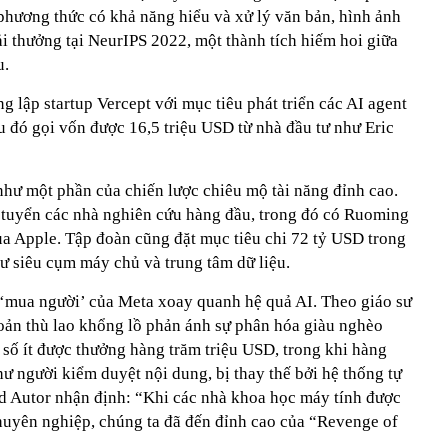
hương thức có khả năng hiểu và xử lý văn bản, hình ảnh
i thưởng tại NeurIPS 2022, một thành tích hiếm hoi giữa
u.
 lập startup Vercept với mục tiêu phát triển các AI agent
au đó gọi vốn được 16,5 triệu USD từ nhà đầu tư như Eric
như một phần của chiến lược chiêu mộ tài năng đỉnh cao.
 tuyển các nhà nghiên cứu hàng đầu, trong đó có Ruoming
a Apple. Tập đoàn cũng đặt mục tiêu chi 72 tỷ USD trong
ư siêu cụm máy chủ và trung tâm dữ liệu.
‘mua người’ của Meta xoay quanh hệ quả AI. Theo giáo sư
ản thù lao khổng lồ phản ánh sự phân hóa giàu nghèo
 số ít được thưởng hàng trăm triệu USD, trong khi hàng
ư người kiểm duyệt nội dung, bị thay thế bởi hệ thống tự
d Autor nhận định: “Khi các nhà khoa học máy tính được
chuyên nghiệp, chúng ta đã đến đỉnh cao của “Revenge of