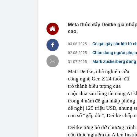
21:59
Bắt nguyên Tr
định cư
21:59
Kênh TikTok ch
Meta thúc đẩy Deitke gia nhậ
view: Vì sao 
cao.
21:52
Không phải Ng
nhân là quóc 
Cô gái gây sốc khi từ c
03-08-2025
21:51
Liên tiếp bạo
khai gì?
Chân dung người phụ nữ 
02-08-2025
21:45
Mẹ đỡ đầu" củ
Mark Zuckerberg đang t
31-07-2025
chính thương 
Matt Deitke, nhà nghiên cứu
21:40
Vì sao ít nhà
công nghệ Gen Z 24 tuổi, đã
21:39
Mua viên nén đ
trở thành biểu tượng của
21:33
Người thay th
cuộc đua săn lùng tài năng AI k
21:30
Chiếc túi 60.
trong 4 năm để gia nhập phòng t
lưu niệm rẻ n
không muốn 
đề nghị 125 triệu USD, nhưng s
con số “gấp đôi”, Deitke chấp n
21:29
Chiếm đoạt 14
Deitke từng bỏ dở chương trình 
cứu thực nghiệm tại Allen Instit