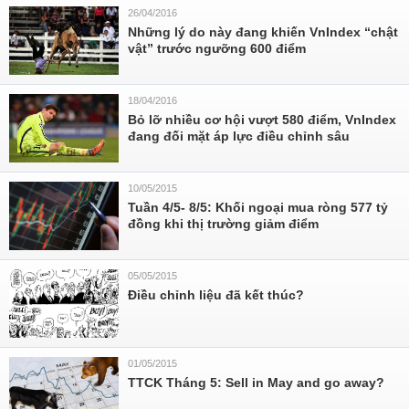
26/04/2016
Những lý do này đang khiến VnIndex “chật
vật” trước ngưỡng 600 điểm
18/04/2016
Bỏ lỡ nhiều cơ hội vượt 580 điểm, VnIndex
đang đối mặt áp lực điều chỉnh sâu
10/05/2015
Tuần 4/5- 8/5: Khối ngoại mua ròng 577 tỷ
đồng khi thị trường giảm điểm
05/05/2015
Điều chỉnh liệu đã kết thúc?
01/05/2015
TTCK Tháng 5: Sell in May and go away?