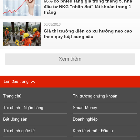
66% cổ phiếu tăng giá trong tháng 5, nhà
đầu tư NKG "nhân đôi" tài khoản trong 1
tháng
08/05/2013
Giá thị trường điện có xu hướng neo cao
theo quy luật cung cầu
Xem thêm
Lên đầu trang
Trang chủ
Thị trường chứng khoán
Tài chính - Ngân hàng
Smart Money
Bất động sản
Doanh nghiệp
Tài chính quốc tế
Kinh tế vĩ mô - Đầu tư