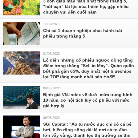
3 con giáp may mắn nhất trong tháng 5,
"hút cạn" tài lộc của thiên hạ, gặp nhiều
chuyện vui đến cuối năm
11/06/2023
Chỉ có 1 doanh nghiệp phát hành trái
phiếu trong tháng 5
01/06/2022
Lộ diện những cổ phiếu ngược dòng tăng
điểm trong tháng "Sell in May": Quán quân
bứt phá gần 65%, duy nhất một bluechips
lọt TOP tăng mạnh nhất sàn HoSE
06/05/2022
Định giá VN-Index về dưới mức trung bình
10 năm, cơ hội tích lũy cổ phiếu với mức
giá hợp lý
06/05/2022
SGI Capital: "Ao tù nước đục chỉ có cá bé
bơi, biển rộng sông dài là nơi cá to đàn
lớn vẫy vùng, thanh lọc thị trường sẽ thu