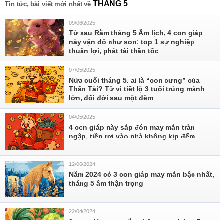
THÁNG 5
Tin tức, bài viết mới nhất về
09/06/2025
Từ sau Rằm tháng 5 Âm lịch, 4 con giáp
này vận đỏ như son: top 1 sự nghiệp
thuận lợi, phát tài thần tốc
07/05/2025
Nửa cuối tháng 5, ai là “con cưng” của
Thần Tài? Tử vi tiết lộ 3 tuổi trúng mánh
lớn, đổi đời sau một đêm
04/05/2025
4 con giáp này sắp đón may mắn tràn
ngập, tiền rơi vào nhà không kịp đếm
12/06/2024
Năm 2024 có 3 con giáp may mắn bậc nhất,
tháng 5 âm thận trọng
22/04/2024