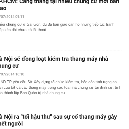
P.HCM: Căng thẳng tại nhiều chung cư mới bàn
iao
/07/2014 09:11
iều chung cư ở Sài Gòn, dù đã bàn giao căn hộ nhưng tiếp tục tranh
ấp kéo dài chưa có lối thoát.
à Nội sẽ đồng loạt kiểm tra thang máy nhà
hung cư
/07/2014 16:10
ND TP yêu cầu Sở Xây dựng tổ chức kiểm tra, báo cáo tình trạng an
àn của tất cả các thang máy trong các tòa nhà chung cư tái định cư; tình
nh thành lập Ban Quản trị nhà chung cư.
à Nội ra "tối hậu thư" sau sự cố thang máy gây
hết người