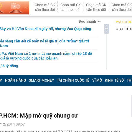
Chọn mã CK
Chọn mã CK
Chọn mã CK
Chọn mã CK
cần theo dõi
cần theo dõi
cần theo dõi
cần theo dõi
Đọc nhanh >>
Sky và Hồ Văn Khoa đến gây rối, nhưng Vua Quạt cũng
ài bảng cân đối kế toán hé lộ giá trị của "trùm" giải trí
t Nam
 Pa, Việt Nam có 1 nơi mát mẻ quanh năm, chỉ từ 18 độ
giá là vương quốc của các loài lan
,36 tỷ đồng
P giáo viên BẠO HÀNH TRẺ EM; cơ quan Công an
ười dân, giáo viên, báo mẫu, cơ sở trông giữ trẻ
P
NGÂN HÀNG
SMART MONEY
TÀI CHÍNH QUỐC TẾ
VĨ MÔ
KINH TẾ SỐ
TH
n nhà nước tại doanh nghiệp, khuyến khích sáp nhập
uần thảo Nhật Bản khiến 6 người bị thương, giao thông
ầu doanh thu hơn 100.000 tỷ của Việt Nam lần đầu tiên
oại nhiên liệu mới
P.HCM: Mập mờ quỹ chung cư
mùi này
/12/2014 08:57
ua sữa đậu nành” Việt Nam tăng trưởng hơn 34%, công
gần 368 tỷ đồng trả cổ tức trong tháng 8