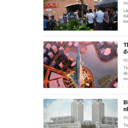
04
Lã
th
kh
T
đ
02
Tò
độ
mứ
B
n
25
Th