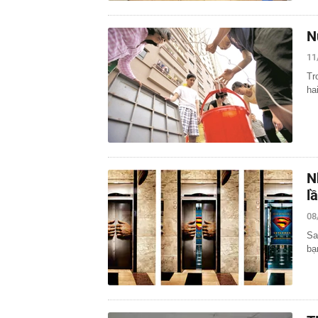
N
11
Tr
ha
N
l
08
Sa
bạ