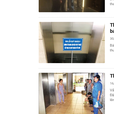
th
T
b
30
Bả
th
T
16
Vấ
Đặ
lê