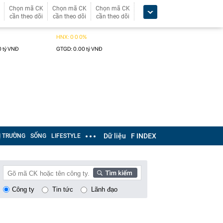
Chọn mã CK
Chọn mã CK
Chọn mã CK
cần theo dõi
cần theo dõi
cần theo dõi
Dữ liệu
F INDEX
Ị TRƯỜNG
SỐNG
LIFESTYLE
Công ty
Tin tức
Lãnh đạo