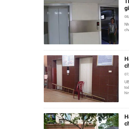
T
g
08
Nh
ch
H
c
07
UB
to
hì
H
c