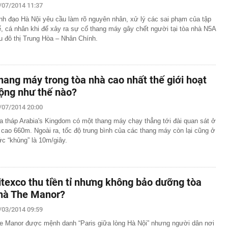
/07/2014 11:37
nh đạo Hà Nội yêu cầu làm rõ nguyên nhân, xử lý các sai phạm của tập
ể, cá nhân khi để xảy ra sự cố thang máy gây chết người tại tòa nhà N5A
u đô thị Trung Hòa – Nhân Chính.
hang máy trong tòa nhà cao nhất thế giới hoạt
ộng như thế nào?
/07/2014 20:00
a tháp Arabia's Kingdom có một thang máy chạy thẳng tới đài quan sát ở
 cao 660m. Ngoài ra, tốc độ trung bình của các thang máy còn lại cũng ở
c “khủng” là 10m/giây.
itexco thu tiền tỉ nhưng không bảo dưỡng tòa
hà The Manor?
/03/2014 09:59
e Manor được mệnh danh “Paris giữa lòng Hà Nội” nhưng người dân nơi