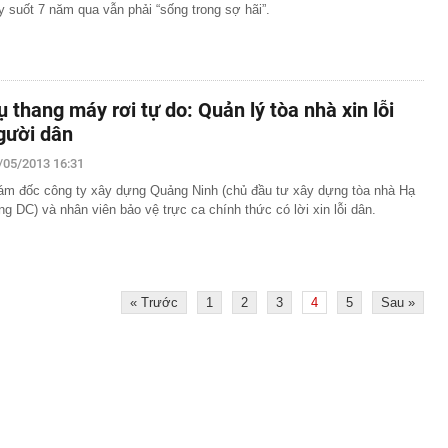
y suốt 7 năm qua vẫn phải “sống trong sợ hãi”.
ụ thang máy rơi tự do: Quản lý tòa nhà xin lỗi
gười dân
/05/2013 16:31
ám đốc công ty xây dựng Quảng Ninh (chủ đầu tư xây dựng tòa nhà Hạ
ng DC) và nhân viên bảo vệ trực ca chính thức có lời xin lỗi dân.
« Trước
1
2
3
4
5
Sau »