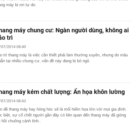
ang máy bị rơi tự do.
hang máy chung cư: Ngàn người dùng, không ai
ảo trì
/07/2014 08:40
o trì thang máy là việc cần thiết phải làm thường xuyên, nhưng do mâu
uẫn tại nhiều chung cư, vấn đề này đang bị bỏ ngỏ.
hang máy kém chất lượng: Ẩn họa khôn lường
/07/2014 08:43
n đề thang máy hay hỏng hóc sẽ là mối hiểm họa lớn với mọi gia đình.
c biệt, sự cố chết người gần đây có liên quan đến thang máy đã gióng
n hồi chuông cảnh tỉnh..