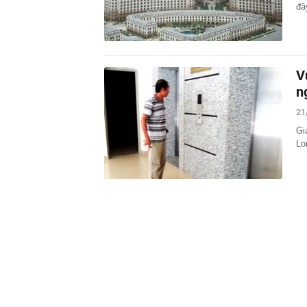
đâ
V
n
21
Gi
Lo