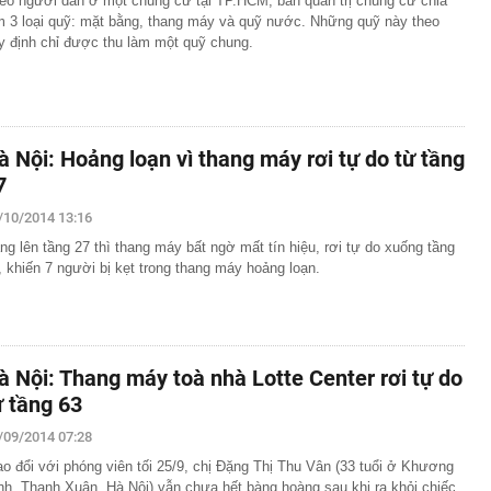
eo người dân ở một chung cư tại TP.HCM, ban quản trị chung cư chia
m 3 loại quỹ: mặt bằng, thang máy và quỹ nước. Những quỹ này theo
ặc sườn xám đẹp nhất Trung Quốc: Vương Sở Nhiên bét
y định chỉ được thu làm một quỹ chung.
đẹp hơn cả Lưu Diệc Phi
inh 12 giao dịch chuyển khoản liên tục với tổng 5 tỷ
16 giờ
làm Mỹ bất ngờ giảm, hụt xa ước tính, dự báo khả năng
uất tháng 9 lập tức giảm
à Nội: Hoảng loạn vì thang máy rơi tự do từ tầng
 mạnh, quỹ vàng lớn nhất thế giới có động thái mới
7
tin, giấy tờ người dân cần sớm tích hợp vào VNeID để
yền lợi
/10/2014 13:16
n tăng cao hơn vàng miếng
ng lên tầng 27 thì thang máy bất ngờ mất tín hiệu, rơi tự do xuống tầng
, khiến 7 người bị kẹt trong thang máy hoảng loạn.
g "kỳ lạ" tựa mình vào dãy núi đá vôi ở Phong Nha:
 tre, nội thất bằng gỗ tái chế, du khách như bước vào
ưa
thông báo: Tạm hoãn xuất cảnh đối với tất cả những ai
nh sách sau đây
à Nội: Thang máy toà nhà Lotte Center rơi tự do
tối ưu công năng cho ngân sách hạn chế
ừ tầng 63
công suất thiết kế, Hà Nội giải bài toán chống ngập ra
/09/2014 07:28
ao đổi với phóng viên tối 25/9, chị Đặng Thị Thu Vân (33 tuổi ở Khương
nh, Thanh Xuân, Hà Nội) vẫn chưa hết bàng hoàng sau khi ra khỏi chiếc