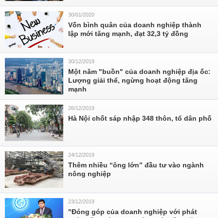
30/01/2020
Vốn bình quân của doanh nghiệp thành
lập mới tăng mạnh, đạt 32,3 tỷ đồng
30/12/2019
Một năm "buồn" của doanh nghiệp địa ốc:
Lượng giải thể, ngừng hoạt động tăng
mạnh
26/12/2019
Hà Nội chốt sáp nhập 348 thôn, tổ dân phố
24/12/2019
Thêm nhiều “ông lớn” đầu tư vào ngành
nông nghiệp
23/12/2019
"Đóng góp của doanh nghiệp với phát