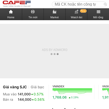
New
Home
Tin mới
Market
Watch list
Mở rộng
Giá vàng SJC
Giá bạc
VNINDEX
VN30
Mua vào
141,000
0.57%
1,768.06
1,91
0.19%
Bán ra
144,000
0.56%