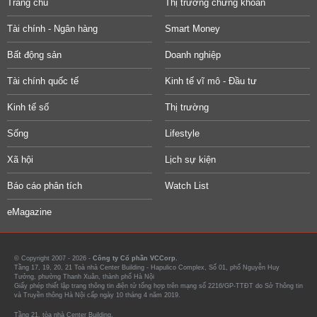
Trang chủ
Thị trường chứng khoán
Tài chính - Ngân hàng
Smart Money
Bất động sản
Doanh nghiệp
Tài chính quốc tế
Kinh tế vĩ mô - Đầu tư
Kinh tế số
Thị trường
Sống
Lifestyle
Xã hội
Lịch sự kiện
Báo cáo phân tích
Watch List
eMagazine
© Copyright 2007 - 2026 -
Công ty Cổ phần VCCorp.
Tầng 17, 19, 20, 21 Toà nhà Center Building - Hapulico Complex, Số 01, phố Nguyễn Huy
Tưởng, phường Thanh Xuân, thành phố Hà Nội
Giấy phép thiết lập trang thông tin điện tử tổng hợp trên mạng số 2216/GP-TTĐT do Sở Thông tin
và Truyền thông Hà Nội cấp ngày 10 tháng 4 năm 2019.
Tầng 21, tòa nhà Center Building.