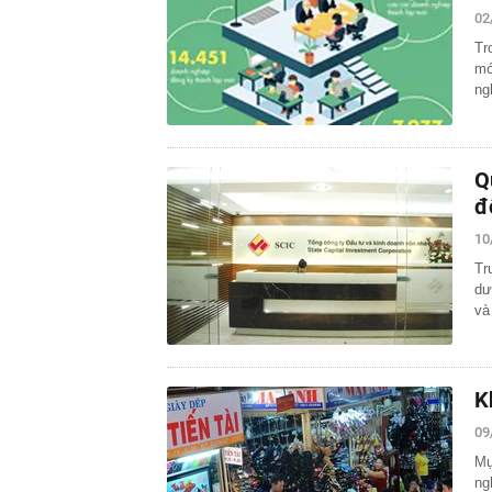
02
Tr
mớ
ng
Q
đ
10
Tr
dư
và
K
09
Mụ
ng