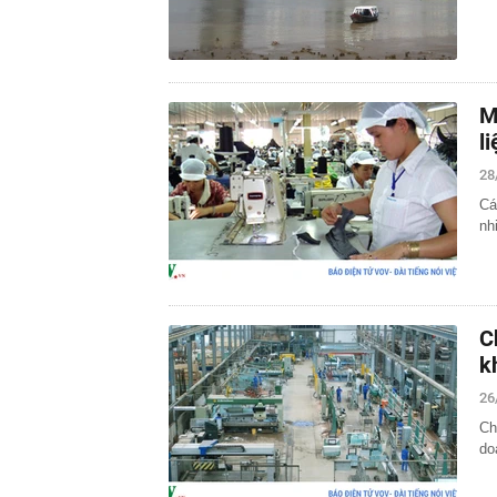
M
l
28
Cá
nh
C
k
26
Ch
do