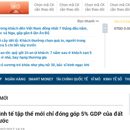
Chọn mã CK
Chọn mã CK
Chọn mã CK
Chọn mã CK
cần theo dõi
cần theo dõi
cần theo dõi
cần theo dõi
Đọc nhanh >>
ượng khách đến Việt Nam đông nhất 7 tháng đầu năm,
 và Nga, gấp gần 6 lần Ấn Độ
i cây tiết lộ: Khách thường chọn quả to, người trong
tra 5 chi tiết này trước
 cao tốc quỳ gối 1h an ủi khách: 7 năm sau ở khách sạn 5
 ở nhà, bay hạng thương gia
 có xương trẻ khỏe như phụ nữ 30, bác sĩ kinh ngạc khi
a đựng tâm huyết của NSND Tự Long
P
NGÂN HÀNG
SMART MONEY
TÀI CHÍNH QUỐC TẾ
VĨ MÔ
KINH TẾ SỐ
TH
 4.300 USD/ounce, chuyên gia dự báo đỉnh mới
iệp dầu khí đem hơn 42.200 tỷ đồng gửi ngân hàng
MỚI
o những người không rút điện ấm siêu tốc trước khi ngủ
là có thêm "lá bài" từ Triều Tiên: Điểm yếu của Ukraine
inh tế tập thể mới chỉ đóng góp 5% GDP của đất
t sâu?
ước
cá tích tụ độc nhiều bậc nhất
n tình' từng làm nghề giao báo, U60 vẫn như thanh niên
/07/2017 14:19