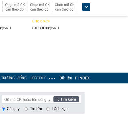
Chọn mã CK
Chọn mã CK
Chọn mã CK
cần theo dõi
cần theo dõi
cần theo dõi
Dữ liệu
F INDEX
Ị TRƯỜNG
SỐNG
LIFESTYLE
Công ty
Tin tức
Lãnh đạo