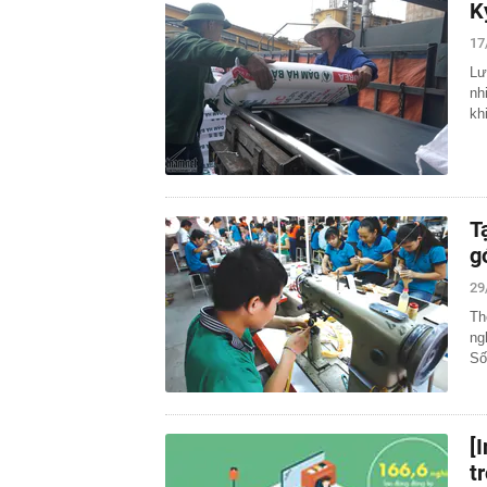
K
17
Lư
nh
kh
T
g
29
Th
ng
Số
[
t