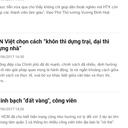
rí dự kiến xây hầm xuyên núi Tam Đảo
hực tiễn vừa qua cho thấy không chỉ giúp dân thoát nghèo mà HTX còn
úp các thành viên làm giàu”, theo Phó Thủ tướng Vương Đình Huệ.
 tỷ từ bán vé số, công ty xổ số chi trả thưởng thế nào?
Vũ Thị Thanh SN 2003 và Vi Thị Hòe SN 2004
cướp đi sinh mạng của 500.000 người: Sức gió tới
hảm kịch khí tượng tàn khốc nhất từng được ghi nhận
N Việt chọn cách “khôn thì dựng trại, dại thì
rồi cũng để cho con": Lời khuyên khiến nhiều cha mẹ
ựng nhà”
khi về già
/06/2017 16:30
c gửi lời tạm biệt tới khán giả
ông điệp của Chính phủ đã đủ mạnh, chính sách đã nhiều, định hướng
 lãi suất tiết kiệm: Có ngân hàng lớn niêm yết 6%
 rõ nên giải pháp quan trọng là hành động, là rút ngắn khoảng cách giữa
rả tới 9%/năm
ính sách và thực tế, xoá bỏ sự khác biệt giữa văn bản và thực thi,
 Bộ sẽ có mưa to đến rất to
ữa…
cứ đụng tay là ra hit, phim có thể chưa xem nhưng nhạc
ộc lòng
inh bạch "đất vàng", công viên
/06/2017 14:26
 HCM đã cho biết hiện trạng cũng như hướng xử lý đối với 3 dự án lớn
trung tâm quận 1 và thông tin nhiều công viên trên địa bàn bị "xẻ thịt".