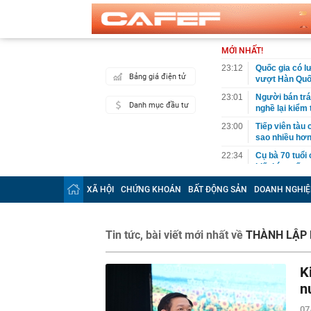
MỚI NHẤT!
23:12
Quốc gia có l
Bảng giá điện tử
vượt Hàn Quốc
23:01
Người bán trá
Danh mục đầu tư
nghề lại kiểm 
23:00
Tiếp viên tàu
sao nhiều hơn
22:34
Cụ bà 70 tuổi
biết bí quyết
22:34
Ngôi nhà chứ
XÃ HỘI
CHỨNG KHOÁN
BẤT ĐỘNG SẢN
DOANH NGHIỆ
22:31
Giá vàng vượt
22:30
Một doanh ngh
Tin tức, bài viết mới nhất về
THÀNH LẬP 
22:08
Lời khuyên ch
22:06
Nga được cho 
K
có thể bị khoé
n
22:00
2 bộ phận của 
22:00
'Nam thần ngô
07