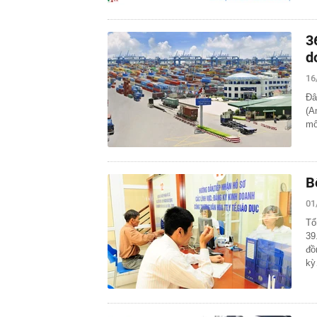
3
d
16
Đâ
(A
mô
B
01
Tổ
39
đồ
k