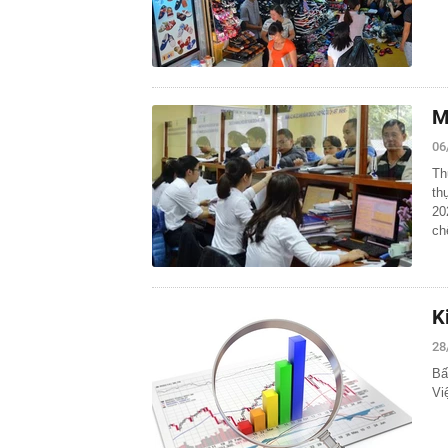
M
06
Th
th
20
c
K
28
Bấ
Vi