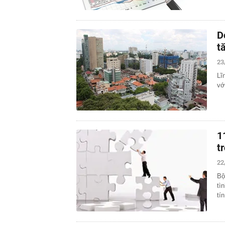
D
t
23
Lĩ
vớ
1
t
22
Bộ
tì
tí