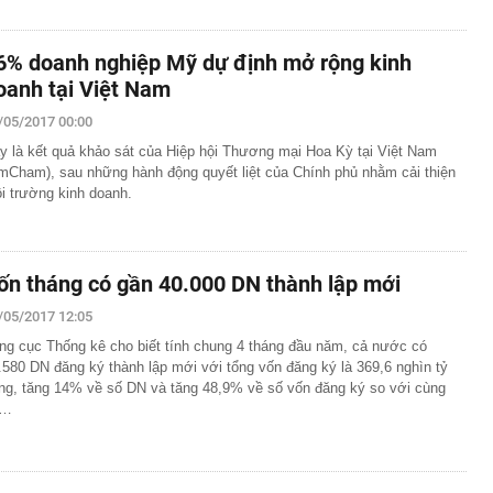
6% doanh nghiệp Mỹ dự định mở rộng kinh
oanh tại Việt Nam
/05/2017 00:00
y là kết quả khảo sát của Hiệp hội Thương mại Hoa Kỳ tại Việt Nam
mCham), sau những hành động quyết liệt của Chính phủ nhằm cải thiện
i trường kinh doanh.
ốn tháng có gần 40.000 DN thành lập mới
/05/2017 12:05
ng cục Thống kê cho biết tính chung 4 tháng đầu năm, cả nước có
.580 DN đăng ký thành lập mới với tổng vốn đăng ký là 369,6 nghìn tỷ
ng, tăng 14% về số DN và tăng 48,9% về số vốn đăng ký so với cùng
ỳ…