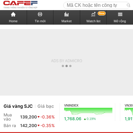
New
Home
Tin mới
Market
Watch list
Mở rộng
Giá vàng SJC
Giá bạc
VNINDEX
VN30
Mua
139,200
-0.36%
1,768.06
1,91
vào
0.19%
Bán ra
142,200
-0.35%