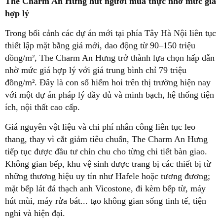
The Charm An Hưng hút người mua thực nhờ mức giá
hợp lý
Trong bối cảnh các dự án mới tại phía Tây Hà Nội liên tục
thiết lập mặt bằng giá mới, dao động từ 90–150 triệu
đồng/m², The Charm An Hưng trở thành lựa chọn hấp dẫn
nhờ mức giá hợp lý với giá trung bình chỉ 79 triệu
đồng/m². Đây là con số hiếm hoi trên thị trường hiện nay
với một dự án pháp lý đầy đủ và minh bạch, hệ thống tiện
ích, nội thất cao cấp.
Giá nguyên vật liệu và chi phí nhân công liên tục leo
thang, thay vì cắt giảm tiêu chuẩn, The Charm An Hưng
tiếp tục được đầu tư chỉn chu cho từng chi tiết bàn giao.
Không gian bếp, khu vệ sinh được trang bị các thiết bị từ
những thương hiệu uy tín như Hafele hoặc tương đương;
mặt bếp lát đá thạch anh Vicostone, đi kèm bếp từ, máy
hút mùi, máy rửa bát... tạo không gian sống tinh tế, tiện
nghi và hiện đại.