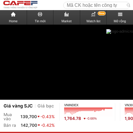
New
Home
Tin mới
Market
Watch list
Mở rộng
Giá vàng SJC
Giá bạc
VNINDEX
VN30
Mua
139,700
-0.43%
1,764.78
1,9
vào
-0.66%
Bán ra
142,700
-0.42%