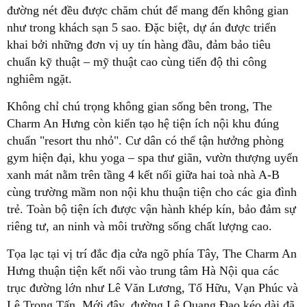
đường nét đều được chăm chút để mang đến không gian
như trong khách sạn 5 sao. Đặc biệt, dự án được triển
khai bởi những đơn vị uy tín hàng đầu, đảm bảo tiêu
chuẩn kỹ thuật – mỹ thuật cao cùng tiến độ thi công
nghiêm ngặt.
Không chỉ chú trọng không gian sống bên trong, The
Charm An Hưng còn kiến tạo hệ tiện ích nội khu đúng
chuẩn "resort thu nhỏ". Cư dân có thể tận hưởng phòng
gym hiện đại, khu yoga – spa thư giãn, vườn thượng uyển
xanh mát nằm trên tầng 4 kết nối giữa hai toà nhà A-B
cùng trường mầm non nội khu thuận tiện cho các gia đình
trẻ. Toàn bộ tiện ích được vận hành khép kín, bảo đảm sự
riêng tư, an ninh và môi trường sống chất lượng cao.
Tọa lạc tại vị trí đắc địa cửa ngõ phía Tây, The Charm An
Hưng thuận tiện kết nối vào trung tâm Hà Nội qua các
trục đường lớn như Lê Văn Lương, Tố Hữu, Vạn Phúc và
Lê Trọng Tấn. Mới đây, đường Lê Quang Đạo kéo dài đã