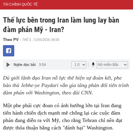
TÀI CHÍNH QUỐC TẾ
Thế lực bên trong Iran làm lung lay bàn
đàm phán Mỹ - Iran?
THỨ 3 , 12/05/2026, 00:05
Theo PV
-
Nghe đọc bài
3:04
Dù giới lãnh đạo Iran nỗ lực thể hiện sự đoàn kết, phe
bảo thủ Jebhe-ye Paydari vẫn gia tăng phản đối tiến trình
đàm phán với Washington, theo đài CNN.
Một phe phái cực đoan có ảnh hưởng lớn tại Iran đang
tiến hành chiến dịch mạnh mẽ chống lại các cuộc đàm
phán đang diễn ra với Mỹ, cho rằng Tehran chỉ nên đạt
được thỏa thuận bằng cách "đánh bại" Washington.