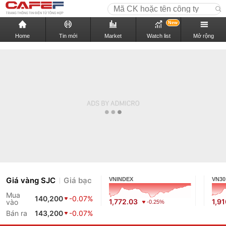
New
Home
Tin mới
Market
Watch list
Mở rộng
Giá vàng SJC
Giá bạc
VNINDEX
VN30
Mua
140,200
-0.07%
1,772.03
1,9
vào
-0.25%
Bán ra
143,200
-0.07%