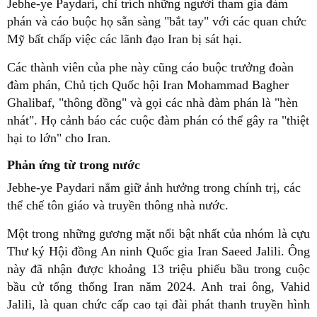
Jebhe-ye Paydari, chỉ trích những người tham gia đàm
phán và cáo buộc họ sẵn sàng "bắt tay" với các quan chức
Mỹ bất chấp việc các lãnh đạo Iran bị sát hại.
Các thành viên của phe này cũng cáo buộc trưởng đoàn
đàm phán, Chủ tịch Quốc hội Iran Mohammad Bagher
Ghalibaf, "thông đồng" và gọi các nhà đàm phán là "hèn
nhát". Họ cảnh báo các cuộc đàm phán có thể gây ra "thiệt
hại to lớn" cho Iran.
Phản ứng từ trong nước
Jebhe-ye Paydari nắm giữ ảnh hưởng trong chính trị, các
thể chế tôn giáo và truyền thông nhà nước.
Một trong những gương mặt nổi bật nhất của nhóm là cựu
Thư ký Hội đồng An ninh Quốc gia Iran Saeed Jalili. Ông
này đã nhận được khoảng 13 triệu phiếu bầu trong cuộc
bầu cử tổng thống Iran năm 2024. Anh trai ông, Vahid
Jalili, là quan chức cấp cao tại đài phát thanh truyền hình