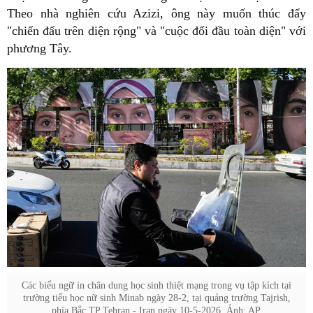
Theo nhà nghiên cứu Azizi, ông này muốn thúc đẩy
"chiến đấu trên diện rộng" và "cuộc đối đầu toàn diện" với
phương Tây.
Các biểu ngữ in chân dung học sinh thiệt mạng trong vụ tập kích tại
trường tiểu học nữ sinh Minab ngày 28-2, tại quảng trường Tajrish,
phía Bắc TP Tehran - Iran ngày 10-5-2026. Ảnh: AP.