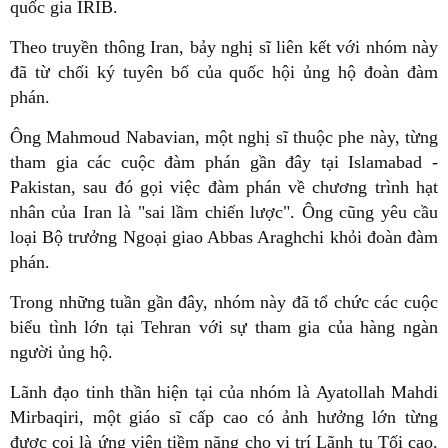
quốc gia IRIB.
Theo truyền thông Iran, bảy nghị sĩ liên kết với nhóm này
đã từ chối ký tuyên bố của quốc hội ủng hộ đoàn đàm
phán.
Ông Mahmoud Nabavian, một nghị sĩ thuộc phe này, từng
tham gia các cuộc đàm phán gần đây tại Islamabad -
Pakistan, sau đó gọi việc đàm phán về chương trình hạt
nhân của Iran là "sai lầm chiến lược". Ông cũng yêu cầu
loại Bộ trưởng Ngoại giao Abbas Araghchi khỏi đoàn đàm
phán.
Trong những tuần gần đây, nhóm này đã tổ chức các cuộc
biểu tình lớn tại Tehran với sự tham gia của hàng ngàn
người ủng hộ.
Lãnh đạo tinh thần hiện tại của nhóm là Ayatollah Mahdi
Mirbaqiri, một giáo sĩ cấp cao có ảnh hưởng lớn từng
được coi là ứng viên tiềm năng cho vị trí Lãnh tụ Tối cao.