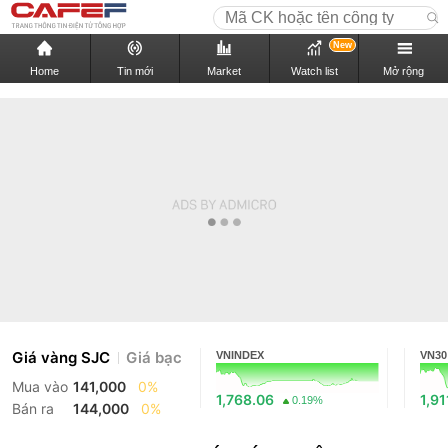
New
Home
Tin mới
Market
Watch list
Mở rộng
Giá vàng SJC
Giá bạc
VNINDEX
VN30
Mua vào
141,000
0%
1,768.06
1,91
0.19%
Bán ra
144,000
0%