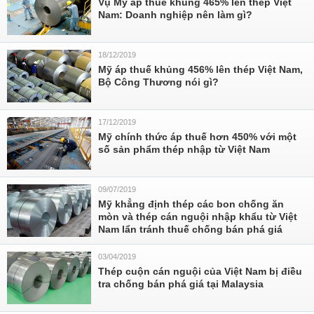
Vụ Mỹ áp thuế khủng 465% lên thép Việt
Nam: Doanh nghiệp nên làm gì?
18/12/2019
Mỹ áp thuế khủng 456% lên thép Việt Nam,
Bộ Công Thương nói gì?
17/12/2019
Mỹ chính thức áp thuế hơn 450% với một
số sản phẩm thép nhập từ Việt Nam
09/07/2019
Mỹ khẳng định thép các bon chống ăn
mòn và thép cán nguội nhập khẩu từ Việt
Nam lẩn tránh thuế chống bán phá giá
03/04/2019
Thép cuộn cán nguội của Việt Nam bị điều
tra chống bán phá giá tại Malaysia