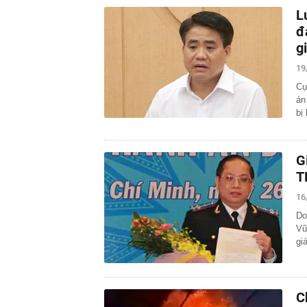
L
đ
g
19
Cự
án
bị
G
T
16
Do
Vũ
gi
C