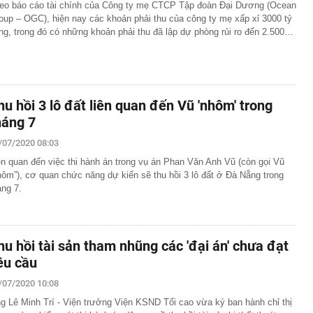
eo báo cáo tài chính của Công ty mẹ CTCP Tập đoàn Đại Dương (Ocean
oup – OGC), hiện nay các khoản phải thu của công ty mẹ xấp xỉ 3000 tỷ
ng, trong đó có những khoản phải thu đã lập dự phòng rủi ro đến 2.500…
hu hồi 3 lô đất liên quan đến Vũ 'nhôm' trong
háng 7
/07/2020 08:03
ên quan đến việc thi hành án trong vụ án Phan Văn Anh Vũ (còn gọi Vũ
hôm”), cơ quan chức năng dự kiến sẽ thu hồi 3 lô đất ở Đà Nẵng trong
áng 7.
hu hồi tài sản tham nhũng các 'đại án' chưa đạt
êu cầu
/07/2020 10:08
g Lê Minh Trí - Viện trưởng Viện KSND Tối cao vừa ký ban hành chỉ thị