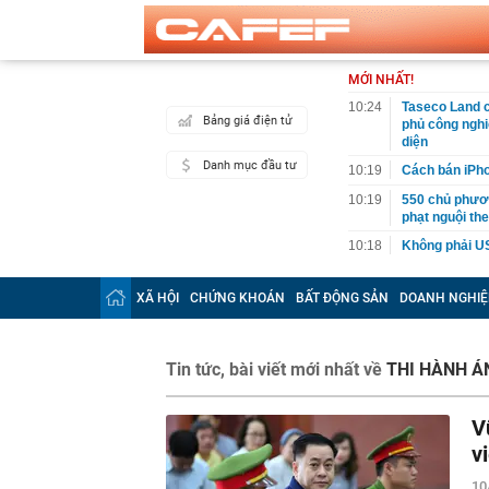
MỚI NHẤT!
10:24
Taseco Land c
Bảng giá điện tử
phủ công nghi
diện
Danh mục đầu tư
10:19
Cách bán iPho
10:19
550 chủ phươn
phạt nguội th
10:18
Không phải US
10:16
Cận cảnh cụm 
ốc 21 tầng
XÃ HỘI
CHỨNG KHOÁN
BẤT ĐỘNG SẢN
DOANH NGHIỆ
10:13
Phát hiện cọc
đường không c
thẳng trụ sở c
Tin tức, bài viết mới nhất về
THI HÀNH Á
10:11
Lời khuyên ch
10:10
Sắp công bố đ
V
10:05
Khách Tây "lụ
v
chuẩn đét, t
10