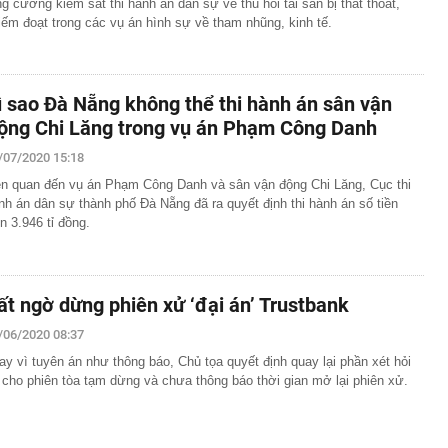
ng cường kiểm sát thi hành án dân sự về thu hồi tài sản bị thất thoát,
iếm đoạt trong các vụ án hình sự về tham nhũng, kinh tế.
ì sao Đà Nẵng không thể thi hành án sân vận
ộng Chi Lăng trong vụ án Phạm Công Danh
/07/2020 15:18
ên quan đến vụ án Phạm Công Danh và sân vận động Chi Lăng, Cục thi
nh án dân sự thành phố Đà Nẵng đã ra quyết định thi hành án số tiền
n 3.946 tỉ đồng.
ất ngờ dừng phiên xử ‘đại án’ Trustbank
/06/2020 08:37
ay vì tuyên án như thông báo, Chủ tọa quyết định quay lại phần xét hỏi
 cho phiên tòa tạm dừng và chưa thông báo thời gian mở lại phiên xử.