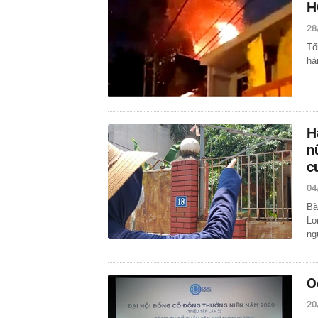
H
28
Tố
hà
H
n
c
04
Bà
Lo
ng
O
20