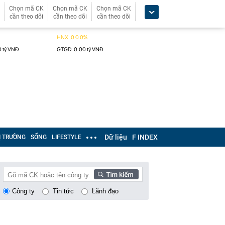
Chọn mã CK
Chọn mã CK
Chọn mã CK
cần theo dõi
cần theo dõi
cần theo dõi
Dữ liệu
F INDEX
Ị TRƯỜNG
SỐNG
LIFESTYLE
Công ty
Tin tức
Lãnh đạo