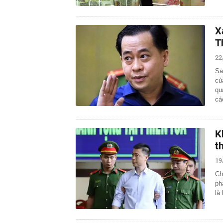
X
T
22
Sa
củ
qu
c
K
t
19
Ch
ph
là