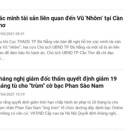
ác minh tài sản liên quan đến Vũ 'Nhôm’ tại Cần
hơ
/05/2021 09:31
u khi Cục THADS TP Đà Nẵng văn bản đề nghị hỗ trợ xác minh tài sản
a Vũ "nhôm", hai cựu Chủ tịch UBND TP Đà Nẵng và một số bị án liên
an để đảm bảo thi hành án, Chủ tịch UBND TP Cần Thơ đã chỉ đạo
ác…
háng nghị giám đốc thẩm quyết định giảm 19
háng tù cho "trùm" cờ bạc Phan Sào Nam
/04/2021 15:19
o rằng quyết định giảm thời hạn chấp hành án phạt tù 19 tháng tù cho
ạm nhân Phan Sào Nam "ông trùm" tổ chức đường dây đánh bạc Online
 không có căn cứ, VKSND Cấp cao tại Hà Nội Quyết định kháng nghị…