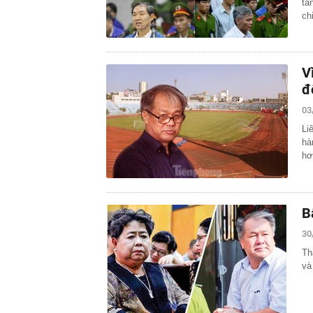
tă
ch
V
đ
03
Li
hà
hơ
B
30
Th
và