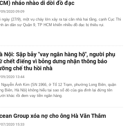
CM) nháo nhào di dời đồ đạc
/09/2020 09:09
i ngày (27/9), một vụ cháy lớn xảy ra tại căn nhà hai tầng, cạnh Cục Thi
nh án dân sự Quận 9, TP HCM khiến nhiều đồ đạc bị thiêu rụi.
à Nội: Sập bẫy "vay ngân hàng hộ", người phụ
ữ chết điếng vì bỗng dưng nhận thông báo
ưỡng chế thu hồi nhà
/09/2020 13:44
 Nguyễn Ánh Kim (SN 1966, ở Tổ 12 Trạm, phường Long Biên, quận
ng Biên, Hà Nội) không hiểu tại sao sổ đỏ của gia đình lại đứng tên
ười khác rồi đem vay tiền ngân hàng.
cean Group xóa nợ cho ông Hà Văn Thắm
/07/2020 15:33