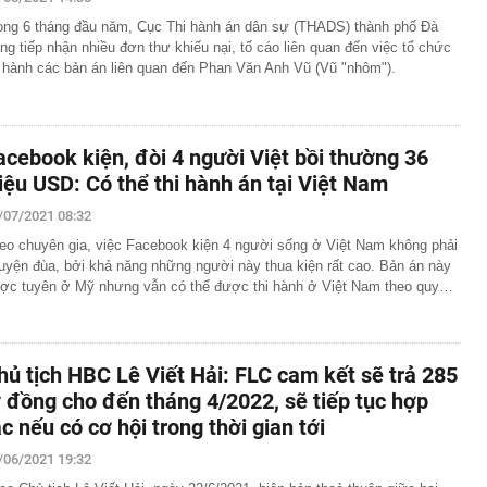
 bạc miếng sáng ngày 7/8 tại Ancarat, DOJI, Bảo Tín Mạnh
k,...
ong 6 tháng đầu năm, Cục Thi hành án dân sự (THADS) thành phố Đà
 loại doanh nghiệp để thực hiện cơ cấu lại vốn nhà nước
ng tiếp nhận nhiều đơn thư khiếu nại, tố cáo liên quan đến việc tổ chức
iệp
i hành các bản án liên quan đến Phan Văn Anh Vũ (Vũ "nhôm").
61 USD/ounce, chuyên gia dự báo 'thời của bạc' sắp tới
 triển vắc-xin mới điều trị 3 bệnh ung thư nguy hiểm
ên cao nhất gần 2 tháng, quỹ vàng lớn nhất thế giới tiếp
acebook kiện, đòi 4 người Việt bồi thường 36
g"
riệu USD: Có thể thi hành án tại Việt Nam
2 của nghệ sĩ Quang Minh và bà xã Tăng Khánh Chi
/07/2021 08:32
gớm nhất Hoa Cỏ May sau 25 năm: Nhan sắc thăng hạng
đẹp hơn thời mới vào nghề
eo chuyên gia, việc Facebook kiện 4 người sống ở Việt Nam không phải
uyện đùa, bởi khả năng những người này thua kiện rất cao. Bản án này
rác, người phụ nữ bất ngờ nhặt được tờ vé số trúng 31
ợc tuyên ở Mỹ nhưng vẫn có thể được thi hành ở Việt Nam theo quy…
 kết
n mặt từ thẻ tín dụng?
 Phùng Hồng Huệ SN 1998 và 11 người liên quan 120 tỷ
 thuốc sinh lý nam
hủ tịch HBC Lê Viết Hải: FLC cam kết sẽ trả 285
g, vàng nhẫn ngày 7/8 tại SJC, Bảo Tín Mạnh Hải, Bảo
ỷ đồng cho đến tháng 4/2022, sẽ tiếp tục hợp
 DOJI, Phú Quý,... đồng loạt giảm
ác nếu có cơ hội trong thời gian tới
/06/2021 19:32