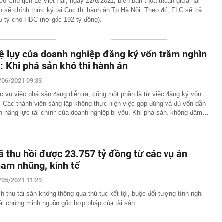
eo Chủ tịch Lê Viết Hải, ngày 22/6/2021, biên bản thoả thuận giữa hai
n sẽ chính thức ký tại Cục thi hành án Tp.Hà Nội. Theo đó, FLC sẽ trả
5 tỷ cho HBC (nợ gốc 192 tỷ đồng).
ệ lụy của doanh nghiệp đăng ký vốn trăm nghìn
ỷ: Khi phá sản khó thi hành án
/06/2021 09:33
c vụ việc phá sản đang diễn ra, cũng một phần là từ việc đăng ký vốn
. Các thành viên sáng lập không thực hiện việc góp đúng và đủ vốn dẫn
n năng lực tài chính của doanh nghiệp bị yếu. Khi phá sản, không đảm…
ã thu hồi được 23.757 tỷ đồng từ các vụ án
ham nhũng, kinh tế
/05/2021 11:29
ch thu tài sản không thông qua thủ tục kết tội, buộc đối tượng tình nghi
ải chứng minh nguồn gốc hợp pháp của tài sản...