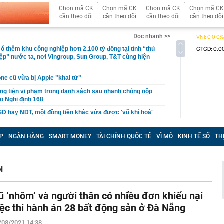
Chọn mã CK
Chọn mã CK
Chọn mã CK
Chọn mã CK
cần theo dõi
cần theo dõi
cần theo dõi
cần theo dõi
Đọc nhanh >>
ó thêm khu công nghiệp hơn 2.100 tỷ đồng tại tỉnh “thủ
ệp” nước ta, nơi Vingroup, Sun Group, T&T cùng hiện
ne cũ vừa bị Apple "khai tử"
g tiện vi phạm trong danh sách sau nhanh chóng nộp
eo Nghị định 168
D hay NDT, một đồng tiền khác vừa được 'vũ khí hoá'
chung cư phố cổ Hà Nội được đề xuất cải tạo thành cao
P
NGÂN HÀNG
SMART MONEY
TÀI CHÍNH QUỐC TẾ
VĨ MÔ
KINH TẾ SỐ
TH
 tiền buộc dây chun nhiều mệnh giá 500k, 200k… ở đoạn
ó camera giám sát, Trần Ngọc Hà SN 1992 lập tức tới
ông an trình báo
N
o 3 con giáp cần thận trọng nhất tháng 7 Âm lịch
iểm chuẩn đại học 2026: Thí sinh cần lưu ý gì?
ũ ‘nhôm’ và người thân có nhiều đơn khiếu nại
y" dịch vụ đóng giày dép ở Hội An: Pháp sư Việt đo chân
iệc thi hành án 28 bất động sản ở Đà Nẵng
hành phẩm đẹp vượt sức tưởng tượng
/08/2021 14:38