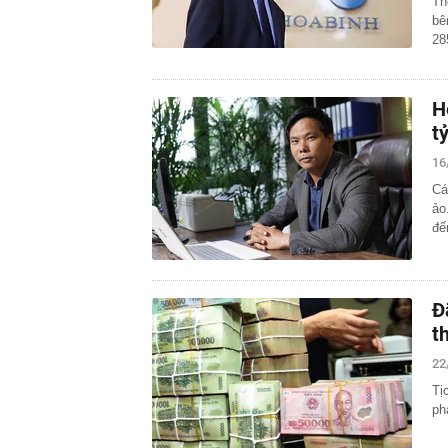
Th
bê
28
H
t
16
Cá
ảo
đế
Đ
t
22
Tị
ph