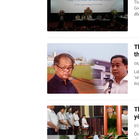
Th
Gr
đồ
T
t
08
Li
“n
th
T
y
07
Ôn