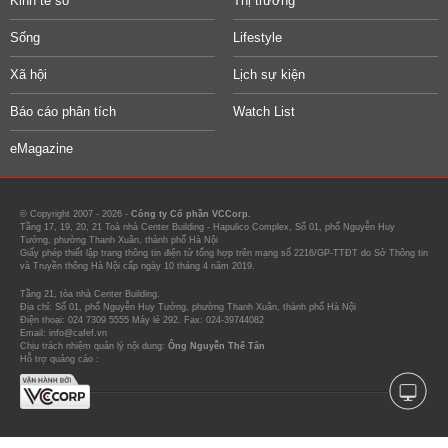
Kinh tế số
Thị trường
Sống
Lifestyle
Xã hội
Lịch sự kiện
Báo cáo phân tích
Watch List
eMagazine
© Copyright 2007 - 2026 -
Công ty Cổ phần VCCorp.
Tầng 17, 19, 20, 21 Toà nhà Center Building - Hapulico Complex, Số 01, phố Nguyễn Huy
Tưởng, phường Thanh Xuân, thành phố Hà Nội
Giấy phép thiết lập trang thông tin điện tử tổng hợp trên mạng số 2216/GP-TTĐT do Sở Thông tin
và Truyền thông Hà Nội cấp ngày 10 tháng 4 năm 2019.
Tầng 21, tòa nhà Center Building.
Địa chỉ: Số 01, phố Nguyễn Huy Tưởng, phường Thanh Xuân, thành phố Hà Nội
Điện thoại: 024 7309 5555 Máy lẻ 292. Fax: 024-39744082
Email: info@cafef.vn
Chịu trách nhiệm quản lý nội dung:
Ông Nguyễn Thế Tân
Hỗ trợ quảng cáo :