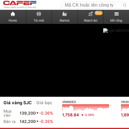
New
Home
Tin mới
Market
Watch list
Mở rộng
Giá vàng SJC
Giá bạc
VNINDEX
VN30
Mua
139,200
-0.36%
1,758.84
1,8
vào
-0.34%
Bán ra
142,200
-0.35%