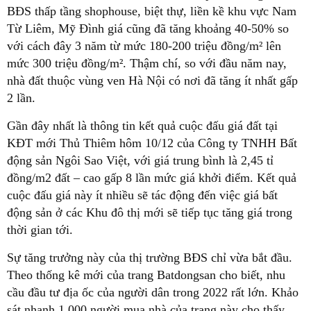
BĐS thấp tầng shophouse, biệt thự, liền kề khu vực Nam
Từ Liêm, Mỹ Đình giá cũng đã tăng khoảng 40-50% so
với cách đây 3 năm từ mức 180-200 triệu đồng/m² lên
mức 300 triệu đồng/m². Thậm chí, so với đầu năm nay,
nhà đất thuộc vùng ven Hà Nội có nơi đã tăng ít nhất gấp
2 lần.
Gần đây nhất là thông tin kết quả cuộc đấu giá đất tại
KĐT mới Thủ Thiêm hôm 10/12 của Công ty TNHH Bất
động sản Ngôi Sao Việt, với giá trung bình là 2,45 tỉ
đồng/m2 đất – cao gấp 8 lần mức giá khởi điểm. Kết quả
cuộc đấu giá này ít nhiều sẽ tác động đến việc giá bất
động sản ở các Khu đô thị mới sẽ tiếp tục tăng giá trong
thời gian tới.
Sự tăng trưởng này của thị trường BĐS chỉ vừa bắt đầu.
Theo thống kê mới của trang Batdongsan cho biết, nhu
cầu đầu tư địa ốc của người dân trong 2022 rất lớn. Khảo
sát nhanh 1.000 người mua nhà của trang này cho thấy,