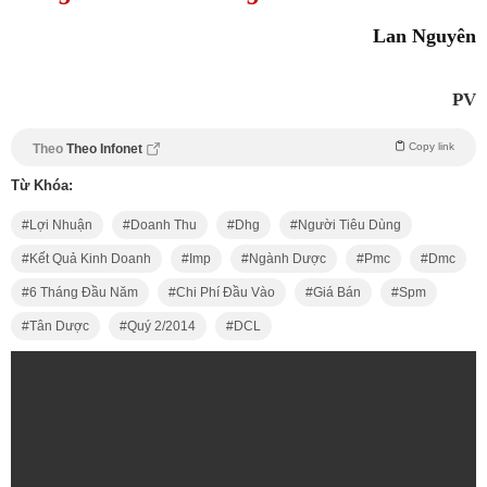
Lan Nguyên
PV
Copy link
Theo
Theo Infonet
Từ Khóa:
Lợi Nhuận
Doanh Thu
Dhg
Người Tiêu Dùng
Kết Quả Kinh Doanh
Imp
Ngành Dược
Pmc
Dmc
6 Tháng Đầu Năm
Chi Phí Đầu Vào
Giá Bán
Spm
Tân Dược
Quý 2/2014
DCL