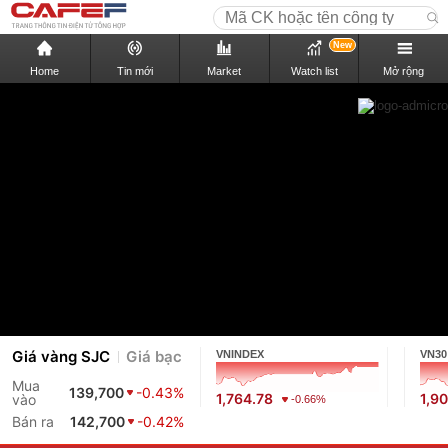
New
Home
Tin mới
Market
Watch list
Mở rộng
Giá vàng SJC
Giá bạc
VNINDEX
VN30
Mua
139,700
-0.43%
1,764.78
1,9
vào
-0.66%
Bán ra
142,700
-0.42%