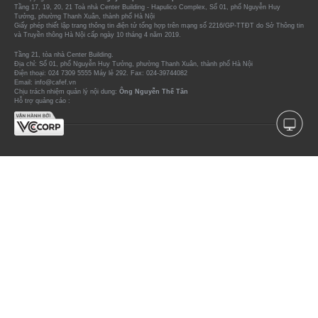
Tầng 17, 19, 20, 21 Toà nhà Center Building - Hapulico Complex, Số 01, phố Nguyễn Huy
Tưởng, phường Thanh Xuân, thành phố Hà Nội
Giấy phép thiết lập trang thông tin điện tử tổng hợp trên mạng số 2216/GP-TTĐT do Sở Thông tin
và Truyền thông Hà Nội cấp ngày 10 tháng 4 năm 2019.
Tầng 21, tòa nhà Center Building.
Địa chỉ: Số 01, phố Nguyễn Huy Tưởng, phường Thanh Xuân, thành phố Hà Nội
Điện thoại: 024 7309 5555 Máy lẻ 292. Fax: 024-39744082
Email: info@cafef.vn
Chịu trách nhiệm quản lý nội dung:
Ông Nguyễn Thế Tân
Hỗ trợ quảng cáo :