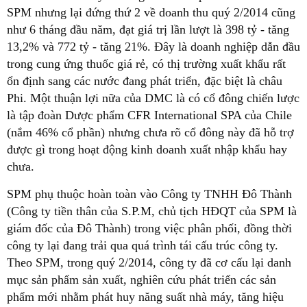
SPM nhưng lại đứng thứ 2 về doanh thu quý 2/2014 cũng
như 6 tháng đầu năm, đạt giá trị lần lượt là 398 tỷ - tăng
13,2% và 772 tỷ - tăng 21%. Đây là doanh nghiệp dẫn đầu
trong cung ứng thuốc giá rẻ, có thị trường xuất khẩu rất
ổn định sang các nước đang phát triển, đặc biệt là châu
Phi. Một thuận lợi nữa của DMC là có cổ đông chiến lược
là tập đoàn Dược phẩm CFR International SPA của Chile
(nắm 46% cổ phần) nhưng chưa rõ cổ đông này đã hỗ trợ
được gì trong hoạt động kinh doanh xuất nhập khẩu hay
chưa.
SPM phụ thuộc hoàn toàn vào Công ty TNHH Đô Thành
(Công ty tiền thân của S.P.M, chủ tịch HĐQT của SPM là
giám đốc của Đô Thành) trong việc phân phối, đồng thời
công ty lại đang trải qua quá trình tái cấu trúc công ty.
Theo SPM, trong quý 2/2014, công ty đã cơ cấu lại danh
mục sản phẩm sản xuất, nghiên cứu phát triển các sản
phẩm mới nhằm phát huy năng suất nhà máy, tăng hiệu