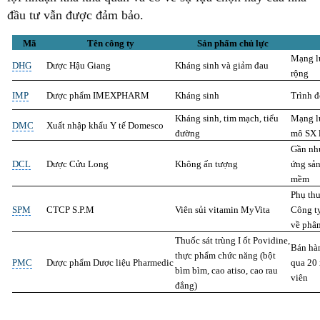
đầu tư vẫn được đảm bảo.
Mã
Tên công ty
Sản phẩm chủ lực
Mạng l
DHG
Dược Hậu Giang
Kháng sinh và giảm đau
rộng
IMP
Dược phẩm IMEXPHARM
Kháng sinh
Trình 
Kháng sinh, tim mạch, tiểu
Mạng l
DMC
Xuất nhập khẩu Y tế Domesco
đường
mô SX 
Gần nh
DCL
Dược Cửu Long
Không ấn tượng
ứng sả
mềm
Phụ th
SPM
CTCP S.P.M
Viên sủi vitamin MyVita
Công t
về phâ
Thuốc sát trùng I ốt Povidine,
Bán hàn
thực phẩm chức năng (bột
PMC
Dược phẩm Dược liệu Pharmedic
qua 20 
bìm bìm, cao atiso, cao rau
viên
đắng)