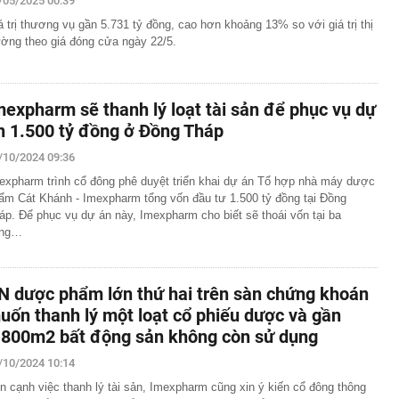
/05/2025 00:39
á trị thương vụ gần 5.731 tỷ đồng, cao hơn khoảng 13% so với giá trị thị
ường theo giá đóng cửa ngày 22/5.
mexpharm sẽ thanh lý loạt tài sản để phục vụ dự
n 1.500 tỷ đồng ở Đồng Tháp
/10/2024 09:36
expharm trình cổ đông phê duyệt triển khai dự án Tổ hợp nhà máy dược
ẩm Cát Khánh - Imexpharm tổng vốn đầu tư 1.500 tỷ đồng tại Đồng
áp. Để phục vụ dự án này, Imexpharm cho biết sẽ thoái vốn tại ba
ông…
N dược phẩm lớn thứ hai trên sàn chứng khoán
uốn thanh lý một loạt cổ phiếu dược và gần
.800m2 bất động sản không còn sử dụng
/10/2024 10:14
n cạnh việc thanh lý tài sản, Imexpharm cũng xin ý kiến cổ đông thông