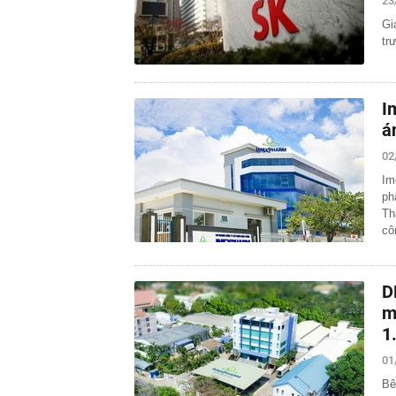
23
Gi
tr
I
á
02
Im
ph
Th
c
D
m
1
01
Bê