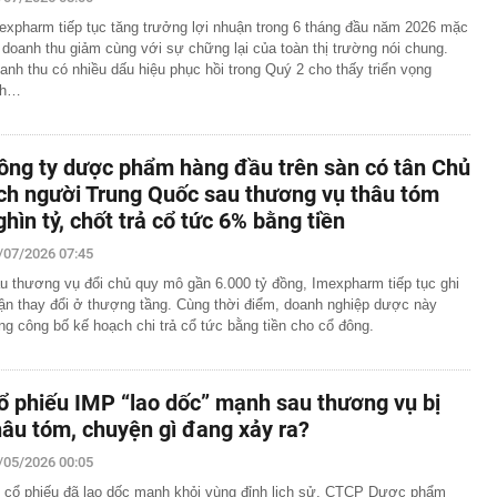
bất ngờ bị đe dọa trước một đối thủ mới: Giá rẻ hơn hẳn,
expharm tiếp tục tăng trưởng lợi nhuận trong 6 tháng đầu năm 2026 mặc
g chốt đơn
 doanh thu giảm cùng với sự chững lại của toàn thị trường nói chung.
 nhà miền Tây: Rộng thênh thang không thấy điểm dừng,
anh thu có nhiều dấu hiệu phục hồi trong Quý 2 cho thấy triển vọng
óc nào cũng quá wow
ch…
Đòn bẩy mở rộng không gian phát triển phía Bắc Thủ đô
n Bắc: Trải qua cuộc "Cuộc đại phẫu" không gây mê,
valand nỗ lực từng ngày để "sòng phẳng" với niềm tin của
ông ty dược phẩm hàng đầu trên sàn có tân Chủ
ịch người Trung Quốc sau thương vụ thâu tóm
m 2 bánh khi đỗ trong khu đô thị ở Hà Nội: Chủ xe lên
ghìn tỷ, chốt trả cổ tức 6% bằng tiền
ỹ thông qua dự luật áp thuế lên tới 100% với nước mua
/07/2026 07:45
u thương vụ đổi chủ quy mô gần 6.000 tỷ đồng, Imexpharm tiếp tục ghi
ng xảy ra với Bamboo Airways?
ận thay đổi ở thượng tầng. Cùng thời điểm, doanh nghiệp dược này
 đô thị sinh thái 2 tỷ USD có 11km ven sông khiến MC Mai
ng công bố kế hoạch chi trả cổ tức bằng tiền cho cổ đông.
ng” ngay trên sóng livestream
 nước ngọt thuộc dạng hiếm ở tỉnh miền Trung: Từng
a biển, nước chuyển từ mặn sang ngọt
ổ phiếu IMP “lao dốc” mạnh sau thương vụ bị
vụ bán kim cương online, ship tận nơi: Chuyên gia cảnh
hâu tóm, chuyện gì đang xảy ra?
/05/2026 00:05
 cổ phiếu đã lao dốc mạnh khỏi vùng đỉnh lịch sử, CTCP Dược phẩm