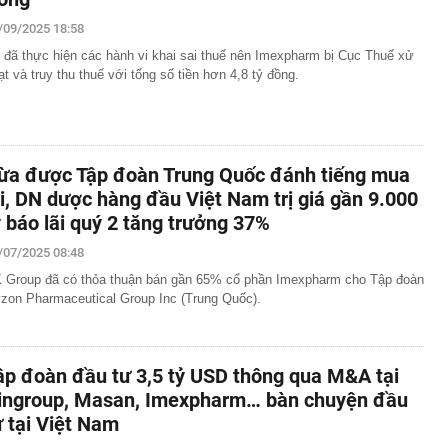
/09/2025 18:58
 đã thực hiện các hành vi khai sai thuế nên Imexpharm bị Cục Thuế xử
ạt và truy thu thuế với tổng số tiền hơn 4,8 tỷ đồng.
ừa được Tập đoàn Trung Quốc đánh tiếng mua
ại, DN dược hàng đầu Việt Nam trị giá gần 9.000
ỷ báo lãi quý 2 tăng trưởng 37%
/07/2025 08:48
 Group đã có thỏa thuận bán gần 65% cổ phần Imexpharm cho Tập đoàn
vzon Pharmaceutical Group Inc (Trung Quốc).
ập đoàn đầu tư 3,5 tỷ USD thông qua M&A tại
ingroup, Masan, Imexpharm… bàn chuyện đầu
ư tại Việt Nam