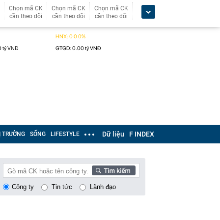
Chọn mã CK
Chọn mã CK
Chọn mã CK
cần theo dõi
cần theo dõi
cần theo dõi
Dữ liệu
F INDEX
Ị TRƯỜNG
SỐNG
LIFESTYLE
Công ty
Tin tức
Lãnh đạo