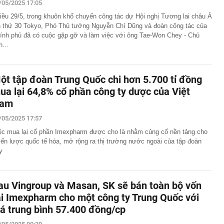
/05/2025 17:05
iều 29/5, trong khuôn khổ chuyến công tác dự Hội nghị Tương lai châu Á
n thứ 30 Tokyo, Phó Thủ tướng Nguyễn Chí Dũng và đoàn công tác của
ính phủ đã có cuộc gặp gỡ và làm việc với ông Tae-Won Chey - Chủ
ch…
ột tập đoàn Trung Quốc chi hơn 5.700 tỉ đồng
ua lại 64,8% cổ phần công ty dược của Việt
am
/05/2025 17:57
ệc mua lại cổ phần Imexpharm được cho là nhằm củng cố nền tảng cho
iến lược quốc tế hóa, mở rộng ra thị trường nước ngoài của tập đoàn
y
au Vingroup và Masan, SK sẽ bán toàn bộ vốn
ại Imexpharm cho một công ty Trung Quốc với
iá trung bình 57.400 đồng/cp