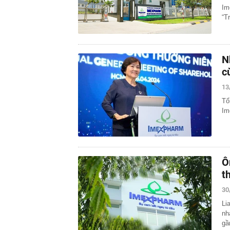
Im
“T
N
c
13
Tổ
Im
Ô
t
30
Li
nh
gầ