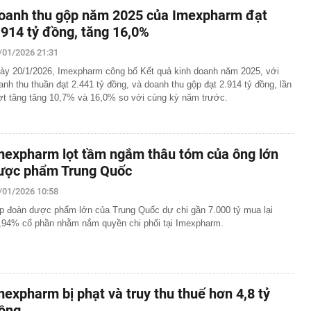
oanh thu gộp năm 2025 của Imexpharm đạt
.914 tỷ đồng, tăng 16,0%
/01/2026 21:31
ày 20/1/2026, Imexpharm công bố Kết quả kinh doanh năm 2025, với
anh thu thuần đạt 2.441 tỷ đồng, và doanh thu gộp đạt 2.914 tỷ đồng, lần
ợt tăng tăng 10,7% và 16,0% so với cùng kỳ năm trước.
mexpharm lọt tầm ngắm thâu tóm của ông lớn
ược phẩm Trung Quốc
/01/2026 10:58
p đoàn dược phẩm lớn của Trung Quốc dự chi gần 7.000 tỷ mua lại
,94% cổ phần nhằm nắm quyền chi phối tại Imexpharm.
mexpharm bị phạt và truy thu thuế hơn 4,8 tỷ
ồng