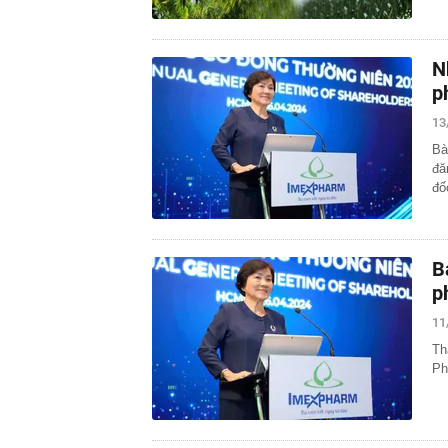
N
p
13
Bà
đă
đố
B
p
11
Th
Ph