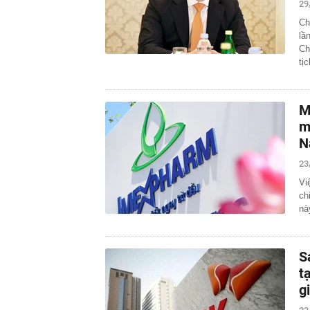
29
Ch
lầ
Ch
tị
M
m
N
23
Vi
ch
nà
S
t
g