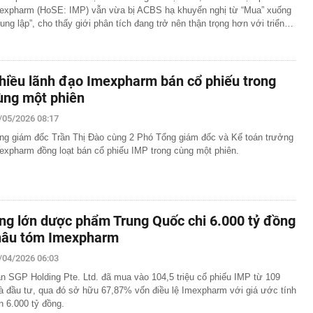
expharm (HoSE: IMP) vẫn vừa bị ACBS hạ khuyến nghị từ “Mua” xuống
rung lập”, cho thấy giới phân tích đang trở nên thận trọng hơn với triển…
hiều lãnh đạo Imexpharm bán cổ phiếu trong
ùng một phiên
/05/2026 08:17
ng giám đốc Trần Thị Đào cùng 2 Phó Tổng giám đốc và Kế toán trưởng
expharm đồng loạt bán cổ phiếu IMP trong cùng một phiên.
ng lớn dược phẩm Trung Quốc chi 6.000 tỷ đồng
hâu tóm Imexpharm
/04/2026 06:03
an SGP Holding Pte. Ltd. đã mua vào 104,5 triệu cổ phiếu IMP từ 109
à đầu tư, qua đó sở hữu 67,87% vốn điều lệ Imexpharm với giá ước tính
n 6.000 tỷ đồng.