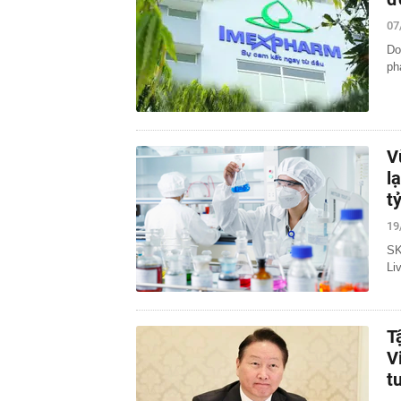
07
Do
ph
V
l
t
19
SK
Li
T
V
t