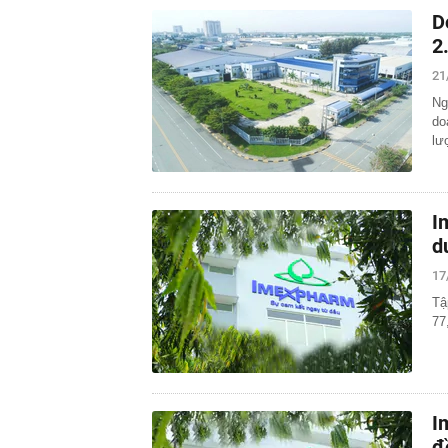
D
2
21
Ng
do
lư
I
d
17
Tậ
77
I
đ