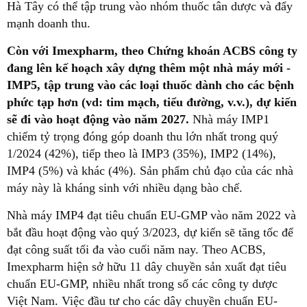
Hà Tây có thể tập trung vào nhóm thuốc tân dược và đẩy
mạnh doanh thu.
Còn với Imexpharm, theo Chứng khoán ACBS công ty
đang lên kế hoạch xây dựng thêm một nhà máy mới -
IMP5, tập trung vào các loại thuốc dành cho các bệnh
phức tạp hơn (vd: tim mạch, tiểu đường, v.v.), dự kiến
sẽ đi vào hoạt động vào năm 2027.
Nhà máy IMP1
chiếm tỷ trọng đóng góp doanh thu lớn nhất trong quý
1/2024 (42%), tiếp theo là IMP3 (35%), IMP2 (14%),
IMP4 (5%) và khác (4%). Sản phẩm chủ đạo của các nhà
máy này là kháng sinh với nhiều dạng bào chế.
Nhà máy IMP4 đạt tiêu chuẩn EU-GMP vào năm 2022 và
bắt đầu hoạt động vào quý 3/2023, dự kiến sẽ tăng tốc để
đạt công suất tối đa vào cuối năm nay. Theo ACBS,
Imexpharm hiện sở hữu 11 dây chuyền sản xuất đạt tiêu
chuẩn EU-GMP, nhiều nhất trong số các công ty dược
Việt Nam. Việc đầu tư cho các dây chuyền chuẩn EU-