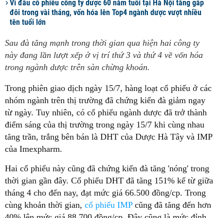
Vì đâu cổ phiếu công ty dược 60 năm tuổi tại Hà Nội tăng gấp
đôi trong vài tháng, vốn hóa lên Top4 ngành dược vượt nhiều
tên tuổi lớn
Sau đà tăng mạnh trong thời gian qua hiện hai công ty
này đang lần lượt xếp ở vị trí thứ 3 và thứ 4 về vốn hóa
trong ngành dược trên sàn chừng khoán.
Trong phiên giao dịch ngày 15/7, hàng loạt cổ phiếu ở các
nhóm ngành trên thị trường đã chứng kiến đà giảm ngay
từ ngày. Tuy nhiên, có cổ phiếu ngành dược đã trở thành
điểm sáng của thị trường trong ngày 15/7 khi cùng nhau
tăng trần, trắng bên bán là DHT của Dược Hà Tây và IMP
của Imexpharm.
Hai cổ phiếu này cũng đã chứng kiến đà tăng 'nóng' trong
thời gian gần đây. Cổ phiếu DHT đã tăng 151% kể từ giữa
tháng 4 cho đến nay, đạt mức giá 66.500 đồng/cp. Trong
cùng khoản thời gian,
cổ phiếu IMP
cũng đã tăng đến hơn
40% lên mức giá 88.700 đồng/cp. Đây cũng là mức đỉnh