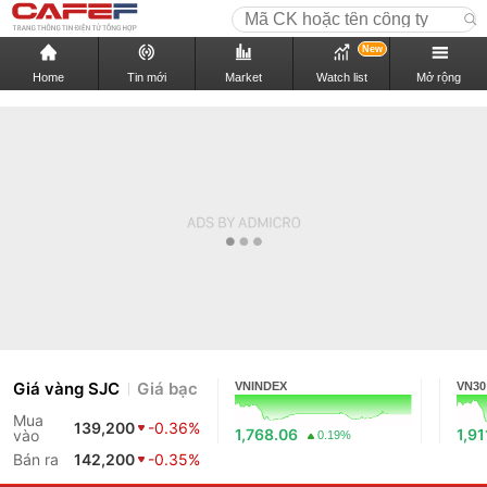
New
Home
Tin mới
Market
Watch list
Mở rộng
Giá vàng SJC
Giá bạc
VNINDEX
VN30
Mua
139,200
-0.36%
1,768.06
1,91
vào
0.19%
Bán ra
142,200
-0.35%