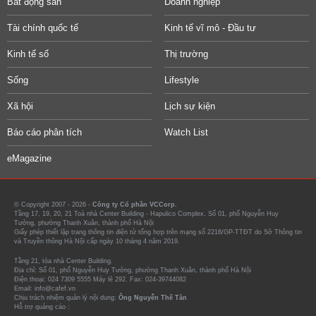
Bất động sản
Doanh nghiệp
Tài chính quốc tế
Kinh tế vĩ mô - Đầu tư
Kinh tế số
Thị trường
Sống
Lifestyle
Xã hội
Lịch sự kiện
Báo cáo phân tích
Watch List
eMagazine
© Copyright 2007 - 2026 -
Công ty Cổ phần VCCorp.
Tầng 17, 19, 20, 21 Toà nhà Center Building - Hapulico Complex, Số 01, phố Nguyễn Huy
Tưởng, phường Thanh Xuân, thành phố Hà Nội
Giấy phép thiết lập trang thông tin điện tử tổng hợp trên mạng số 2216/GP-TTĐT do Sở Thông tin
và Truyền thông Hà Nội cấp ngày 10 tháng 4 năm 2019.
Tầng 21, tòa nhà Center Building.
Địa chỉ: Số 01, phố Nguyễn Huy Tưởng, phường Thanh Xuân, thành phố Hà Nội
Điện thoại: 024 7309 5555 Máy lẻ 292. Fax: 024-39744082
Email: info@cafef.vn
Chịu trách nhiệm quản lý nội dung:
Ông Nguyễn Thế Tân
Hỗ trợ quảng cáo :