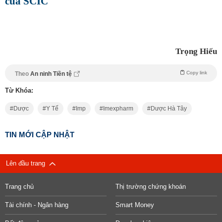
của SCIC
Trọng Hiếu
Copy link
Theo
An ninh Tiền tệ
Từ Khóa:
Dược
Y Tế
Imp
Imexpharm
Dược Hà Tây
TIN MỚI CẬP NHẬT
Lên đầu trang
Trang chủ
Thị trường chứng khoán
Tài chính - Ngân hàng
Smart Money