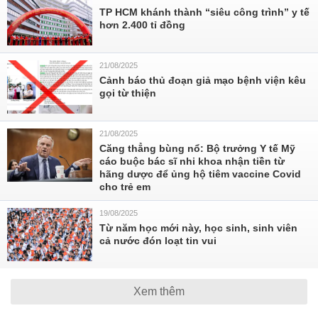
TP HCM khánh thành “siêu công trình” y tế
hơn 2.400 tỉ đồng
21/08/2025
Cảnh báo thủ đoạn giả mạo bệnh viện kêu
gọi từ thiện
21/08/2025
Căng thẳng bùng nổ: Bộ trưởng Y tế Mỹ
cáo buộc bác sĩ nhi khoa nhận tiền từ
hãng dược để ủng hộ tiêm vaccine Covid
cho trẻ em
19/08/2025
Từ năm học mới này, học sinh, sinh viên
cả nước đón loạt tin vui
Xem thêm