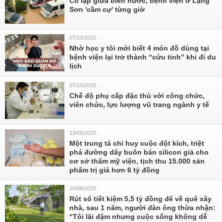
Cô lập giữa biển nước, bệnh viện ở Lạng
Sơn 'cầm cự' từng giờ
07/10/2025
Nhờ học y tôi mới biết 4 món đồ dùng tại
bệnh viện lại trở thành “cứu tinh” khi đi du
lịch
07/10/2025
Chế độ phụ cấp đặc thù với công chức,
viên chức, lực lượng vũ trang ngành y tế
23/09/2025
Một trung tá chỉ huy cuộc đột kích, triệt
phá đường dây buôn bán silicon giả cho
cơ sở thẩm mỹ viện, tịch thu 15.000 sản
phẩm trị giá hơn 6 tỷ đồng
20/09/2025
Rút sổ tiết kiệm 5,5 tỷ đồng để về quê xây
nhà, sau 1 năm, người đàn ông thừa nhận:
“Tôi lãi đậm nhưng cuộc sống không dễ