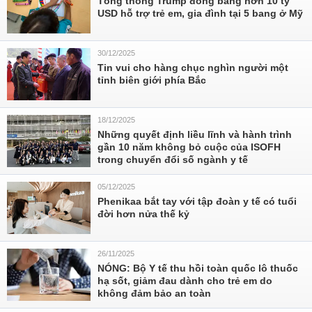
Tổng thống Trump đóng băng hơn 10 tỷ
USD hỗ trợ trẻ em, gia đình tại 5 bang ở Mỹ
30/12/2025
Tin vui cho hàng chục nghìn người một
tỉnh biên giới phía Bắc
18/12/2025
Những quyết định liều lĩnh và hành trình
gần 10 năm không bỏ cuộc của ISOFH
trong chuyển đổi số ngành y tế
05/12/2025
Phenikaa bắt tay với tập đoàn y tế có tuổi
đời hơn nửa thế kỷ
26/11/2025
NÓNG: Bộ Y tế thu hồi toàn quốc lô thuốc
hạ sốt, giảm đau dành cho trẻ em do
không đảm bảo an toàn