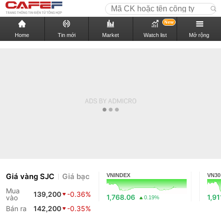
New
Home
Tin mới
Market
Watch list
Mở rộng
Giá vàng SJC
Giá bạc
VNINDEX
VN30
Mua
139,200
-0.36%
1,768.06
1,91
vào
0.19%
Bán ra
142,200
-0.35%