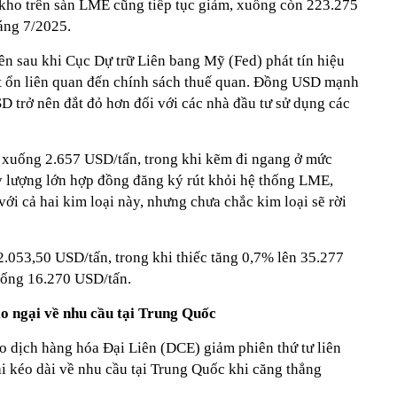
n kho trên sàn LME cũng tiếp tục giảm, xuống còn 223.275
háng 7/2025.
n sau khi Cục Dự trữ Liên bang Mỹ (Fed) phát tín hiệu
bất ổn liên quan đến chính sách thuế quan. Đồng USD mạnh
D trở nên đắt đỏ hơn đối với các nhà đầu tư sử dụng các
xuống 2.657 USD/tấn, trong khi kẽm đi ngang ở mức
y lượng lớn hợp đồng đăng ký rút khỏi hệ thống LME,
ới cả hai kim loại này, nhưng chưa chắc kim loại sẽ rời
053,50 USD/tấn, trong khi thiếc tăng 0,7% lên 35.277
ống 16.270 USD/tấn.
lo ngại về nhu cầu tại Trung Quốc
ao dịch hàng hóa Đại Liên (DCE) giảm phiên thứ tư liên
gại kéo dài về nhu cầu tại Trung Quốc khi căng thẳng