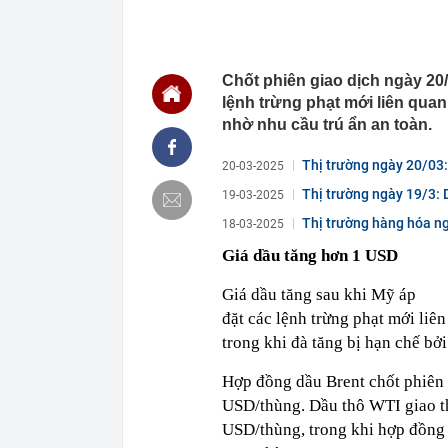
00:01
VNPT nắm giữ 
Viettel Global
00:01
Nắm trong ta
MWG chỉ nga
Chốt phiên giao dịch ngày 20
00:01
Khám xét ngôi
lệnh trừng phạt mới liên quan
5 thỏi vàng gi
nhờ nhu cầu trú ẩn an toàn.
23:28
4 dấu hiệu nh
23:12
Quốc gia có l
Thị trường ngày 20/03:
20-03-2025
vượt Hàn Quốc
Thị trường ngày 19/3: 
19-03-2025
23:01
Người bán trá
nghề lại kiểm 
Thị trường hàng hóa n
18-03-2025
23:00
Tiếp viên tàu
Giá dầu tăng hơn 1 USD
sao nhiều hơn
22:34
Cụ bà 70 tuổi
Giá dầu tăng sau khi Mỹ áp
biết bí quyết
đặt các lệnh trừng phạt mới liê
22:34
Ngôi nhà chứ
trong khi đà tăng bị hạn chế b
22:31
Giá vàng vượt
Hợp đồng dầu Brent chốt phiên
22:30
Một doanh ngh
USD/thùng. Dầu thô WTI giao t
22:08
Lời khuyên ch
USD/thùng, trong khi hợp đồng