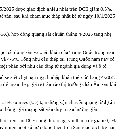
5/2025 được giao dịch nhiều nhất trên DCE giảm 0,5%,
tệ/tấn, sau khi chạm mức thấp nhất kể từ ngày 10/1/2025
SGX), hợp đồng quặng sắt chuẩn tháng 4/2025 tăng nhẹ
h vực bất động sản và xuất khẩu của Trung Quốc trong năm
 và 4-5%. Tổng nhu cầu thép tại Trung Quốc năm nay có
một phần bởi nhu cầu tăng từ ngành gia dụng và ô tô.
ố sẽ siết chặt hạn ngạch nhập khẩu thép từ tháng 4/2025,
để ngăn thép giá rẻ tràn vào thị trường châu Âu, sau khi
eral Resources (Úc) tạm dừng vận chuyển quặng từ dự án
o thông, giá quặng sắt vẫn duy trì xu hướng giảm.
khác trên sàn DCE cũng đi xuống, với than cốc giảm 0,2%
uy nhiên, một số hợp đồng thép trên Sàn giao dịch kỳ hạn