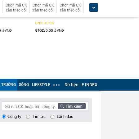
Chọn mã CK
Chọn mã CK
Chọn mã CK
cần theo dõi
cần theo dõi
cần theo dõi
Dữ liệu
F INDEX
Ị TRƯỜNG
SỐNG
LIFESTYLE
Công ty
Tin tức
Lãnh đạo