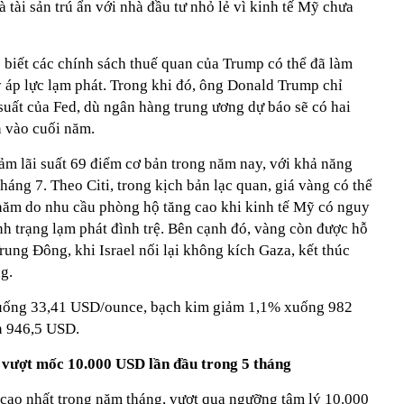
 tài sản trú ẩn với nhà đầu tư nhỏ lẻ vì kinh tế Mỹ chưa
 biết các chính sách thuế quan của Trump có thể đã làm
y áp lực lạm phát. Trong khi đó, ông Donald Trump chỉ
 suất của Fed, dù ngân hàng trung ương dự báo sẽ có hai
n vào cuối năm.
ảm lãi suất 69 điểm cơ bản trong năm nay, với khả năng
háng 7. Theo Citi, trong kịch bản lạc quan, giá vàng có thể
năm do nhu cầu phòng hộ tăng cao khi kinh tế Mỹ có nguy
nh trạng lạm phát đình trệ. Bên cạnh đó, vàng còn được hỗ
Trung Đông, khi Israel nối lại không kích Gaza, kết thúc
g.
xuống 33,41 USD/ounce, bạch kim giảm 1,1% xuống 982
n 946,5 USD.
 vượt mốc 10.000 USD lần đầu trong 5 tháng
cao nhất trong năm tháng, vượt qua ngưỡng tâm lý 10.000