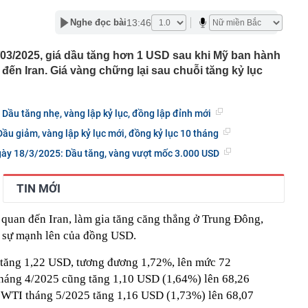
lượng tiền hơn 62.000 tỷ đồng, lớn hơn cả Vinhomes,
13:46
Nghe đọc bài
y Điện Máy Xanh, Bách Hóa Xanh, An Khang, vốn hóa
ng DMX
/03/2025, giá dầu tăng hơn 1 USD sau khi Mỹ ban hành
 nhà cổ, phát hiện 'kho báu' gồm 1.000 đồng tiền vàng và
 đến Iran. Giá vàng chững lại sau chuỗi tăng kỷ lục
ấu trong nhiều ngăn bí mật - giá trị hơn 18 tỷ đồng
ận biết ngôi nhà có phong thuỷ không thuận lợi
ượng khách đến Việt Nam đông nhất 7 tháng đầu năm,
 Dầu tăng nhẹ, vàng lập kỷ lục, đồng lập đỉnh mới
 và Nga, gấp gần 6 lần Ấn Độ
Dầu giảm, vàng lập kỷ lục mới, đồng kỷ lục 10 tháng
i cây tiết lộ: Khách thường chọn quả to, người trong
tra 5 chi tiết này trước
gày 18/3/2025: Dầu tăng, vàng vượt mốc 3.000 USD
 cao tốc quỳ gối 1h an ủi khách: 7 năm sau ở khách sạn 5
 ở nhà, bay hạng thương gia
TIN MỚI
 có xương trẻ khỏe như phụ nữ 30, bác sĩ kinh ngạc khi
n quan đến Iran, làm gia tăng căng thẳng ở Trung Đông,
a đựng tâm huyết của NSND Tự Long
ởi sự mạnh lên của đồng USD.
 4.300 USD/ounce, chuyên gia dự báo đỉnh mới
 tăng 1,22 USD, tương đương 1,72%, lên mức 72
iệp dầu khí đem hơn 42.200 tỷ đồng gửi ngân hàng
háng 4/2025 cũng tăng 1,10 USD (1,64%) lên 68,26
o những người không rút điện ấm siêu tốc trước khi ngủ
 WTI tháng 5/2025 tăng 1,16 USD (1,73%) lên 68,07