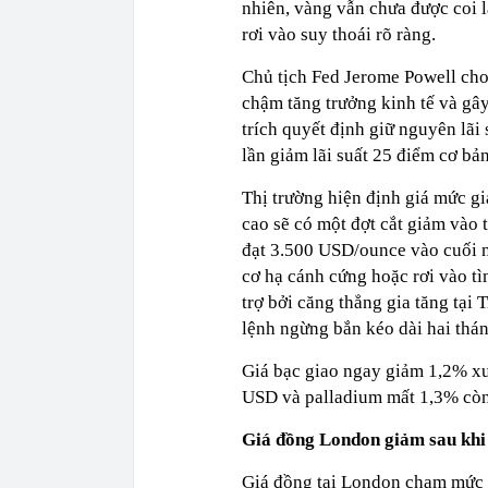
nhiên, vàng vẫn chưa được coi là
rơi vào suy thoái rõ ràng.
Chủ tịch Fed Jerome Powell cho
chậm tăng trưởng kinh tế và gâ
trích quyết định giữ nguyên lãi
lần giảm lãi suất 25 điểm cơ bả
Thị trường hiện định giá mức gi
cao sẽ có một đợt cắt giảm vào t
đạt 3.500 USD/ounce vào cuối 
cơ hạ cánh cứng hoặc rơi vào tì
trợ bởi căng thẳng gia tăng tại 
lệnh ngừng bắn kéo dài hai thán
Giá bạc giao ngay giảm 1,2% 
USD và palladium mất 1,3% cò
Giá đồng London giảm sau khi
Giá đồng tại London chạm mức 