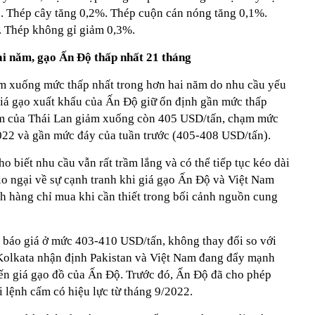
. Thép cây tăng 0,2%. Thép cuộn cán nóng tăng 0,1%.
 Thép không gỉ giảm 0,3%.
i năm, gạo Ấn Độ thấp nhất 21 tháng
ảm xuống mức thấp nhất trong hơn hai năm do nhu cầu yếu
giá gạo xuất khẩu của Ấn Độ giữ ổn định gần mức thấp
ấm của Thái Lan giảm xuống còn 405 USD/tấn, chạm mức
2022 và gần mức đáy của tuần trước (405-408 USD/tấn).
 biết nhu cầu vẫn rất trầm lắng và có thể tiếp tục kéo dài
 lo ngại về sự cạnh tranh khi giá gạo Ấn Độ và Việt Nam
ch hàng chỉ mua khi cần thiết trong bối cảnh nguồn cung
báo giá ở mức 403-410 USD/tấn, không thay đổi so với
Kolkata nhận định Pakistan và Việt Nam đang đẩy mạnh
ến giá gạo đồ của Ấn Độ. Trước đó, Ấn Độ đã cho phép
 lệnh cấm có hiệu lực từ tháng 9/2022.