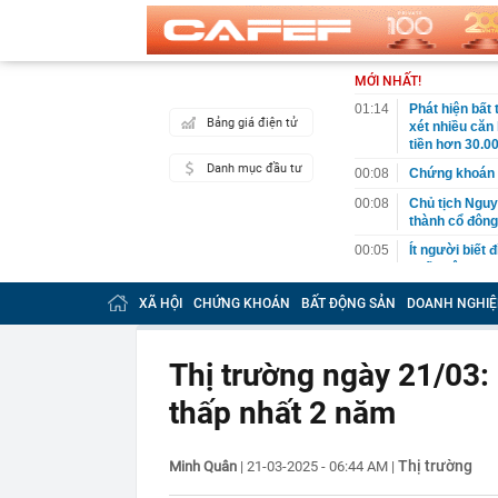
MỚI NHẤT!
01:14
Phát hiện bất
Bảng giá điện tử
xét nhiều căn
tiền hơn 30.00
Danh mục đầu tư
00:08
Chứng khoán 
00:08
Chủ tịch Nguy
thành cổ đông
00:05
Ít người biết 
nhất biên cươ
trekking
XÃ HỘI
CHỨNG KHOÁN
BẤT ĐỘNG SẢN
DOANH NGHIỆ
00:05
Việt Nam có 1
giường bệnh, 
2026"
Thị trường ngày 21/03: 
00:05
56 mã chứng k
thấp nhất 2 năm
00:03
Một doanh ngh
năm 2026, lợ
00:03
Chứng khoán 
Thị trường
Minh Quân
|
21-03-2025 - 06:44 AM
|
ngay trong th