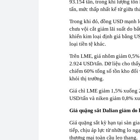
93.154 tấn, trong khi lượng tồ
tấn, mức thấp nhất kể từ giữa t
Trong khi đó, đồng USD mạnh lê
chưa vội cắt giảm lãi suất do 
khiến kim loại định giá bằng US
loại tiền tệ khác.
Trên LME, giá nhôm giảm 0,5% 
2.924 USD/tấn. Dữ liệu cho thấ
chiếm 60% tổng số tồn kho đối v
khỏi thị trường.
Giá chì LME giảm 1,5% xuống 2.
USD/tấn và niken giảm 0,8% xu
Giá quặng sắt Dalian giảm do 
Giá quặng sắt kỳ hạn tại sàn gi
tiếp, chịu áp lực từ những lo n
thương mại toàn cầu leo thang.