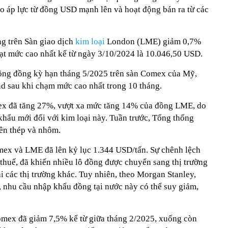
do áp lực từ đồng USD mạnh lên và hoạt động bán ra từ các
g trên Sàn giao dịch
kim loại
London (LME) giảm 0,7%
ạt mức cao nhất kể từ ngày 3/10/2024 là 10.046,50 USD.
đồng đồng kỳ hạn tháng 5/2025 trên sàn Comex của Mỹ,
d sau khi chạm mức cao nhất trong 10 tháng.
ex đã tăng 27%, vượt xa mức tăng 14% của đồng LME, do
hẩu mới đối với kim loại này. Tuần trước, Tổng thống
ên thép và nhôm.
mex và LME đã lên kỷ lục 1.344 USD/tấn. Sự chênh lệch
 thuế, đã khiến nhiều lô đồng được chuyển sang thị trường
i các thị trường khác. Tuy nhiên, theo Morgan Stanley,
, nhu cầu nhập khẩu đồng tại nước này có thể suy giảm,
omex đã giảm 7,5% kể từ giữa tháng 2/2025, xuống còn