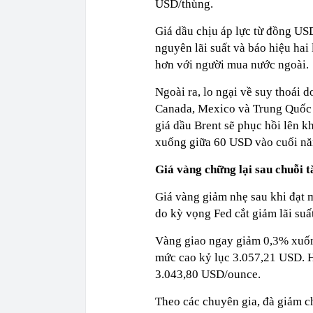
USD/thùng.
Giá dầu chịu áp lực từ đồng US
nguyên lãi suất và báo hiệu hai
hơn với người mua nước ngoài.
Ngoài ra, lo ngại về suy thoái 
Canada, Mexico và Trung Quốc 
giá dầu Brent sẽ phục hồi lên 
xuống giữa 60 USD vào cuối nă
Giá vàng chững lại sau chuỗi t
Giá vàng giảm nhẹ sau khi đạt m
do kỳ vọng Fed cắt giảm lãi suất
Vàng giao ngay giảm 0,3% xuố
mức cao kỷ lục 3.057,21 USD. H
3.043,80 USD/ounce.
Theo các chuyên gia, đà giảm ch