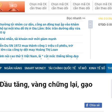
Chọn mã CK
Chọn mã CK
Chọn mã CK
Chọn mã CK
cần theo dõi
cần theo dõi
cần theo dõi
cần theo dõi
Đọc nhanh >>
 thường từ nhóm cư dân, công an đồng loạt ập vào khám
 hộ tại một khu đô thị ở Gia Lâm: Bóc trần đường dây rửa
0 tỷ
khó nhằn, tài khoản mở mới giảm mạnh
ễn Du SN 1972 mua thành công 1 triệu cổ phiếu, trở
 lớn của công ty dệt may Hoàng Thị Loan
đỉnh núi cao thứ 5 Việt Nam, là “ cột mốc thiêng liêng đẹp
ng” ở độ cao trên 3.000m, điểm đến "trong mơ" của dân
P
NGÂN HÀNG
SMART MONEY
TÀI CHÍNH QUỐC TẾ
VĨ MÔ
KINH TẾ SỐ
TH
 hệ thống y khoa tư nhân sở hữu 14 bệnh viện, 2.900
vừa được vinh danh "Hệ thống Y khoa tốt nhất Việt Nam
Dầu tăng, vàng chững lại, gạo
hoán bị HoSE cắt margin trong tháng 8
iệp Việt thu hơn 1 tỷ USD ở nước ngoài trong nửa đầu
i nhuận tăng hơn 120%
Vietcap dự phóng VN-Index có thể chạm mốc 1.885 điểm
Chia sẻ
áng 8