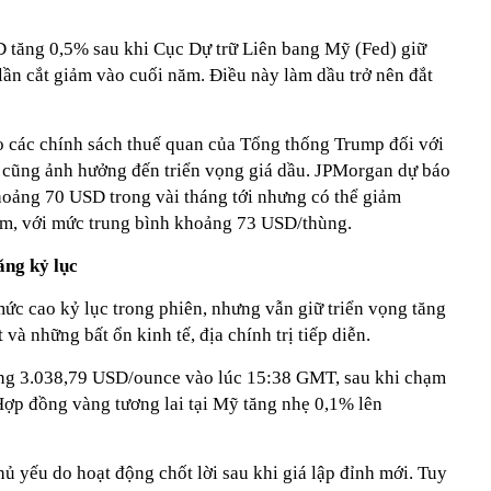
D tăng 0,5% sau khi Cục Dự trữ Liên bang Mỹ (Fed) giữ
 lần cắt giảm vào cuối năm. Điều này làm dầu trở nên đắt
do các chính sách thuế quan của Tổng thống Trump đối với
cũng ảnh hưởng đến triển vọng giá dầu. JPMorgan dự báo
khoảng 70 USD trong vài tháng tới nhưng có thể giảm
m, với mức trung bình khoảng 73 USD/thùng.
ăng kỷ lục
ức cao kỷ lục trong phiên, nhưng vẫn giữ triển vọng tăng
 và những bất ổn kinh tế, địa chính trị tiếp diễn.
ng 3.038,79 USD/ounce vào lúc 15:38 GMT, sau khi chạm
ợp đồng vàng tương lai tại Mỹ tăng nhẹ 0,1% lên
ủ yếu do hoạt động chốt lời sau khi giá lập đỉnh mới. Tuy