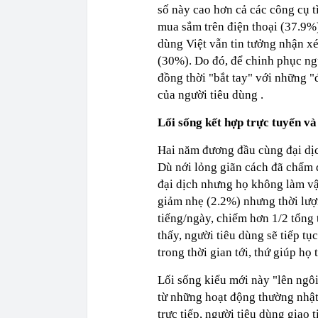
số này cao hơn cả các công cụ 
mua sắm trên điện thoại (37.9%)
dùng Việt vẫn tin tưởng nhận x
(30%). Do đó, để chinh phục ng
đồng thời "bắt tay" với những 
của người tiêu dùng .
Lối sống kết hợp trực tuyến và
Hai năm đương đầu cùng đại dịc
Dù nới lỏng giãn cách đã chấm d
đại dịch nhưng họ không làm vậ
giảm nhẹ (2.2%) nhưng thời lượn
tiếng/ngày, chiếm hơn 1/2 tổng
thấy, người tiêu dùng sẽ tiếp tụ
trong thời gian tới, thứ giúp họ
Lối sống kiểu mới này "lên ngôi
từ những hoạt động thường nhật
trực tiếp, người tiêu dùng giao 