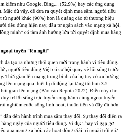
tìm kiếm như Google, Bing,... (52.9%) hay các ứng dụng
. Mặc dù vậy, để đưa ra quyết định mua sắm, người tiêu
ét từ người khác (90%) hơn là quảng cáo từ thương hiệu
ười tiêu dùng hiện nay, đầu tư ngân sách vào mạng xã hội,
"đồng minh" có tầm ảnh hưởng lớn tới quyết định mua hàng
 ngoại tuyến "lên ngôi"
h đã tạo ra những thói quen mới trong hành vi tiêu dùng.
ứt, người tiêu dùng Việt có cơ hội quay về lối sống trước
y. Thời gian lên mạng trung bình của họ tuy có xu hướng
g lên mạng qua thiết bị di động lại tăng tới hơn 3.5
 thời gian lên mạng (Báo cáo Repota 2022). Điều này cho
c duy trì lối sống trực tuyến song hành cùng ngoại tuyến
 trải nghiệm cuộc sống linh hoạt, thuận tiện và đầy đủ hơn.
" dẫn đến hành trình mua sắm thay đổi. Sự thay đổi diễn ra
 hàng ngày của người tiêu dùng. Ví dụ: Thay vì gặp gỡ
tiếp qua mạng xã hội; các hoạt động giải trí ngoài trời giờ