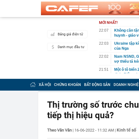
MỚI NHẤT!
22:07
Không cần tặn
Bảng giá điện tử
huynh - giáo 
22:03
Ukraine tập k
Danh mục đầu tư
của Nga
22:02
Nam NSND, Giá
vợ thiếu tá ké
21:51
Một ô tô biển
định: Riêng t
21:37
Tổng thống Tr
XÃ HỘI
CHỨNG KHOÁN
BẤT ĐỘNG SẢN
DOANH NGHIỆ
21:35
Du khách Tây:
nghiện rất cao
Thị trường số trước chu
21:20
Miền Bắc sắp
tiếp thị hiệu quả?
21:16
4 món ăn ngon 
38 lần táo: Ph
21:14
Cậu bé hồi nh
Kinh tế số
Theo Vân Vân
|
16-06-2022 - 11:32 AM
|
“ngôi sao”, c
21:06
Tịch thu hơn 1