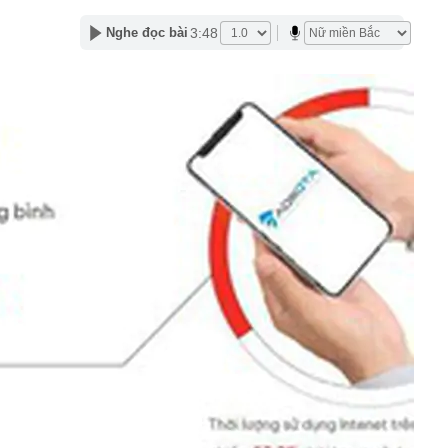
ng Quốc
3:48
Nghe đọc bài
 bất ngờ lớn: Nhược điểm chính sẽ sớm trở thành dĩ
h nổi tiếng sau một đêm
t định giá đất, bất động sản có hạ nhiệt?
tuyên bố sẽ xây 10.000 trạm đổi pin ô tô điện vào năm
1 triệu xe mỗi ngày chỉ với 3 phút
97 bỗng gây sốt MXH vì nữ sinh được lên trang bìa quá
i cô gái này giờ đã là Tiến sĩ, giảng viên ĐH!
Trọng SN 2000 và 29 người trong chuyên án phức tạp,
iữ đặc biệt lớn
tốc, Nga không đứng yên: Cuộc đua ai nhanh hơn đang
 mặt trận khác
thử đường sắt gần 9.000 tỷ ở Phú Quốc?
ng Thanh vừa công bố thay đổi lớn
ảo hiểm đầu tư cổ phiếu lãi, lỗ ra sao?