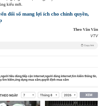
dùng kiểu mới.
n đổi số mang lợi ích cho chính quyền,
p
Theo Vân Vân
VTV
Copy link
,
người tiêu dùng,
tiếp cận Internet,
người dùng internet,
tìm kiếm thông tin,
ụ tìm kiếm,
ứng dụng mua sắm,
quyết định mua sắm
XEM
 THEO NGÀY