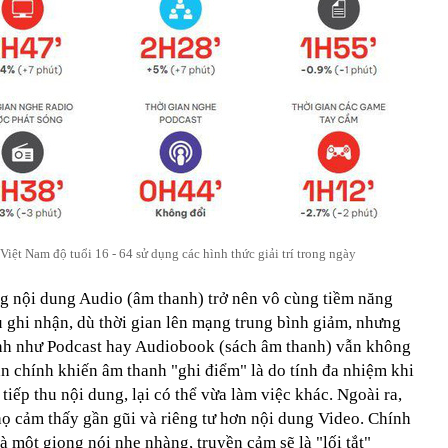
Việt Nam độ tuổi 16 - 64 sử dụng các hình thức giải trí trong ngày
g nội dung Audio (âm thanh) trở nên vô cùng tiềm năng
ệu ghi nhận, dù thời gian lên mạng trung bình giảm, nhưng
anh như Podcast hay Audiobook (sách âm thanh) vẫn không
n chính khiến âm thanh "ghi điểm" là do tính đa nhiệm khi
tiếp thu nội dung, lại có thể vừa làm việc khác. Ngoài ra,
ọ cảm thấy gần gũi và riêng tư hơn nội dung Video. Chính
à một giọng nói nhẹ nhàng, truyền cảm sẽ là "lối tắt"