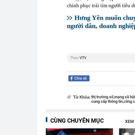
chinh phục trái tim người tiêu 
Hưng Yên muốn chuyể
người dân, doanh nghiệ
Theo
VTV
Chia sẻ
thị trường số,
mạng xã hội
Từ Khóa:
cung cấp thông tin,
công c
CÙNG CHUYÊN MỤC
XEM