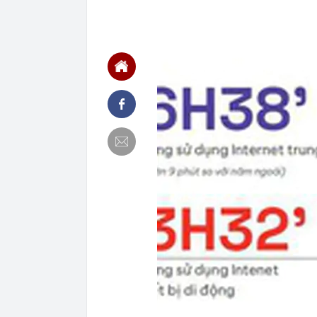
xe khách Tru
21:05
Su-57 ẩn chứa
vãng
20:52
Cô gái vô dan
20:46
Nhà nước quyế
20:45
Một 'vua pin' 
2028, phục vụ 
20:45
Tờ báo năm 19
xinh: Ngoài đờ
20:44
Bắt Lê Quang 
tang vật thu g
20:43
Ukraine tăng 
diễn ra ở một
20:38
Khi nào chạy 
20:38
Tập đoàn Mườ
20:37
Doanh nghiệp b