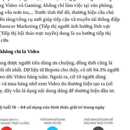
ung Video và Gaming; không chỉ làm việc tại văn phòng,
vẫn trơn tru,... Trước tình thế đó, thương hiệu cần chủ
n tảng/công cụ mới giúp tiếp cận và truyền tải thông điệp
fluencer Marketing (Tiếp thị người ảnh hưởng lĩnh vực
ếp thị hội thảo trực tuyến) đang là xu hướng tiếp thị
 cửa.
không chỉ là Video
dung được người tiêu dùng ưa chuộng, đồng thời cũng là
ổi tốt nhất. Dữ liệu từ Repota cho thấy, có tới 94.3% người
theo dõi Video hàng tuần. Ngoài ra, cứ 10 người dùng
ch và mua hàng nhờ xem Video do thương hiệu tạo ra (số
y, đây vẫn là dạng nội dung đáng để thương hiệu đầu tư.