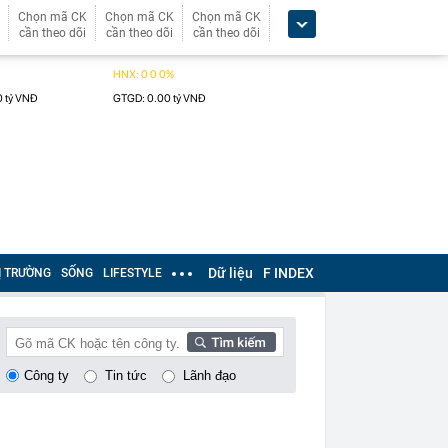
Chọn mã CK
Chọn mã CK
Chọn mã CK
cần theo dõi
cần theo dõi
cần theo dõi
Dữ liệu
F INDEX
Ị TRƯỜNG
SỐNG
LIFESTYLE
Công ty
Tin tức
Lãnh đạo