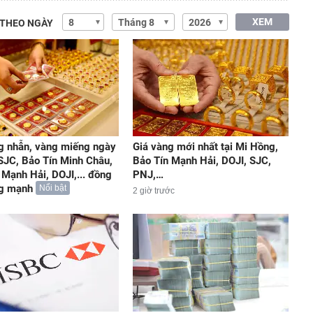
XEM
 THEO NGÀY
g nhẫn, vàng miếng ngày
Giá vàng mới nhất tại Mi Hồng,
 SJC, Bảo Tín Minh Châu,
Bảo Tín Mạnh Hải, DOJI, SJC,
 Mạnh Hải, DOJI,... đồng
PNJ,…
ng mạnh
Nổi bật
2 giờ trước