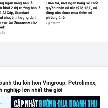
ờng ngân hàng bán lẻ:
Tuần tới, một ngân hàng sẽ chốt
t khỏi 2 thị trường bán lẻ
quyền nhận cổ tức tỷ lệ 15%, cổ
và Ai Cập, Standard
đông còn được mua thêm cổ
ed chuyển nhượng danh
phiếu giá rẻ
 vay tại Singapore cho
2 giờ trước
ank
rước
anh thu lớn hơn Vingroup, Petrolimex,
nghiệp lớn nhất thế giới
ớn