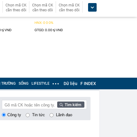
Chọn mã CK
Chọn mã CK
Chọn mã CK
cần theo dõi
cần theo dõi
cần theo dõi
Dữ liệu
F INDEX
Ị TRƯỜNG
SỐNG
LIFESTYLE
Công ty
Tin tức
Lãnh đạo