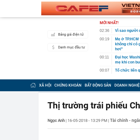
MỚI NHẤT!
02:36
Vì sao người c
Bảng giá điện tử
00:19
Mẹ ở TP.HCM t
không chỉ có 
Danh mục đầu tư
hơi”
00:11
Đại học Washin
mẹ khi con bu
00:07
Tổ chức liên 
Digiworld
00:05
VNDIRECT đưa
XÃ HỘI
CHỨNG KHOÁN
BẤT ĐỘNG SẢN
DOANH NGHIỆ
khoán
00:04
Doanh nghiệp 
đăng ký vào n
Thị trường trái phiếu 
00:03
Lịch chốt quy
tức tiền mặt 
Tài chính - ng
Ngọc Anh
|
16-05-2018 - 13:29 PM
|
00:02
"Sự thật" về 
00:01
Chuyên gia ch
vào nhịp són