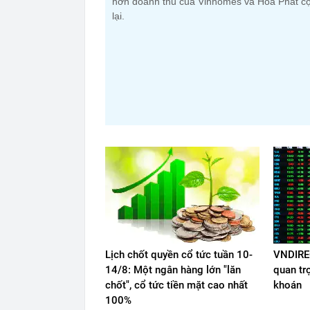
hơn doanh thu của Vinhomes và Hòa Phát c
lại.
Lịch chốt quyền cổ tức tuần 10-
VNDIREC
14/8: Một ngân hàng lớn "lăn
quan tr
chốt", cổ tức tiền mặt cao nhất
khoán
100%