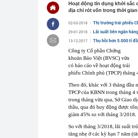
Hoạt động tín dụng khởi sắc 
00:01
Giá vàng tăng 
địa chỉ rót vốn trong thời gian
00:01
Khoan sâu 4.7
500 triệu m3 
Thị trường trái phiếu C
02-03-2018
23:43
Công an xác m
người phụ nữ 
Lãi suất liên ngân hàn
29-01-2018
23:40
Ai sắp đi Thái
Thu hồi hơn 5.000 tỉ đ
13-12-2017
ngay cả khi h
Công ty Cổ phần Chứng
23:25
4 vật vào nhà 
khoán Bảo Việt (BVSC) vừa
23:18
Hoa hậu đẹp n
có báo cáo về hoạt động trái
nhau như sam
phiếu Chính phủ (TPCP) tháng 
23:10
Chất lỏng đen 
cả khu phố ph
Theo đó, khác với 3 tháng đầu n
23:01
Nam diễn viên
vừa mở quán l
TPCP của KBNN trong tháng 4 v
22:59
Bật điều hòa 
trong tháng vừa qua, Sở Giao 
một nửa: Bác 
thầu, qua đó huy động được tổn
22:53
Quang Hùng Ma
giảm 45% so với tháng 3/2018.
22:48
Danh tính tên 
So với tháng 3/2018, lãi suất t
tăng nhẹ ở các kỳ hạn 7 năm (t