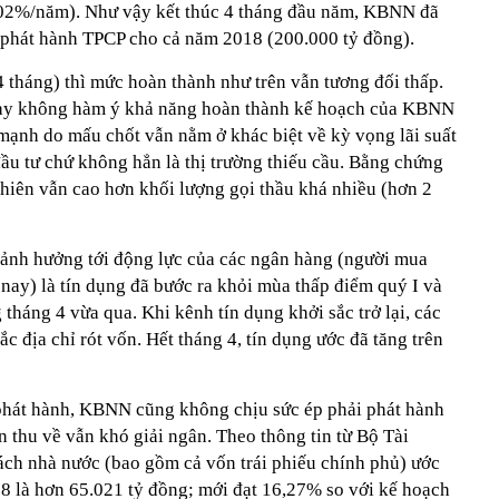
02%/năm). Như vậy kết thúc 4 tháng đầu năm, KBNN đã
phát hành TPCP cho cả năm 2018 (200.000 tỷ đồng).
 tháng) thì mức hoàn thành như trên vẫn tương đối thấp.
này không hàm ý khả năng hoàn thành kế hoạch của KBNN
mạnh do mấu chốt vẫn nằm ở khác biệt về kỳ vọng lãi suất
ầu tư chứ không hẳn là thị trường thiếu cầu. Bằng chứng
phiên vẫn cao hơn khối lượng gọi thầu khá nhiều (hơn 2
 ảnh hưởng tới động lực của các ngân hàng (người mua
 nay) là tín dụng đã bước ra khỏi mùa thấp điểm quý I và
 tháng 4 vừa qua. Khi kênh tín dụng khởi sắc trở lại, các
c địa chỉ rót vốn. Hết tháng 4, tín dụng ước đã tăng trên
 phát hành, KBNN cũng không chịu sức ép phải phát hành
n thu về vẫn khó giải ngân. Theo thông tin từ Bộ Tài
ách nhà nước (bao gồm cả vốn trái phiếu chính phủ) ước
8 là hơn 65.021 tỷ đồng; mới đạt 16,27% so với kế hoạch