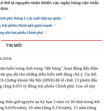
có thể là nguyên nhân khiến các ngân hàng cân nhắc
vọt lên cao nhất 2 tháng, chuyên gia nói gì?
 qua.
00 mét xuống đáy biển, phát hiện mỏ dầu khí trữ lượng
ngoài khơi Việt Nam
hính phủ tháng 2: Lãi suất tiếp tục giảm
inh giao dịch chuyển khoản 35 triệu đồng tới tài khoản
SN 1984, thanh niên SN 2000 được mời tới làm việc
g, trái phiếu Chính phủ giảm mạnh
 Lan chú ý: Từ 16/10, sân bay có thể mở vali để kiểm tra
ồng vốn trái phiếu Chính phủ
ành khách không có mặt
báo hiệu phong thủy rất tốt
TIN MỚI
hất nhì Việt Nam và vợ hơn 4 tuổi của Bình Minh "dính
" từ Việt Nam sang Mỹ
4/2018.
liên tục trồi lên từ nền nhà, gia chủ gọi người kiểm tra rồi
ải sơ tán
ăm luôn trong tình trạng "đắt hàng", hoạt động đấu thầu
 700 tỷ giờ bán cà phê ở phường Hoà Hưng (TP.HCM),
iền "vỡ trận"
ừa qua đã cho những diễn biến mới đáng chú ý. Cụ thể,
ngủ, người phụ nữ sốt cao liên tục, phổi tổn thương hơn
dịch Chứng khoán Hà Nội (HNX) đã tổ chức 23 phiên đấu
sĩ cảnh báo mối nguy ít ai ngờ ngay trong nhà
g cộng 6.055 tỷ đồng trái phiếu Chính phủ. Con số này
sterD cảnh báo nóng, tuyên bố hành động pháp lý
trộm bánh xe ô tô ở khu đô thị Hà Nội
rúng thầu giữ nguyên tại kỳ hạn 5 năm và 30 năm trong khi
ăng 0,03%/năm), 10 năm (tăng 0,1%/năm), 15 năm (tăng