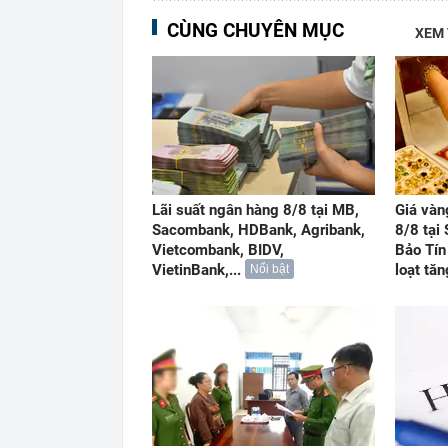
CÙNG CHUYÊN MỤC
XEM
Lãi suất ngân hàng 8/8 tại MB,
Giá vàn
Sacombank, HDBank, Agribank,
8/8 tại
Vietcombank, BIDV,
Bảo Tín
VietinBank,...
loạt tă
Nổi bật