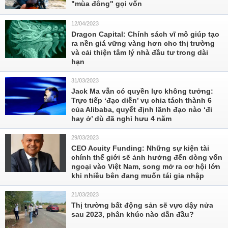
"mùa đông" gọi vốn
12/04/2023
Dragon Capital: Chính sách vĩ mô giúp tạo
ra nền giá vững vàng hơn cho thị trường
và cải thiện tâm lý nhà đầu tư trong dài
hạn
31/03/2023
Jack Ma vẫn có quyền lực không tưởng:
Trực tiếp ‘đạo diễn’ vụ chia tách thành 6
của Alibaba, quyết định lãnh đạo nào ‘đi
hay ở’ dù đã nghỉ hưu 4 năm
29/03/2023
CEO Acuity Funding: Những sự kiện tài
chính thế giới sẽ ảnh hưởng đến dòng vốn
ngoại vào Việt Nam, song mở ra cơ hội lớn
khi nhiều bên đang muốn tái gia nhập
21/03/2023
Thị trường bất động sản sẽ vực dậy nửa
sau 2023, phân khúc nào dẫn đầu?