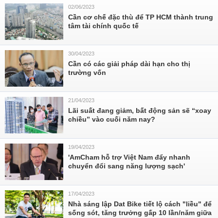
02/06/2023
Cần cơ chế đặc thù để TP HCM thành trung
tâm tài chính quốc tế
30/04/2023
Cần có các giải pháp dài hạn cho thị
trường vốn
21/04/2023
Lãi suất đang giảm, bất động sản sẽ “xoay
chiều” vào cuối năm nay?
19/04/2023
'AmCham hỗ trợ Việt Nam đẩy nhanh
chuyển đổi sang năng lượng sạch'
17/04/2023
Nhà sáng lập Dat Bike tiết lộ cách "liều" để
sống sót, tăng trưởng gấp 10 lần/năm giữa