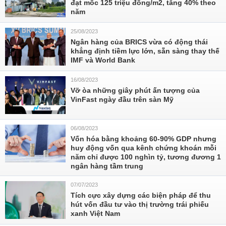
đạt mốc 125 triệu đồng/m2, tăng 40% theo
năm
25/08/2023
Ngân hàng của BRICS vừa có động thái
khẳng định tiềm lực lớn, sẵn sàng thay thế
IMF và World Bank
16/08/2023
Vỡ òa những giây phút ấn tượng của
VinFast ngày đầu trên sàn Mỹ
06/08/2023
Vốn hóa bằng khoảng 60-90% GDP nhưng
huy động vốn qua kênh chứng khoán mỗi
năm chỉ được 100 nghìn tỷ, tương đương 1
ngân hàng tầm trung
07/07/2023
Tích cực xây dựng các biện pháp để thu
hút vốn đầu tư vào thị trường trái phiếu
xanh Việt Nam