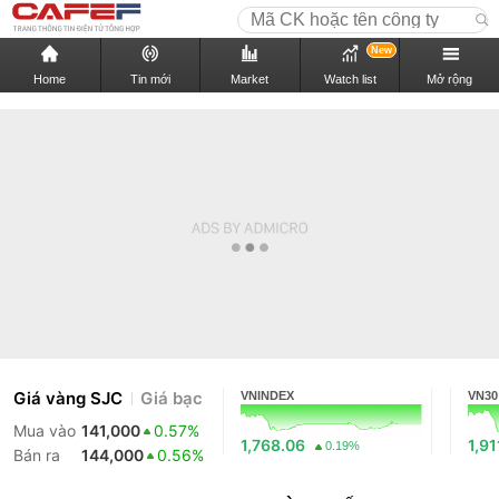
New
Home
Tin mới
Market
Watch list
Mở rộng
Giá vàng SJC
Giá bạc
VNINDEX
VN30
Mua vào
141,000
0.57%
1,768.06
1,91
0.19%
Bán ra
144,000
0.56%