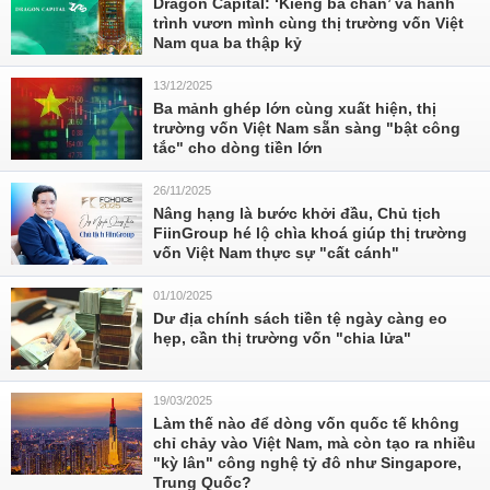
Dragon Capital: ‘Kiềng ba chân’ và hành
trình vươn mình cùng thị trường vốn Việt
Nam qua ba thập kỷ
13/12/2025
Ba mảnh ghép lớn cùng xuất hiện, thị
trường vốn Việt Nam sẵn sàng "bật công
tắc" cho dòng tiền lớn
26/11/2025
Nâng hạng là bước khởi đầu, Chủ tịch
FiinGroup hé lộ chìa khoá giúp thị trường
vốn Việt Nam thực sự "cất cánh"
01/10/2025
Dư địa chính sách tiền tệ ngày càng eo
hẹp, cần thị trường vốn "chia lửa"
19/03/2025
Làm thế nào để dòng vốn quốc tế không
chỉ chảy vào Việt Nam, mà còn tạo ra nhiều
"kỳ lân" công nghệ tỷ đô như Singapore,
Trung Quốc?