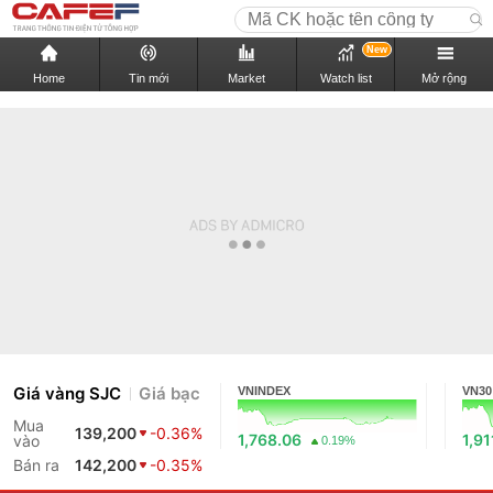
New
Home
Tin mới
Market
Watch list
Mở rộng
Giá vàng SJC
Giá bạc
VNINDEX
VN30
Mua
139,200
-0.36%
1,768.06
1,91
vào
0.19%
Bán ra
142,200
-0.35%