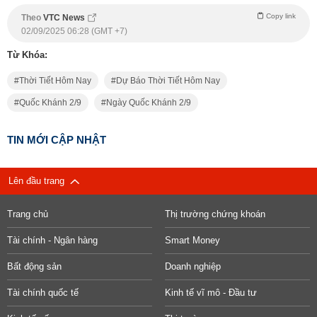
Copy link
Theo
VTC News
02/09/2025 06:28 (GMT +7)
Từ Khóa:
Thời Tiết Hôm Nay
Dự Báo Thời Tiết Hôm Nay
Quốc Khánh 2/9
Ngày Quốc Khánh 2/9
TIN MỚI CẬP NHẬT
Lên đầu trang
Trang chủ
Thị trường chứng khoán
Tài chính - Ngân hàng
Smart Money
Bất động sản
Doanh nghiệp
Tài chính quốc tế
Kinh tế vĩ mô - Đầu tư