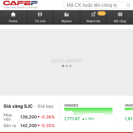
New
Home
Tin mới
Market
Watch list
Mở rộng
Giá vàng SJC
Giá bạc
VNINDEX
VN30
Mua
139,200
-0.36%
1,771.67
1,9
vào
0.39%
Bán ra
142,200
-0.35%