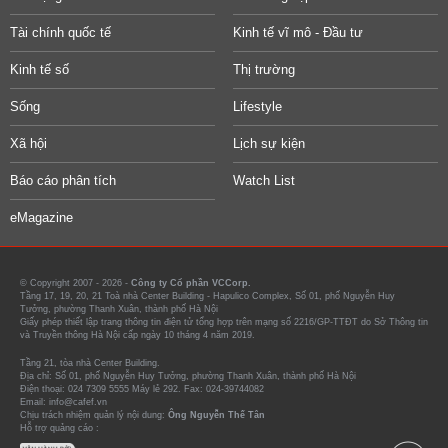
Tài chính quốc tế
Kinh tế vĩ mô - Đầu tư
Kinh tế số
Thị trường
Sống
Lifestyle
Xã hội
Lịch sự kiện
Báo cáo phân tích
Watch List
eMagazine
© Copyright 2007 - 2026 -
Công ty Cổ phần VCCorp.
Tầng 17, 19, 20, 21 Toà nhà Center Building - Hapulico Complex, Số 01, phố Nguyễn Huy
Tưởng, phường Thanh Xuân, thành phố Hà Nội
Giấy phép thiết lập trang thông tin điện tử tổng hợp trên mạng số 2216/GP-TTĐT do Sở Thông tin
và Truyền thông Hà Nội cấp ngày 10 tháng 4 năm 2019.
Tầng 21, tòa nhà Center Building.
Địa chỉ: Số 01, phố Nguyễn Huy Tưởng, phường Thanh Xuân, thành phố Hà Nội
Điện thoại: 024 7309 5555 Máy lẻ 292. Fax: 024-39744082
Email: info@cafef.vn
Chịu trách nhiệm quản lý nội dung:
Ông Nguyễn Thế Tân
Hỗ trợ quảng cáo :