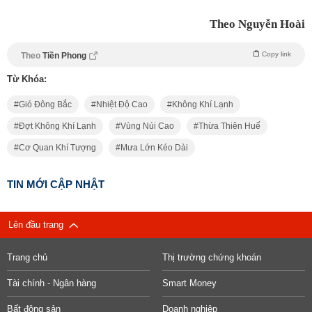
Theo Nguyễn Hoài
Copy link
Theo
Tiền Phong
Từ Khóa:
Gió Đông Bắc
Nhiệt Độ Cao
Không Khí Lạnh
Đợt Không Khí Lạnh
Vùng Núi Cao
Thừa Thiên Huế
Cơ Quan Khí Tượng
Mưa Lớn Kéo Dài
TIN MỚI CẬP NHẬT
Lên đầu trang
Trang chủ
Thị trường chứng khoán
Tài chính - Ngân hàng
Smart Money
Bất động sản
Doanh nghiệp