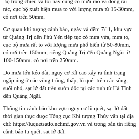
Bộ trong chiều và tối nay cũng có mưa rào và dông rải
rác, cục bộ xuất hiện mưa to với lượng mưa từ 15-30mm,
có nơi trên 50mm.
Cơ quan khí tượng cảnh báo, ngày và đêm 7/11, khu vực
từ Quảng Trị đến Phú Yên tiếp tục có mưa vừa, mưa to,
cục bộ mưa rất to với lượng mưa phổ biến từ 50-80mm,
có nơi trên 150mm, riêng Quảng Trị đến Quảng Ngãi từ
100-150mm, có nơi trên 250mm.
Do mưa lớn kéo dài, nguy cơ rất cao xảy ra tình trạng
ngập úng ở các vùng trũng, thấp, lũ quét trên các sông,
suối nhỏ, sạt lở đất trên sườn dốc tại các tỉnh từ Hà Tĩnh
đến Quảng Ngãi.
Thông tin cảnh báo khu vực nguy cơ lũ quét, sạt lở đất
thời gian thực được Tổng cục Khí tượng Thủy văn tại địa
chỉ: https://luquetsatlo.nchmf.gov.vn và trong bản tin riêng
cảnh báo lũ quét, sạt lở đất.